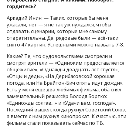
гордитесь?
Аркадий Инин: — Таких, которые бы меня
ужасали, нет — я не так уж нуждался, чтобы
отдавать сценарии, которые мне самому
отвратительны. Да, рядовые были — всё-таки
снято 47 картин. Успешными можно назвать 7-8.
Какие? Те, что с удовольст­вием смотрели и
смотрят зрители — «Одиноким предоставляется
общежитие», «Однажды двадцать лет спустя»,
«Отцы и деды», «На Дерибасовской хорошая
погода, или На Брайтон-Бич опять идут дожди».
Есть у меня ещё два любимых фильма, оба снял
замечательный режиссёр Володя Бортко:
«Единожды солгав…» и «Удачи вам, господа!».
Последний вышел, когда рухнул Советский Союз,
а вместе с ним рухнул кинопрокат. К счастью, эти
фильмы стали показывать сейчас по ТВ.