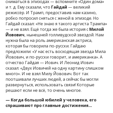
сниматься в эпизодах — вспомните «Один дома»
и т. д. Ему сказали, что
Гайдай
— великий
режиссёр. И Трамп, предоставив нам казино,
робко попросил сняться с женой в эпизоде. Но
Гайдай сказал: «Не знаю я такого артиста Трампа»
— и не взял. Ещё тогда же была история с
Милой
Йовович
, нынешней голливудской звездой. Нам
нужна была на роль американская актриса,
которая бы говорила по-русски. Гайдаю
предложили: «У нас есть восходящая звезда Мила
Йово­вич, и по-русски говорит, и американка». А
отчество Гайдая — Иович. И Леонид Иович
сказал: «Двух Иовичей на одну картину слишком
много». И не взял Милу Йовович. Вот так
поотшивали лучших людей, а сейчас бы могли
развернуться, использовать связи! Которые
решают если не всё, то очень многое.
— Когда большой юбилей у человека, его
спрашивают про главные достижения…