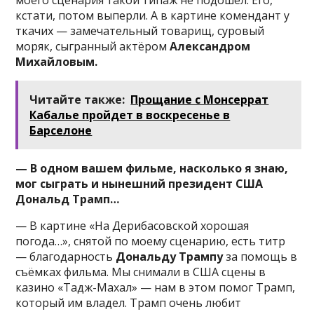
моего сценария такой типаж не подошёл. Его,
кстати, потом выперли. А в картине комендант у
ткачих — замечательный товарищ, суровый
моряк, сыгранный актёром
Александром
Михайловым.
Читайте также:
Прощание с Монсеррат
Кабалье пройдет в воскресенье в
Барселоне
— В одном вашем фильме, насколько я знаю,
мог сыграть и нынешний президент США
Дональд Трамп…
— В картине «На Дерибасовской хорошая
погода…», снятой по моему сценарию, есть титр
— благодарность
Дональду Трампу
за помощь в
съёмках фильма. Мы снимали в США сцены в
казино «Тадж-Махал» — нам в этом помог Трамп,
который им владел. Трамп очень любит