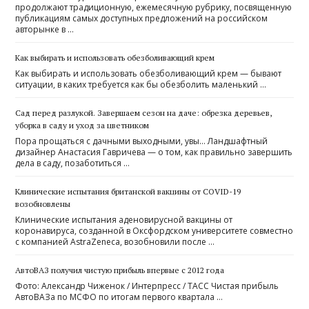
продолжают традиционную, ежемесячную рубрику, посвященную
публикациям самых доступных предложений на российском
авторынке в …
Как выбирать и использовать обезболивающий крем
Как выбирать и использовать обезболивающий крем — бывают
ситуации, в каких требуется как бы обезболить маленький …
Cад перед разлукой. Завершаем сезон на даче: обрезка деревьев,
уборка в саду и уход за цветником
Пора прощаться с дачными выходными, увы… Ландшафтный
дизайнер Анастасия Гавричева — о том, как правильно завершить
дела в саду, позаботиться …
Клинические испытания британской вакцины от COVID-19
возобновлены
Клинические испытания аденовирусной вакцины от
коронавируса, созданной в Оксфордском университете совместно
с компанией AstraZeneca, возобновили после …
АвтоВАЗ получил чистую прибыль впервые с 2012 года
Фото: Александр Чиженок / Интерпресс / ТАСС Чистая прибыль
АвтоВАЗа по МСФО по итогам первого квартала …