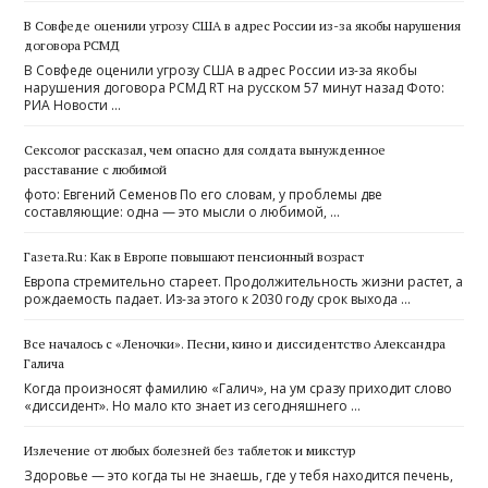
В Совфеде оценили угрозу США в адрес России из-за якобы нарушения
договора РСМД
В Совфеде оценили угрозу США в адрес России из-за якобы
нарушения договора РСМД RT на русском 57 минут назад Фото:
РИА Новости …
Сексолог рассказал, чем опасно для солдата вынужденное
расставание с любимой
фото: Евгений Семенов По его словам, у проблемы две
составляющие: одна — это мысли о любимой, …
Газета.Ru: Как в Европе повышают пенсионный возраст
Европа стремительно стареет. Продолжительность жизни растет, а
рождаемость падает. Из-за этого к 2030 году срок выхода …
Все началось с «Леночки». Песни, кино и диссидентство Александра
Галича
Когда произносят фамилию «Галич», на ум сразу приходит слово
«диссидент». Но мало кто знает из сегодняшнего …
Излечение от любых болезней без таблеток и микстур
Здоровье — это когда ты не знаешь, где у тебя находится печень,