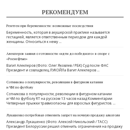
РЕКОМЕНДУЕМ
Рентген при беременности: возможные последствия
Беременность, которая в акушерской практике называется
гестацией, является ответственным периодом для каждой
женщины. Относиться к нему …
Алекперов заявил о готовности «идти до победного» в споре с
«Роснефтью»
Вагит Алекперов (Фото: Олег Яковлев / РБК) Суд после ФАС
Президент и совладелец ЛУКОЙЛа Вагит Алекперов …
Сотникова о популярности, революции в фигурном катании
и ЧМ по футболу
Сотникова о популярности, революции в фигурном катании
и ЧМ по футболу RT на русском 13 часов назад Комментарии
Четверные прыжки травмоопасны для взрослых фигуристов. …
Лукашенко потребовал отменить запрет на ночную продажу алкоголя
Александр Лукашенко (Фото: Алексей Никольский / ТАСС)
Президент Белоруссии решил отменить ограничения на продажу