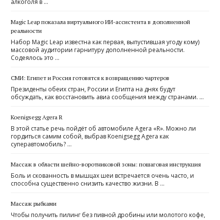
алкоголя в …
Magic Leap показала виртуального ИИ-ассистента в дополненной
реальности
Набор Magic Leap известна как первая, выпустившая угоду кому)
массовой аудитории гарнитуру дополненной реальности.
Содеялось это …
СМИ: Египет и Россия готовятся к возвращению чартеров
Президенты обеих стран, России и Египта на днях будут
обсуждать, как восстановить авиа сообщения между странами. …
Koenigsegg Agera R
В этой статье речь пойдёт об автомобиле Agera «R». Можно ли
гордиться самим собой, выбрав Koenigsegg Agera как
суперавтомобиль? …
Массаж в области шейно-воротниковой зоны: пошаговая инструкция
Боль и скованность в мышцах шеи встречается очень часто, и
способна существенно снизить качество жизни. В …
Массаж рыбками
Чтобы получить пилинг без пивной дробины или молотого кофе,