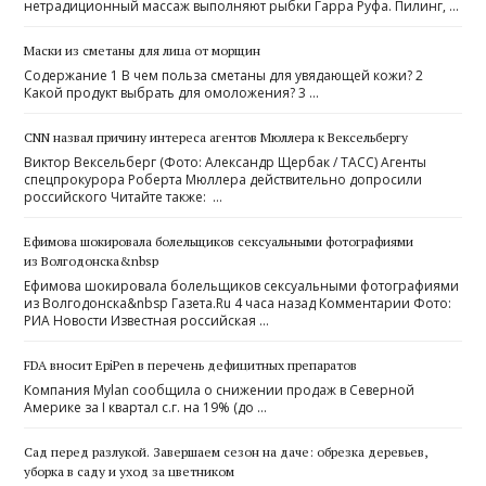
нетрадиционный массаж выполняют рыбки Гарра Руфа. Пилинг, …
Маски из сметаны для лица от морщин
Содержание 1 В чем польза сметаны для увядающей кожи? 2
Какой продукт выбрать для омоложения? 3 …
CNN назвал причину интереса агентов Мюллера к Вексельбергу
Виктор Вексельберг (Фото: Александр Щербак / ТАСС) Агенты
спецпрокурора Роберта Мюллера действительно допросили
российского Читайте также: …
Ефимова шокировала болельщиков сексуальными фотографиями
из Волгодонска&nbsp
Ефимова шокировала болельщиков сексуальными фотографиями
из Волгодонска&nbsp Газета.Ru 4 часа назад Комментарии Фото:
РИА Новости Известная российская …
FDA вносит EpiPen в перечень дефицитных препаратов
Компания Mylan сообщила о снижении продаж в Северной
Америке за I квартал с.г. на 19% (до …
Cад перед разлукой. Завершаем сезон на даче: обрезка деревьев,
уборка в саду и уход за цветником