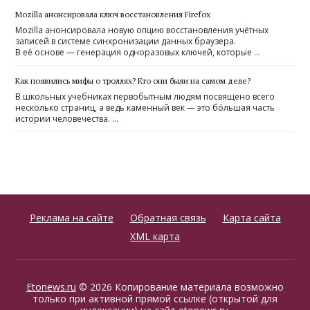
Mozilla анонсировала ключ восстановления Firefox
Mozilla анонсировала новую опцию восстановления учётных
записей в системе синхронизации данных браузера.
В её основе — генерация одноразовых ключей, которые …
Как появились мифы о троллях? Кто они были на самом деле?
В школьных учебниках первобытным людям посвящено всего
несколько страниц, а ведь каменный век — это бóльшая часть
истории человечества. …
Реклама на сайте
Обратная связь
Карта сайта
XML карта
Etonews.ru
© 2026 Копирование материала возможно
только при активной прямой ссылке (открытой для