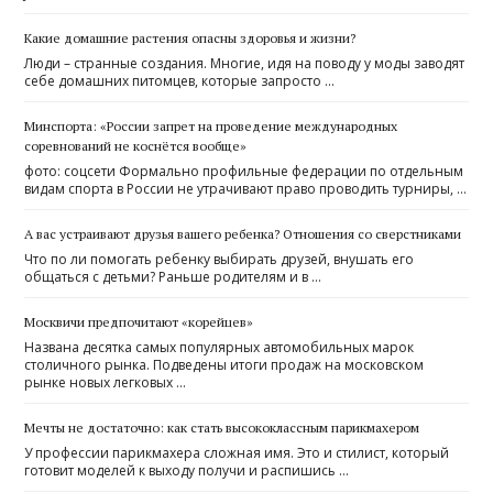
Какие домашние растения опасны здоровья и жизни?
Люди – странные создания. Многие, идя на поводу у моды заводят
себе домашних питомцев, которые запросто …
Минспорта: «России запрет на проведение международных
соревнований не коснётся вообще»
фото: соцсети Формально профильные федерации по отдельным
видам спорта в России не утрачивают право проводить турниры, …
А вас устраивают друзья вашего ребенка? Отношения со сверстниками
Что по ли помогать ребенку выбирать друзей, внушать его
общаться с детьми? Раньше родителям и в …
Москвичи предпочитают «корейцев»
Названа десятка самых популярных автомобильных марок
столичного рынка. Подведены итоги продаж на московском
рынке новых легковых …
Мечты не достаточно: как стать высококлассным парикмахером
У профессии парикмахера сложная имя. Это и стилист, который
готовит моделей к выходу получи и распишись …