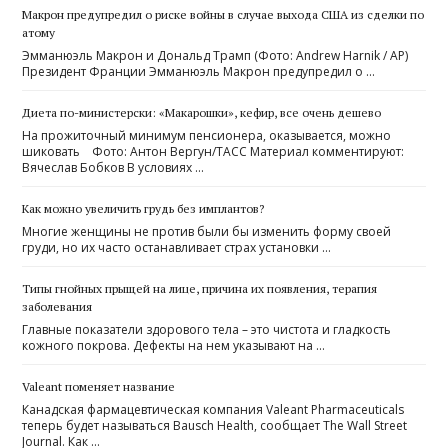
Макрон предупредил о риске войны в случае выхода США из сделки по
атому
Эмманюэль Макрон и Дональд Трамп (Фото: Andrew Harnik / AP)
Президент Франции Эмманюэль Макрон предупредил о …
Диета по-министерски: «Макарошки», кефир, все очень дешево
На прожиточный минимум пенсионера, оказывается, можно
шиковать Фото: Антон Вергун/ТАСС Материал комментируют:
Вячеслав Бобков В условиях …
Как можно увеличить грудь без имплантов?
Многие женщины не против были бы изменить форму своей
груди, но их часто останавливает страх установки …
Типы гнойных прыщей на лице, причина их появления, терапия
заболевания
Главные показатели здорового тела – это чистота и гладкость
кожного покрова. Дефекты на нем указывают на …
Valeant поменяет название
Канадская фармацевтическая компания Valeant Pharmaceuticals
теперь будет называться Bausch Health, сообщает The Wall Street
Journal. Как …