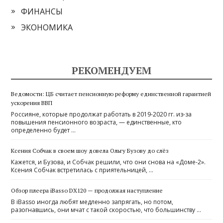
ФИНАНСЫ
ЭКОНОМИКА
РЕКОМЕНДУЕМ
Ведомости: ЦБ считает пенсионную реформу единственной гарантией
ускорения ВВП
Россияне, которые продолжат работать в 2019-2020 гг. из-за
повышения пенсионного возраста, — единственные, кто
определенно будет …
Ксения Собчак в своем шоу довела Ольгу Бузову до слёз
Кажется, и Бузова, и Собчак решили, что они снова на «Доме-2».
Ксения Собчак встретилась с приятельницей, …
Обзор плеера iBasso DX120 — продолжая наступление
В iBasso иногда любят медленно запрягать, но потом,
разогнавшись, они мчат с такой скоростью, что большинству …