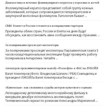
Диагностика и лечение фолликулярного кератоза у взрослых и детей
Фолликулярный кератоз представляет собой группу кожных
заболеваний, которые сопровождаются гиперкератозом и
закупоркой волосяных фолликулов. Патология бывает …
СМИ: Египет и Россия готовятся к возвращению чартеров
Президенты обеих стран, России и Египта на днях будут
обсуждать, как восстановить авиа сообщения между странами. …
За полярниками проследят инспекторы
За полярниками проследят инспекторы Парламентская газета 5
часов назад Национальные инспекции будут проверять работу
полярников в Антарктике. Читайте …
Алекперов прокомментировал жалобу «Роснефти» в ФАС на ЛУКОЙЛ
Вагит Алекперов (Фото: Владислав Шатило / РБК) Совладелец и
президент ЛУКОЙЛа Вагит Алекперов в беседе с …
«Каменская»: как сложились судьбы актеров культового сериала
Легендарному детективному многосерийному фильму в
минувшем декабре исполнилось восемнадцать полет.
Телевизионный сериал по романам Александры Марининой …