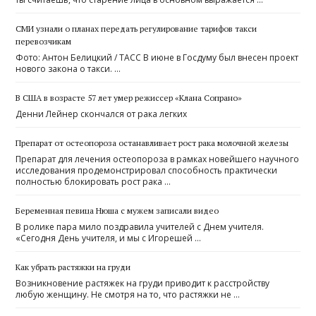
СМИ узнали о планах передать регулирование тарифов такси
перевозчикам
Фото: Антон Белицкий / ТАСС В июне в Госдуму был внесен проект
нового закона о такси. …
В США в возрасте 57 лет умер режиссер «Клана Сопрано»
Денни Лейнер скончался от рака легких
Препарат от остеопороза останавливает рост рака молочной железы
Препарат для лечения остеопороза в рамках новейшего научного
исследования продемонстрировал способность практически
полностью блокировать рост рака …
Беременная певица Нюша с мужем записали видео
В ролике пара мило поздравила учителей с Днем учителя.
«Сегодня День учителя, и мы с Игорешей …
Как убрать растяжки на груди
Возникновение растяжек на груди приводит к расстройству
любую женщину. Не смотря на то, что растяжки не …