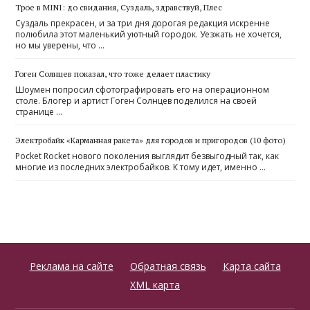
Трое в MINI: до свидания, Суздаль, здравствуй, Плес
Суздаль прекрасен, и за три дня дорогая редакция искренне
полюбила этот маленький уютный городок. Уезжать не хочется,
но мы уверены, что …
Гоген Солнцев показал, что тоже делает пластику
Шоумен попросил сфотографировать его на операционном
столе. Блогер и артист Гоген Солнцев поделился на своей
странице …
Электробайк «Карманная ракета» для городов и пригородов (10 фото)
Pocket Rocket нового поколения выглядит безвыгодный так, как
многие из последних электробайков. К тому идет, именно …
Реклама на сайте
Обратная связь
Карта сайта
XML карта