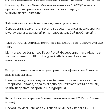
Владимир Путин (Фото: Михаил Климентьев / ТАСС) Кремль и
правительство раскрыли стоимость своей будущей
экономической Читайте …
Тайский массаж: особенности и правила проведения
Современные салоны отдельно проводят сеансы массирования
рук, головы и всех частей тела. Человек с любой проблемой …
Удар от ФРС. Иностранцы могут продать свои ОФЗ из-за роста ставок в
США
Министерство финансов Российской Федерации. Фото Alexander
Zemlianichenko Jr. / Bloomberg via Getty Images В августе
иностранные …
Как приготовить хычины и лакумы: рецепты шеф-повара из Нальчика.
Балкарские хычины
Нальчик — один из популярных бальнеологических курортов
Северного Кавказа, сюда ежегодно приезжают тысячи россиян,
чтобы поправить здоровье. Но курортная …
Renault заменит курьеров беспилотными капсулами EZ-PRO (15 фото +
видео)
Несколько месяцев назад мы впервые увидели Renault EZ-GO,