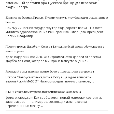
автономный прототип французского бренда для перевозки
людей. Теперь …
Диагноз реформам Кремля: Путину скажут, кто убил здравоохранение в
России
Почему чиновник государству гораздо дороже врача На фото:
министр здравоохранения РФ Вероника Скворцова, президент
России Владимир …
Проект трассы Джубга – Сочи за 1,6 трлн рублей вновь обсуждается с
инвесторами
Краснодарский край / ЮФО Строительство дороги от поселка
Джубга до Сочи, которое Минтранс в августе оценил …
Японский зонд прислал новые фото с поверхности астероида
Вскоре “Хаябуса-2″ высадит на Рюгу еще один аппарат –
европейский MASCOT На этом модуле, помимо камеры, …
В МГУ создали материал, подобный коже хамелеона
фото: pixabay.com Как сообщается, новый материал состоит из
эластомеров — полимеров, состоящих из множества
переплетенных между …