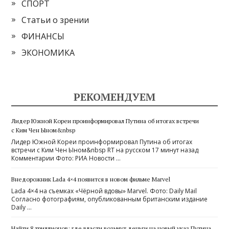
СПОРТ
Статьи о зрении
ФИНАНСЫ
ЭКОНОМИКА
РЕКОМЕНДУЕМ
Лидер Южной Кореи проинформировал Путина об итогах встречи
с Ким Чен Ыном&nbsp
Лидер Южной Кореи проинформировал Путина об итогах
встречи с Ким Чен Ыном&nbsp RT на русском 17 минут назад
Комментарии Фото: РИА Новости …
Внедорожник Lada 4×4 появится в новом фильме Marvel
Lada 4×4 на съемках «Чёрной вдовы» Marvel. Фото: Daily Mail
Согласно фотографиям, опубликованным британским издание
Daily …
Найти 8 триллионов: где власти возьмут деньги на новый указ Путина