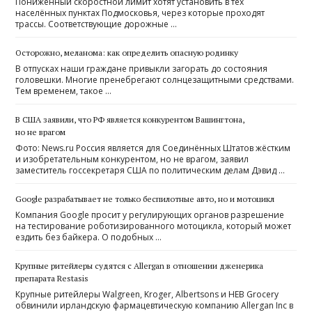
Пониженный скоростной лимит хотят установить в тех
населённых пунктах Подмосковья, через которые проходят
трассы. Соответствующие дорожные …
Осторожно, меланома: как определить опасную родинку
В отпусках наши граждане привыкли загорать до состояния
головешки. Многие пренебрегают солнцезащитными средствами.
Тем временем, такое …
В США заявили, что РФ является конкурентом Вашингтона,
но не врагом
Фото: News.ru Россия является для Соединённых Штатов жёстким
и изобретательным конкурентом, но не врагом, заявил
заместитель госсекретаря США по политическим делам Дэвид …
Google разрабатывает не только беспилотные авто, но и мотоцикл
Компания Google просит у регулирующих органов разрешение
на тестирование роботизированного мотоцикла, который может
ездить без байкера. О подобных …
Крупные ритейлеры судятся с Allergan в отношении дженерика
препарата Restasis
Крупные ритейлеры Walgreen, Kroger, Albertsons и HEB Grocery
обвинили ирландскую фармацевтическую компанию Allergan Inc в