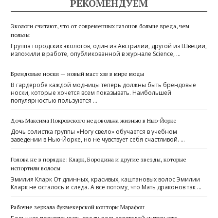
РЕКОМЕНДУЕМ
Экологи считают, что от современных газонов больше вреда, чем
пользы
Группа городских экологов, один из Австралии, другой из Швеции,
изложили в работе, опубликованной в журнале Science, …
Брендовые носки — новый маст хэв в мире моды
В гардеробе каждой модницы теперь должны быть брендовые
носки, которые хочется всем показывать. Наибольшей
популярностью пользуются …
Дочь Максима Покровского недовольна жизнью в Нью-Йорке
Дочь солистка группы «Ногу свело» обучается в учебном
заведении в Нью-Йорке, но не чувствует себя счастливой. …
Голова не в порядке: Кларк, Бородина и другие звезды, которые
испортили волосы
Эмилия Кларк От длинных, красивых, каштановых волос Эмилии
Кларк не осталось и следа. А все потому, что Мать драконов так …
Рабочие зеркала букмекерской конторы Марафон