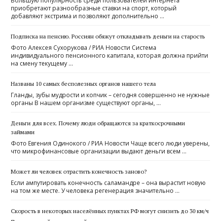
Большую популярность среди пользователей интернета
приобретают разнообразные ставки на спорт, который
добавляют экстрима и позволяют дополнительно …
Подписка на пенсию. Россиян обяжут откладывать деньги на старость
Фото Алексея Сухорукова / РИА Новости Система
индивидуального пенсионного капитала, которая должна прийти
на смену текущему …
Названы 10 самых бесполезных органов нашего тела
Гланды, зубы мудрости и копчик – сегодня совершенно не нужные
органы В нашем организме существуют органы, …
Деньги для всех. Почему люди обращаются за краткосрочными
займами
Фото Евгения Одинокого / РИА Новости Чаще всего люди уверены,
что микрофинансовые организации выдают деньги всем …
Может ли человек отрастить конечность заново?
Если ампутировать конечность саламандре – она вырастит новую
на том же месте. У человека регенерация значительно …
Скорость в некоторых населённых пунктах РФ могут снизить до 30 км/ч