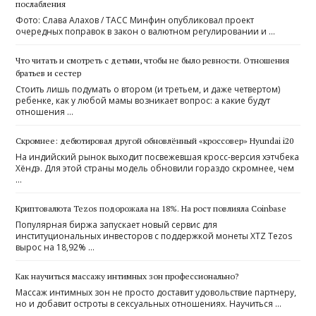
послабления
Фото: Слава Алахов / ТАСС Минфин опубликовал проект
очередных поправок в закон о валютном регулировании и …
Что читать и смотреть с детьми, чтобы не было ревности. Отношения
братьев и сестер
Стоить лишь подумать о втором (и третьем, и даже четвертом)
ребенке, как у любой мамы возникает вопрос: а какие будут
отношения …
Скромнее: дебютировал другой обновлённый «кроссовер» Hyundai i20
На индийский рынок выходит посвежевшая кросс-версия хэтчбека
Хёндэ. Для этой страны модель обновили гораздо скромнее, чем
…
Криптовалюта Tezos подорожала на 18%. На рост повлияла Coinbase
Популярная биржа запускает новый сервис для
институциональных инвесторов с поддержкой монеты XTZ Tezos
вырос на 18,92% …
Как научиться массажу интимных зон профессионально?
Массаж интимных зон не просто доставит удовольствие партнеру,
но и добавит остроты в сексуальных отношениях. Научиться …