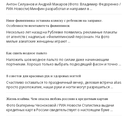
Антон Силуанов и Андрей Макаров (Фото: Владимир Федоренко /
РИА Новости) Минфин разработал и направил в …
Няня-филиппинка оставила коляску с ребенком на заправке.
Особенности менталитета филиппинок
Несколько лет назад на Рублевке появились рекламные плакаты
от агентств с надписью «Филиппинский персонал». На фото
милые азиатские женщины играют …
Как сшить модное пальто
Наложить шов модное пальто по силам даже начинающим
портнихам. Хорошо только выбрать подходящий фасон и точно …
8 советов для красивых рук и здоровых ногтей
Счастливо оставаться то праздничный вечер, деловая встреча alias
просто рукопожатие, наши руки и ногти могут разрешиться …
Жизнь взаймы. Чем опасна любовь россиян к кредитным картам
Фото Екатерины Чесноковой / РИА Новости Статистика выдачи
кредитных карт в России свидетельствует о настоящем буме …