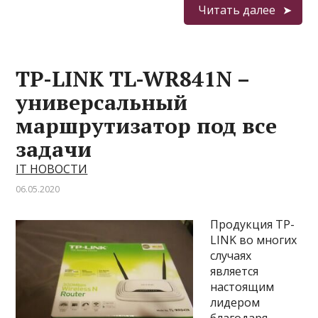
Читать далее
TP-LINK TL-WR841N –
универсальный
маршрутизатор под все
задачи
IT НОВОСТИ
06.05.2020
Продукция TP-
LINK во многих
случаях
является
настоящим
лидером