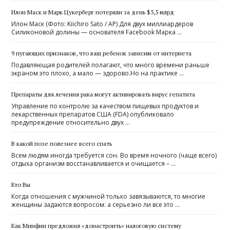
Илон Маск и Марк Цукерберг потеряли за день $3,5 млрд
Илон Маск (Фото: Kiichiro Sato / AP) Для двух миллиардеров
Силиконовой долины — основателя ​Facebook Марка …
9 пугающих признаков, что ваш ребенок зависим от интернета
Подавляющая родителей полагают, что много времени раньше
экраном это плохо, а мало — здорово.Но на практике …
Препараты для лечения рака могут активировать вирус гепатита
Управление по контролю за качеством пищевых продуктов и
лекарственных препаратов США (FDA) опубликовало
предупреждение относительно двух …
В какой позе полезнее всего спать
Всем людям иногда требуется сон. Во время ночного (чаще всего)
отдыха организм восстанавливается и очищается – …
Кто Вы
Когда отношения с мужчиной только завязываются, то многие
женщины задаются вопросом: а серьезно ли все это …
Как Минфин предложил «донастроить» налоговую систему