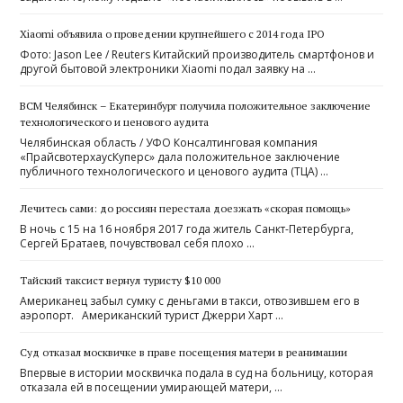
Xiaomi объявила о проведении крупнейшего с 2014 года IPO
Фото: Jason Lee / Reuters Китайский производитель смартфонов и
другой бытовой электроники Xiaomi подал заявку на …
ВСМ Челябинск – Екатеринбург получила положительное заключение
технологического и ценового аудита
Челябинская область / УФО Консалтинговая компания
«ПрайсвотерхаусКуперс» дала положительное заключение
публичного технологического и ценового аудита (ТЦА) …
Лечитесь сами: до россиян перестала доезжать «скорая помощь»
В ночь с 15 на 16 ноября 2017 года житель Санкт-Петербурга,
Сергей Братаев, почувствовал себя плохо …
Тайский таксист вернул туристу $10 000
Американец забыл сумку с деньгами в такси, отвозившем его в
аэропорт. Американский турист Джерри Харт …
Суд отказал москвичке в праве посещения матери в реанимации
Впервые в истории москвичка подала в суд на больницу, которая
отказала ей в посещении умирающей матери, …