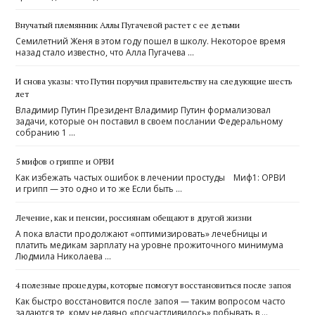
Внучатый племянник Аллы Пугачевой растет с ее детьми
Семилетний Женя в этом году пошел в школу. Некоторое время
назад стало известно, что Алла Пугачева …
И снова указы: что Путин поручил правительству на следующие шесть
лет
Владимир Путин Президент Владимир Путин формализовал
задачи, которые он поставил в своем послании Федеральному
собранию 1 …
5 мифов о гриппе и ОРВИ
Как избежать частых ошибок в лечении простуды Миф1: ОРВИ
и грипп — это одно и то же Если быть …
Лечение, как и пенсии, россиянам обещают в другой жизни
А пока власти продолжают «оптимизировать» лечебницы и
платить медикам зарплату на уровне прожиточного минимума
Людмила Николаева …
4 полезные процедуры, которые помогут восстановиться после запоя
Как быстро восстановится после запоя — таким вопросом часто
задаются те, кому недавно «посчастливилось» побывать в …