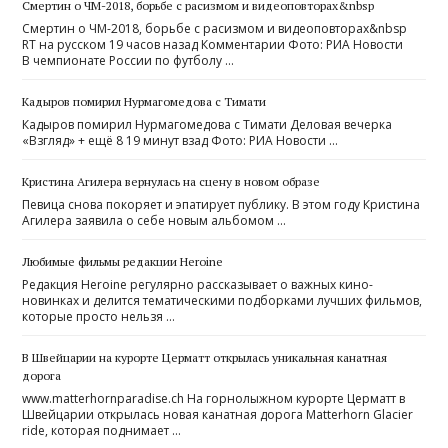
Смертин о ЧМ-2018, борьбе с расизмом и видеоповторах&nbsp
Смертин о ЧМ-2018, борьбе с расизмом и видеоповторах&nbsp
RT на русском 19 часов назад Комментарии Фото: РИА Новости
В чемпионате России по футболу …
Кадыров помирил Нурмагомедова с Тимати
Кадыров помирил Нурмагомедова с Тимати Деловая вечерка
«Взгляд» + ещё 8 19 минут взад Фото: РИА Новости …
Кристина Агилера вернулась на сцену в новом образе
Певица снова покоряет и эпатирует публику. В этом году Кристина
Агилера заявила о себе новым альбомом …
Любимые фильмы редакции Heroine
Редакция Heroine регулярно рассказывает о важных кино-
новинках и делится тематическими подборками лучших фильмов,
которые просто нельзя …
В Швейцарии на курорте Церматт открылась уникальная канатная
дорога
www.matterhornparadise.ch На горнолыжном курорте Церматт в
Швейцарии открылась новая канатная дорога Matterhorn Glacier
ride, которая поднимает …