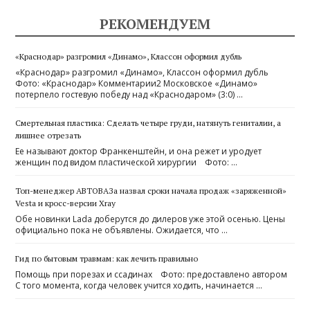
РЕКОМЕНДУЕМ
«Краснодар» разгромил «Динамо», Классон оформил дубль
«Краснодар» разгромил «Динамо», Классон оформил дубль
Фото: «Краснодар» Комментарии2 Московское «Динамо»
потерпело гостевую победу над «Краснодаром» (3:0) …
Смертельная пластика: Сделать четыре груди, натянуть гениталии, а
лишнее отрезать
Ее называют доктор Франкенштейн, и она режет и уродует
женщин под видом пластической хирургии Фото: …
Топ-менеджер АВТОВАЗа назвал сроки начала продаж «заряженной»
Vesta и кросс-версии Xray
Обе новинки Lada доберутся до дилеров уже этой осенью. Цены
официально пока не объявлены. Ожидается, что …
Гид по бытовым травмам: как лечить правильно
Помощь при порезах и ссадинах Фото: предоставлено автором
С того момента, когда человек учится ходить, начинается …