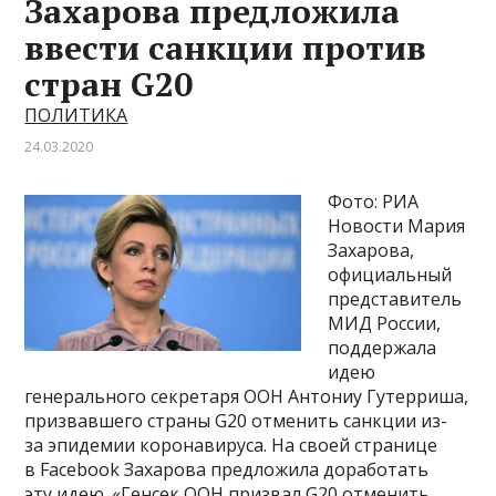
Захарова предложила
ввести санкции против
стран G20
ПОЛИТИКА
24.03.2020
Фото: РИА
Новости Мария
Захарова,
официальный
представитель
МИД России,
поддержала
идею
генерального секретаря ООН Антониу Гутерриша,
призвавшего страны G20 отменить санкции из-
за эпидемии коронавируса. На своей странице
в Facebook Захарова предложила доработать
эту идею. «Генсек ООН призвал G20 отменить