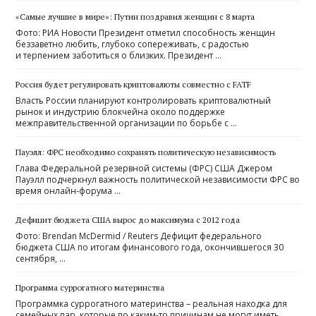
«Самые лучшие в мире»: Путин поздравил женщин с 8 марта
Фото: РИА Новости Президент отметил способность женщин
беззаветно любить, глубоко сопереживать, с радостью
и терпением заботиться о близких. Президент …
Россия будет регулировать криптовалюты совместно с FATF
Власть России планируют контролировать криптовалютный
рынок и индустрию блокчейна около поддержке
межправительственной организации по борьбе с …
Пауэлл: ФРС необходимо сохранять политическую независимость
Глава Федеральной резервной системы (ФРС) США Джером
Пауэлл подчеркнул важность политической независимости ФРС во
время онлайн-форума …
Дефицит бюджета США вырос до максимума с 2012 года
Фото: Brendan McDermid / Reuters Дефицит федерального
бюджета США по итогам финансового года, окончившегося 30
сентября, …
Программа суррогатного материнства
Программка суррогатного материнства – реальная находка для
семейных пар, которые по каким-то причинам не могут иметь …