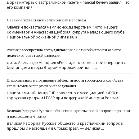
Elop) в интервью австралийской газете Financial Review заявил, что
его компания …
Овечкин похвастался чемпионским перстнем
Овечкин похвастался чемпионским перстнем Фото: Reuters
Комментарии Анастасия Шубская, супруга нападающего клуба
Национальной хоккейной лиги (НХЛ) …
Россия рассекретила сотрудничавших с Великобританией агентов-
нелегалов советской разведки
фото: Александр Астафьев «Речь идёт о совместной операции с
британцами в годы Второй мировой войны — …
Цифровизация и повышение эффективности городского хозяйства
стали темой экспертного исследования
Национальный Центр ГЧП совместно с Ассоциацией «ЖКХ и
городская среда» и LECAP при поддержке Минстроя России …
Великая Реформа: Русское общество и крестьянский вопрос в прошлом
и настоящем в 6 томах
Великая Реформа: Русское общество и крестьянский вопрос в
прошлом и настоящем в 6 томах (разг. — Великая …