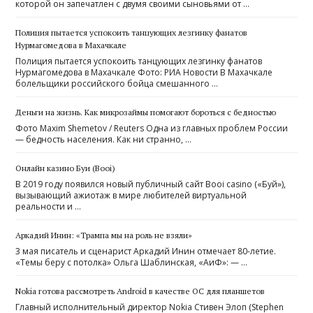
которой он запечатлен с двумя своими сыновьями от …
Полиция пытается успокоить танцующих лезгинку фанатов
Нурмагомедова в Махачкале
Полиция пытается успокоить танцующих лезгинку фанатов
Нурмагомедова в Махачкале Фото: РИА Новости В Махачкале
болельщики российского бойца смешанного …
Деньги на жизнь. Как микрозаймы помогают бороться с бедностью
Фото Maxim Shemetov / Reuters Одна из главных проблем России
— бедность населения. Как ни странно, …
Онлайн казино Буи (Booi)
В 2019 году появился новый публичный сайт Booi casino («Буй»),
вызывающий ажиотаж в мире любителей виртуальной
реальности и …
Аркадий Инин: «Трампа мы на роль не взяли»
3 мая писатель и сценарист Аркадий Инин отмечает 80-летие.
«Темы беру с потолка» Ольга Шаблинская, «АиФ»: — …
Nokia готова рассмотреть Android в качестве ОС для планшетов
Главный исполнительный директор Nokia Стивен Элоп (Stephen