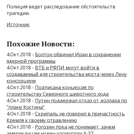
Полиция ведет расследование обстоятельств
трагедии.
Источник
Похожие Новости:
4.Окт.2018 -
Болтон обвинил Иран в сохранении
ядерной программы
4.Окт.2018 -
ВТБ и РФПИ могут войти в
создаваемый для строительства моста через Лену
консорциум
4.Окт.2018 -
Подписана концессия по
строительству Северного широтного хода
4.Окт.2018 -
Путин поддержал отказ от доллара по
"плану Костина"
4.Окт.2018 -
Скрипаль не поверил в причастность
Кремля к своему отравлению
4.Окт.2018 -
Рогозин пока не понимает, зачем
американцам нужен космоплан X-37