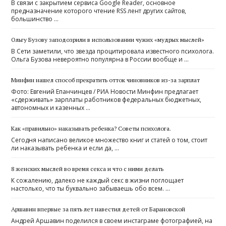
В связи с закрытием сервиса Google Reader, основное
предназначение которого чтение RSS лент других сайтов,
большинство …
Ольгу Бузову заподозрили в использовании чужих «мудрых мыслей»
В Сети заметили, что звезда процитировала известного психолога.
Ольга Бузова невероятно популярна в России вообще и …
Минфин нашел способ прекратить отток чиновников из-за зарплат
Фото: Евгений Епанчинцев / РИА Новости Минфин предлагает
«сдерживать» зарплаты работников федеральных бюджетных,
автономных и казенных …
Как «правильно» наказывать ребенка? Советы психолога.
Сегодня написано великое множество книг и статей о том, стоит
ли наказывать ребенка и если да, …
8 женских мыслей во время секса и что с ними делать
К сожалению, далеко не каждый секс в жизни поглощает
настолько, что ты буквально забываешь обо всем. …
Аршавин впервые за пять лет навестил детей от Барановской
Андрей Аршавин поделился в своем инстаграме фотографией, на