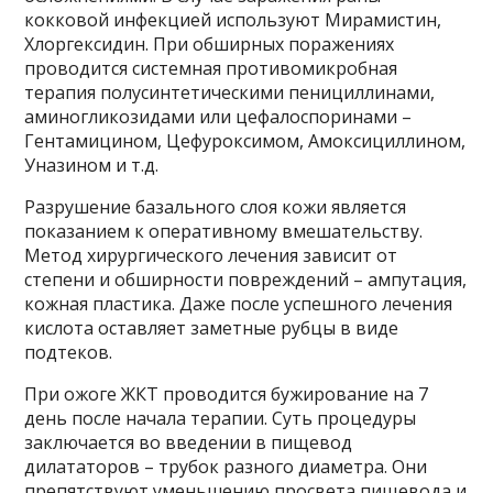
кокковой инфекцией используют Мирамистин,
Хлоргексидин. При обширных поражениях
проводится системная противомикробная
терапия полусинтетическими пенициллинами,
аминогликозидами или цефалоспоринами –
Гентамицином, Цефуроксимом, Амоксициллином,
Уназином и т.д.
Разрушение базального слоя кожи является
показанием к оперативному вмешательству.
Метод хирургического лечения зависит от
степени и обширности повреждений – ампутация,
кожная пластика. Даже после успешного лечения
кислота оставляет заметные рубцы в виде
подтеков.
При ожоге ЖКТ проводится бужирование на 7
день после начала терапии. Суть процедуры
заключается во введении в пищевод
дилататоров – трубок разного диаметра. Они
препятствуют уменьшению просвета пищевода и