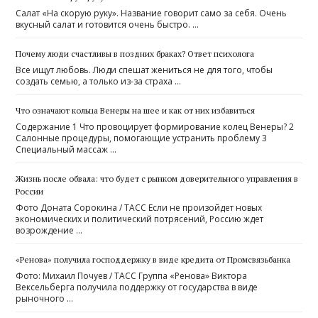
Салат «На скорую руку». Название говорит само за себя. Очень
вкусный салат и готовится очень быстро. …
Почему люди счастливы в поздних браках? Ответ психолога
Все ищут любовь. Люди спешат жениться не для того, чтобы
создать семью, а только из-за страха …
Что означают кольца Венеры на шее и как от них избавиться
Содержание 1 Что провоцирует формирование колец Венеры? 2
Салонные процедуры, помогающие устранить проблему 3
Специальный массаж …
Жизнь после обвала: что будет с рынком доверительного управления в
России
Фото Доната Сорокина / ТАСС Если не произойдет новых
экономических и политический потрясений, Россию ждет
возрождение …
«Ренова» получила господдержку в виде кредита от Промсвязьбанка
Фото: Михаил Почуев / ТАСС Группа «Ренова» Виктора
Вексельберга получила поддержку от государства в виде
рыночного …