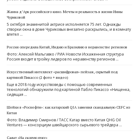
Жанна д’Арк российского кино. Мечты и реальность в жизни Инны
Чуриковой
5 октября знаменитой актрисе исполняется 75 лет. Однажды
створки окна в доме Чуриковых внезапно раскрылись, и в комнату
влетел …
Россия опередила Китай, Индию и Бразилию в неравенстве регионов
Фото: Алексей Мальгавко / РИА Новости Искаженная структура
Россия входит в тройку лидеров по неравенству регионов …
Искусственный интеллект «расшифровал» пейзаж, скрытый под
картиной Пикассо (2 фото + видео)
Еще в 2018 году искусствоведы с помощью современных
технологий обнаружили под картиной Пабло Пикассо «Нищенка,
сидящая …
Шейхи в «Роснефти»: как катарский QIA заменил скандальную CEFC из
Китая
Фото: Владимир Смирнов / ТАСС Катар вместо Китая QHG Oil
Ventures — консорциум швейцарского сырьевого трейдера …
Салат «На скорую руку»