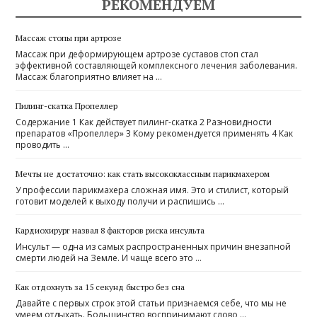
РЕКОМЕНДУЕМ
Массаж стопы при артрозе
Массаж при деформирующем артрозе суставов стоп стал
эффективной составляющей комплексного лечения заболевания.
Массаж благоприятно влияет на …
Пилинг-скатка Пропеллер
Содержание 1 Как действует пилинг-скатка 2 Разновидности
препаратов «Пропеллер» 3 Кому рекомендуется применять 4 Как
проводить …
Мечты не достаточно: как стать высококлассным парикмахером
У профессии парикмахера сложная имя. Это и стилист, который
готовит моделей к выходу получи и распишись …
Кардиохирург назвал 8 факторов риска инсульта
Инсульт — одна из самых распространенных причин внезапной
смерти людей на Земле. И чаще всего это …
Как отдохнуть за 15 секунд быстро без сна
Давайте с первых строк этой статьи признаемся себе, что мы не
умеем отдыхать. Большинство воспринимают слово …