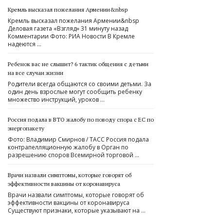
Кремль высказал пожелания Армении&nbsp
Кремль высказал пожелания Армении&nbsp
Деловая газета «Взгляд» 31 минуту назад
Комментарии Фото: РИА Новости В Кремле
надеются …
Ребенок вас не слышит? 6 тактик общения с детьми
на все случаи жизни
Родители всегда общаются со своими детьми. За
один день взрослые могут сообщить ребенку
множество инструкций, уроков …
Россия подала в ВТО жалобу по поводу спора с ЕС по
энергопакету
Фото: Владимир Смирнов / ТАСС Россия подала
контрапелляционную жалобу в Орган по
разрешению споров Всемирной торговой …
Врачи назвали симптомы, которые говорят об
эффективности вакцины от коронавируса
Врачи назвали симптомы, которые говорят об
эффективности вакцины от коронавируса
Существуют признаки, которые указывают на …