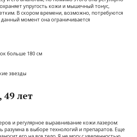
охраняет упругость кожи и мышечный тонус,
етким. В скором времени, возможно, потребуются
а данный момент она ограничивается
ток больше 180 см
кие звезды
 49 лет
леров и регулярное выравнивание кожи лазером:
нь разумна в выборе технологий и препаратов. Еще
наносит его на все тело. Я не могу с уверенностью