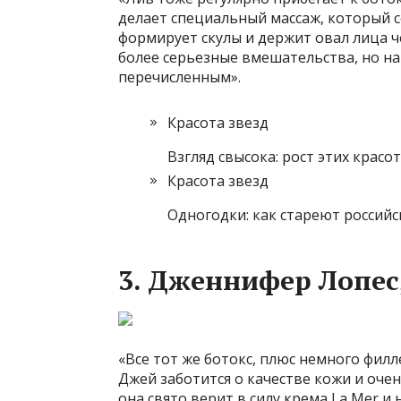
делает специальный массаж, который с
формирует скулы и держит овал лица ч
более серьезные вмешательства, но н
перечисленным».
Красота звезд
Взгляд свысока: рост этих красо
Красота звезд
Одногодки: как стареют российс
3. Дженнифер Лопес,
«Все тот же ботокс, плюс немного фил
Джей заботится о качестве кожи и оче
она свято верит в силу крема La Mer и 