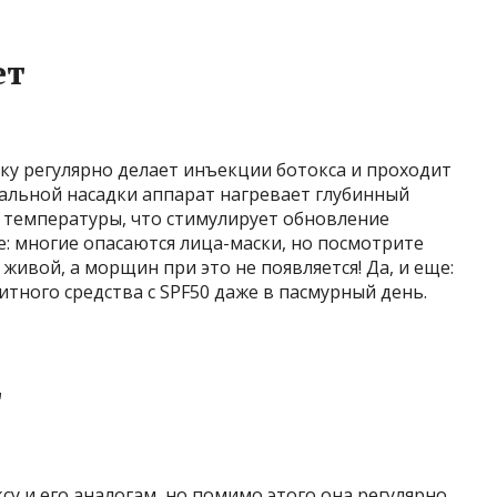
ет
ку регулярно делает инъекции ботокса и проходит
альной насадки аппарат нагревает глубинный
 температуры, что стимулирует обновление
се: многие опасаются лица-маски, но посмотрите
 живой, а морщин при это не появляется! Да, и еще:
итного средства с SPF50 даже в пасмурный день.
т
су и его аналогам, но помимо этого она регулярно