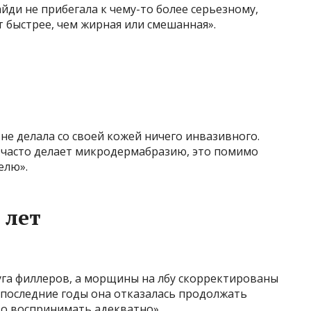
йди не прибегала к чему-то более серьезному,
ет быстрее, чем жирная или смешанная».
не делала со своей кожей ничего инвазивного.
и часто делает микродермабразию, это помимо
елю».
 лет
уга филлеров, а морщины на лбу скорректированы
в последние годы она отказалась продолжать
адо воспринимать адекватно».