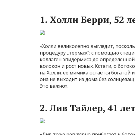
1. Холли Берри, 52 л
«Холли великолепно выглядит, посколь
процедуру „термаж“: с помощью специ
коллаген эпидермиса до определенной
волокон и рост новых. Кстати, о боток
на Холли: ее мимика остается богатой и
она не выходит из дома без солнцезащ
Это важно».
2. Лив Тайлер, 41 ле
«Лив тоже регулярно прибегает к боток