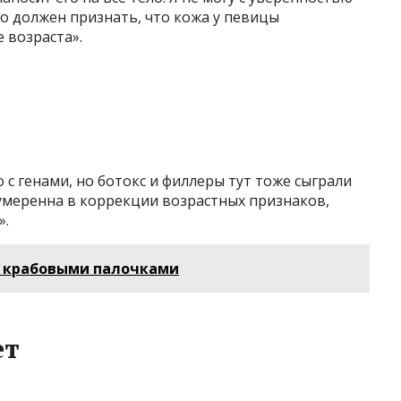
но должен признать, что кожа у певицы
е возраста».
 с генами, но ботокс и филлеры тут тоже сыграли
 умеренна в коррекции возрастных признаков,
».
 крабовыми палочками
ет