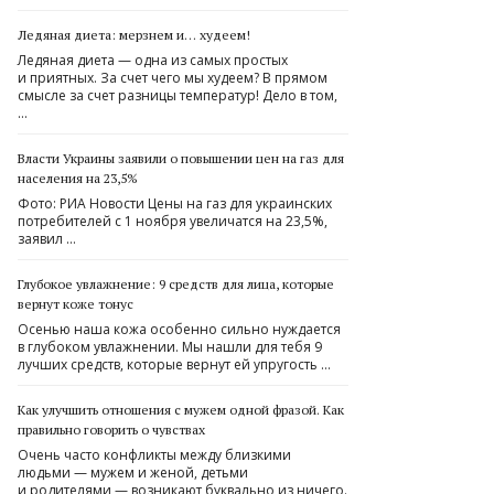
Ледяная диета: мерзнем и… худеем!
Ледяная диета — одна из самых простых
и приятных. За счет чего мы худеем? В прямом
смысле за счет разницы температур! Дело в том,
…
Власти Украины заявили о повышении цен на газ для
населения на 23,5%
Фото: РИА Новости Цены на газ для украинских
потребителей с 1 ноября увеличатся на 23,5%,
заявил …
Глубокое увлажнение: 9 средств для лица, которые
вернут коже тонус
Осенью наша кожа особенно сильно нуждается
в глубоком увлажнении. Мы нашли для тебя 9
лучших средств, которые вернут ей упругость …
Как улучшить отношения с мужем одной фразой. Как
правильно говорить о чувствах
Очень часто конфликты между близкими
людьми — мужем и женой, детьми
и родителями — возникают буквально из ничего.