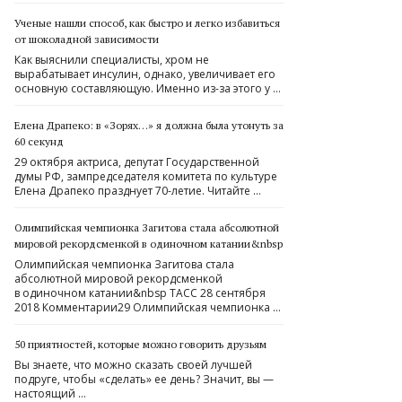
Ученые нашли способ, как быстро и легко избавиться
от шоколадной зависимости
Как выяснили специалисты, хром не
вырабатывает инсулин, однако, увеличивает его
основную составляющую. Именно из-за этого у …
Елена Драпеко: в «Зорях…» я должна была утонуть за
60 секунд
29 октября актриса, депутат Государственной
думы РФ, зампредседателя комитета по культуре
Елена Драпеко празднует 70-летие. Читайте …
Олимпийская чемпионка Загитова стала абсолютной
мировой рекордсменкой в одиночном катании&nbsp
Олимпийская чемпионка Загитова стала
абсолютной мировой рекордсменкой
в одиночном катании&nbsp ТАСС 28 сентября
2018 Комментарии29 Олимпийская чемпионка …
50 приятностей, которые можно говорить друзьям
Вы знаете, что можно сказать своей лучшей
подруге, чтобы «сделать» ее день? Значит, вы —
настоящий …