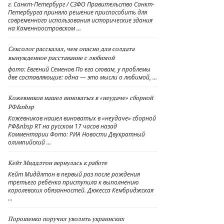
г. Санкт-Петербург / СЗФО Правительство Санкт-
Петербурга приняло решение приспособить для
современного использования исторические здания
на Каменноостровском …
Сексолог рассказал, чем опасно для солдата
вынужденное расставание с любимой
фото: Евгений Семенов По его словам, у проблемы
две составляющие: одна — это мысли о любимой, …
Кожевников нашел виноватых в «неудаче» сборной
РФ&nbsp
Кожевников нашел виноватых в «неудаче» сборной
РФ&nbsp RT на русском 17 часов назад
Комментарии Фото: РИА Новости Двукратный
олимпийский …
Кейт Миддлтон вернулась к работе
Кейт Миддлтон в первый раз после рождения
третьего ребёнка приступила к выполнению
королевских обязанностей. Дюкесса Кембриджская
…
Порошенко поручил уволить украинских