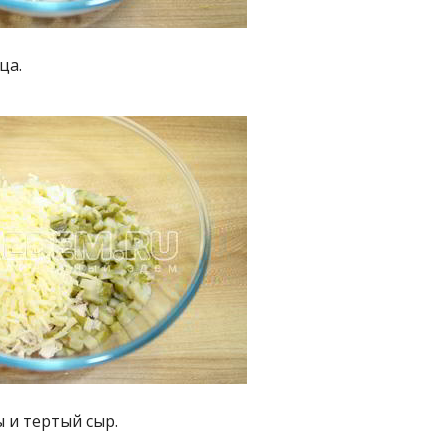
ца.
 и тертый сыр.