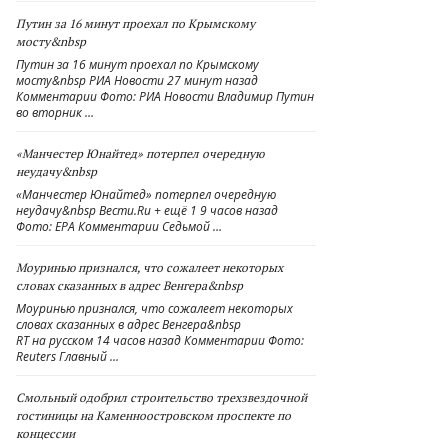
Путин за 16 минут проехал по Крымскому
мосту&nbsp
Путин за 16 минут проехал по Крымскому
мосту&nbsp РИА Новости 27 минут назад
Комментарии Фото: РИА Новости Владимир Путин
во вторник …
«Манчестер Юнайтед» потерпел очередную
неудачу&nbsp
«Манчестер Юнайтед» потерпел очередную
неудачу&nbsp Вести.Ru + ещё 1 9 часов назад
Фото: EPA Комментарии Седьмой …
Моуринью признался, что сожалеет некоторых
словах сказанных в адрес Венгера&nbsp
Моуринью признался, что сожалеет некоторых
словах сказанных в адрес Венгера&nbsp
RT на русском 14 часов назад Комментарии Фото:
Reuters Главный …
Смольный одобрил строительство трехзвездочной
гостиницы на Каменноостровском проспекте по
концессии