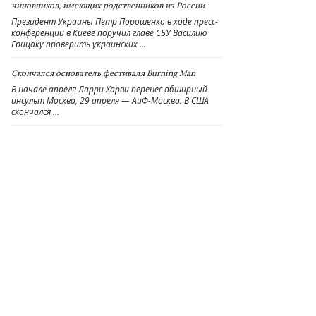
чиновников, имеющих родственников из России
Президент Украины Петр Порошенко в ходе пресс-
конференции в Киеве поручил главе СБУ Василию
Грицаку проверить украинских …
Скончался основатель фестиваля Burning Man
В начале апреля Ларри Харви перенес обширный
инсульт Москва, 29 апреля — АиФ-Москва. В США
скончался …