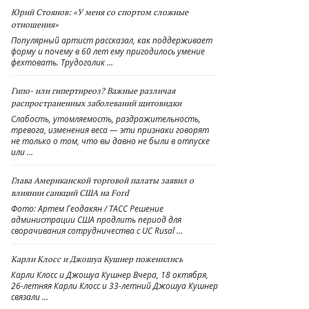
Юрий Стоянов: «У меня со спортом сложные
отношения»
Популярный артист рассказал, как поддерживает
форму и почему в 60 лет ему пригодилось умение
фехтовать. Трудоголик …
Гипо- или гипертиреоз? Важные различая
распространенных заболеваний щитовидки
Слабость, утомляемость, раздражительность,
тревога, изменения веса — эти признаки говорят
не только о том, что вы давно не были в отпуске
или …
Глава Американской торговой палаты заявил о
влиянии санкций США на Ford
Фото: Артем Геодакян / ТАСС Решение
администрации США продлить период для
сворачивания сотрудничества с UC Rusal …
Карли Клосс и Джошуа Кушнер поженились
Карли Клосс и Джошуа Кушнер Вчера, 18 октября,
26-летняя Карли Клосс и 33-летний Джошуа Кушнер
связали …