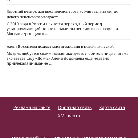
Льготный период для предпенсионеров наступит за пять лет до
нового пенсионного возраста
С 2019 года в России начнется переходный период,
устанавливающий новые параметры пенсионного возраста.
Мягкую адаптацию к …
Алена Водонаева похвасталась ягодицами и новой прической
Модель любуется своим новым имиджем. Любительница эпатажа
экс-звезда шоу «Дом-2» Алена Водонаева еще недавно
привлекала внимание …
Реклама на сайте
Обратная связь
Карта сайта
XML карта