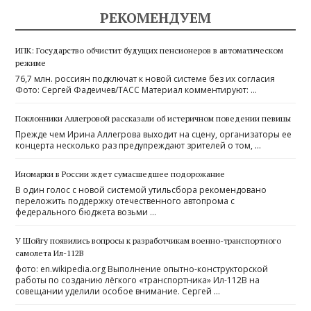
РЕКОМЕНДУЕМ
ИПК: Государство обчистит будущих пенсионеров в автоматическом
режиме
76,7 млн. россиян подключат к новой системе без их согласия
Фото: Сергей Фадеичев/ТАСС Материал комментируют: …
Поклонники Аллегровой рассказали об истеричном поведении певицы
Прежде чем Ирина Аллегрова выходит на сцену, организаторы ее
концерта несколько раз предупреждают зрителей о том, …
Иномарки в России ждет сумасшедшее подорожание
В один голос с новой системой утильсбора рекомендовано
переложить поддержку отечественного автопрома с
федерального бюджета возьми …
У Шойгу появились вопросы к разработчикам военно-транспортного
самолета Ил-112В
фото: en.wikipedia.org Выполнение опытно-конструкторской
работы по созданию лёгкого «транспортника» Ил-112В на
совещании уделили особое внимание. Сергей …