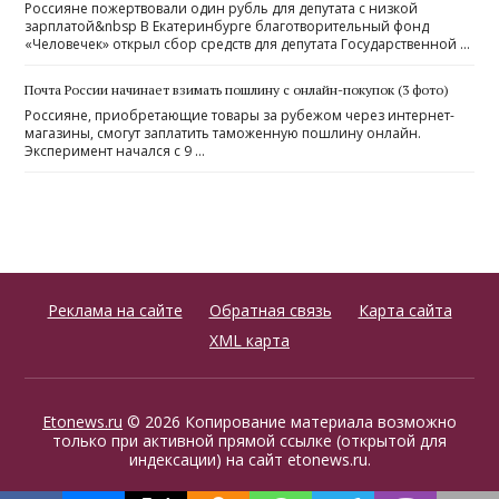
Россияне пожертвовали один рубль для депутата с низкой
зарплатой&nbsp В Екатеринбурге благотворительный фонд
«Человечек» открыл сбор средств для депутата Государственной …
Почта России начинает взимать пошлину с онлайн-покупок (3 фото)
Россияне, приобретающие товары за рубежом через интернет-
магазины, смогут заплатить таможенную пошлину онлайн.
Эксперимент начался с 9 …
Реклама на сайте
Обратная связь
Карта сайта
XML карта
Etonews.ru
© 2026 Копирование материала возможно
только при активной прямой ссылке (открытой для
индексации) на сайт etonews.ru.