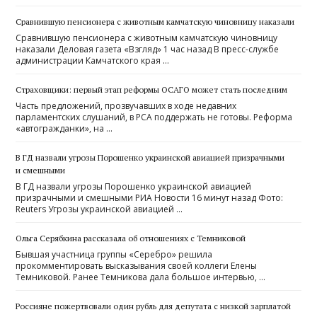
Сравнившую пенсионера с животным камчатскую чиновницу наказали
Сравнившую пенсионера с животным камчатскую чиновницу
наказали Деловая газета «Взгляд» 1 час назад В пресс-службе
администрации Камчатского края …
Страховщики: первый этап реформы ОСАГО может стать последним
Часть предложений, прозвучавших в ходе недавних
парламентских слушаний, в РСА поддержать не готовы. Реформа
«автогражданки», на …
В ГД назвали угрозы Порошенко украинской авиацией призрачными
и смешными
В ГД назвали угрозы Порошенко украинской авиацией
призрачными и смешными РИА Новости 16 минут назад Фото:
Reuters Угрозы украинской авиацией …
Ольга Серябкина рассказала об отношениях с Темниковой
Бывшая участница группы «Серебро» решила
прокомментировать высказывания своей коллеги Елены
Темниковой. Ранее Темникова дала большое интервью, …
Россияне пожертвовали один рубль для депутата с низкой зарплатой