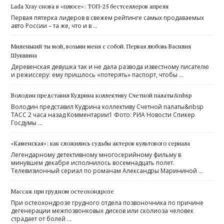
Lada Xray снова в «плюсе»: ТОП-25 бестселлеров апреля
Первая пятерка лидеров в свежем рейтинге самых продаваемых
авто России – та же, что и в …
Миленький ты мой, возьми меня с собой. Первая любовь Василия
Шукшина
Деревенская девушка так и не дала развода известному писателю
и режиссеру: ему пришлось «потерять» паспорт, чтобы …
Володин представил Кудрина коллективу Счетной палаты&nbsp
Володин представил Кудрина коллективу Счетной палаты&nbsp
ТАСС 2 часа назад Комментарии1 Фото: РИА Новости Спикер
Госдумы …
«Каменская»: как сложились судьбы актеров культового сериала
Легендарному детективному многосерийному фильму в
минувшем декабре исполнилось восемнадцать полет.
Телевизионный сериал по романам Александры Марининой …
Массаж при грудном остеохондрозе
При остеохондрозе грудного отдела позвоночника по причине
дегенерации межпозвонковых дисков или сколиоза человек
страдает от болей …