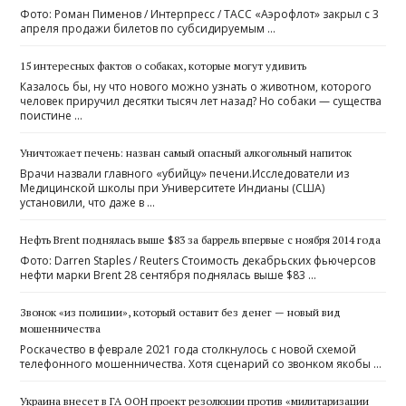
Фото: Роман Пименов / Интерпресс / ТАСС «Аэрофлот» закрыл с 3
апреля продажи билетов по субсидируемым …
15 интересных фактов о собаках, которые могут удивить
Казалось бы, ну что нового можно узнать о животном, которого
человек приручил десятки тысяч лет назад? Но собаки — существа
поистине …
Уничтожает печень: назван самый опасный алкогольный напиток
Врачи назвали главного «убийцу» печени.Исследователи из
Медицинской школы при Университете Индианы (США)
установили, что даже в …
Нефть Brent поднялась выше $83 за баррель впервые с ноября 2014 года
Фото: Darren Staples / Reuters Стоимость декабрьских фьючерсов
нефти марки Brent 28 сентября поднялась выше $83 …
Звонок «из полиции», который оставит без денег — новый вид
мошенничества
Роскачество в феврале 2021 года столкнулось с новой схемой
телефонного мошенничества. Хотя сценарий со звонком якобы …
Украина внесет в ГА ООН проект резолюции против «милитаризации