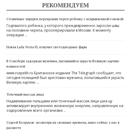
РЕКОМЕНДУЕМ
Столичные хирурги перекроили череп ребенку с искривленной головой
Годовалого ребенка, у которого преждевременно заросли швы
на половине черепа, прооперировали в Москве. К моменту
операции …
Новая Lada Vesta FL получит светодиодные фары
В Солсбери задержан мужчина, пытавшийся украсть Великую хартию
вольностей
www.ruspekh.ru Британское издание The Telegraph сообщает, что
сегодня полицией был арестован мужчина, попытавшийся украсть
Великую хартию …
Точечный массаж лица
Надавливание пальцами или точечный массаж лица шиа-цу
активизирует внутреннюю жизненную энергию, направленную на
оздоровление всего организма …
Сергей ­Безруков: несмотря на сложные времена, кино сейчас у нас в
расцвете