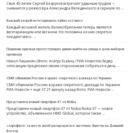
Своё 45-летие Сергей ­Безруков встречает ударным трудом —
снимается у режиссёра Александра Велединского в сериале по …
Каждый второй вететарианец тайно ест мясо
Каждый восьмой житель Великобритании теперь является
вегетарианцем или веганом. Но половина из них секретно
поедают мясо. …
Пашинян призвал протестующих армян выйти на улицы в день выборов
премьера
Никол Пашинян (Фото: Асатур Есаянц / РИА Новости) Лидер
оппозиции предложил своим сторонникам собраться в день …
СМИ обвинили Россию в краже секретного доклада по Украине
СМИ обвинили Россию в краже секретного доклада по Украине
РИА Новости + ещё 37 21 минуту назад Фото: РИА Новости …
Представлен новый смартфон X7 от Nokia
Представлен новый смартфон X7 от Nokia Nokia X7 — новое
устройство, объявленное HMD Global, которое также …
«Аэрофлот» за шесть дней распродал все льготные билеты на Дальний
Восток