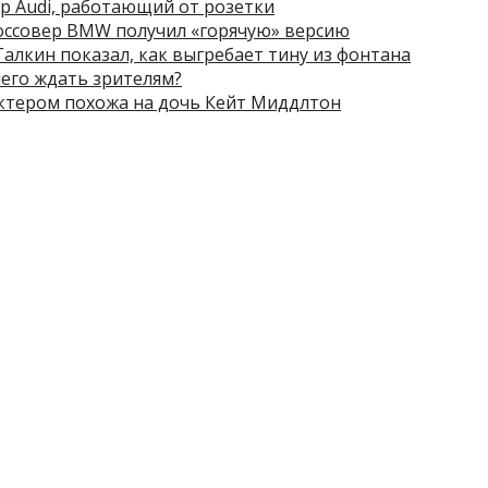
р Audi, работающий от розетки
ссовер BMW получил «горячую» версию
алкин показал, как выгребает тину из фонтана
чего ждать зрителям?
актером похожа на дочь Кейт Миддлтон