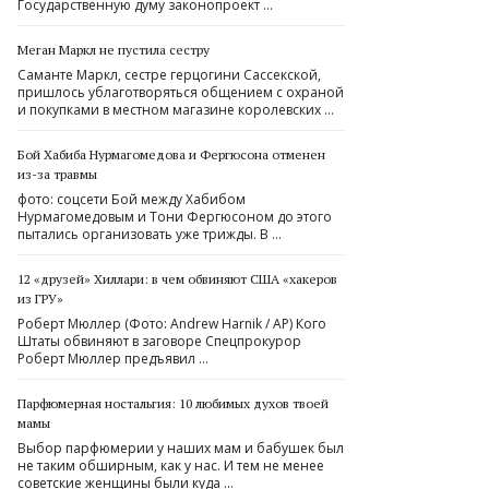
Государственную думу законопроект …
Меган Маркл не пустила сестру
Саманте Маркл, сестре герцогини Сассекской,
пришлось ублаготворяться общением с охраной
и покупками в местном магазине королевских …
Бой Хабиба Нурмагомедова и Фергюсона отменен
из-за травмы
фото: соцсети Бой между Хабибом
Нурмагомедовым и Тони Фергюсоном до этого
пытались организовать уже трижды. В …
12 «друзей» Хиллари: в чем обвиняют США «хакеров
из ГРУ»
Роберт Мюллер (Фото: Andrew Harnik / AP) Кого
Штаты обвиняют в заговоре Спецпрокурор
Роберт Мюллер предъявил …
Парфюмерная ностальгия: 10 любимых духов твоей
мамы
Выбор парфюмерии у наших мам и бабушек был
не таким обширным, как у нас. И тем не менее
советские женщины были куда …