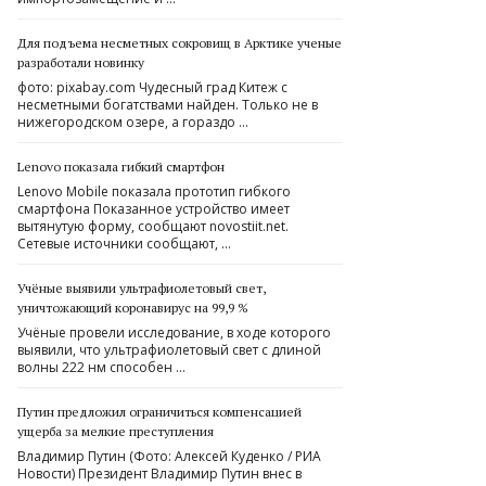
Для подъема несметных сокровищ в Арктике ученые
разработали новинку
фото: pixabay.com Чудесный град Китеж с
несметными богатствами найден. Только не в
нижегородском озере, а гораздо …
Lenovo показала гибкий смартфон
Lenovo Mobile показала прототип гибкого
смартфона Показанное устройство имеет
вытянутую форму, сообщают novostiit.net.
Сетевые источники сообщают, …
Учёные выявили ультрафиолетовый свет,
уничтожающий коронавирус на 99,9 %
Учёные провели исследование, в ходе которого
выявили, что ультрафиолетовый свет с длиной
волны 222 нм способен …
Путин предложил ограничиться компенсацией
ущерба за мелкие преступления
Владимир Путин (Фото: Алексей Куденко / РИА
Новости) Президент Владимир Путин внес в