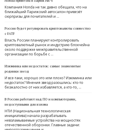
Honda привезла в Париж HR-V
Компания Honda не так давно обещала, что на
ближайший Парижский автосалон привезёт
сюрпризы для почитателей и …
Россия будет регулировать криптовалюты совместно
с FATF
Власть России планируют контролировать
криптовалютный рынок и индустрию блокчейна
около поддержке межправительственной
организации по борьбе с …
Изюминка или недостаток: самые знаменитые
родинки звезд
И все-таки, хорошо это или плохо? Изюминка или
недостаток? Мнения звезд разошлись: кто-то
безжалостно от них избавляется, а кто-то, …
В России работают над ПО и компьютерами,
недоступными для взлома
НТИ (Национальная технологическая
инициатива) начала разрабатывать
невзламываемые устройства на мощностях
отечественной оборонки. Главные задачи:
импортозамещение и …