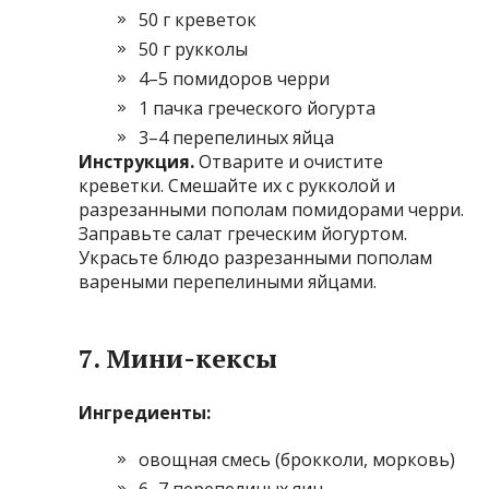
50 г креветок
50 г рукколы
4–5 помидоров черри
1 пачка греческого йогурта
3–4 перепелиных яйца
Инструкция.
Отварите и очистите
креветки. Смешайте их с рукколой и
разрезанными пополам помидорами черри.
Заправьте салат греческим йогуртом.
Украсьте блюдо разрезанными пополам
вареными перепелиными яйцами.
7. Мини-кексы
Ингредиенты:
овощная смесь (брокколи, морковь)
6–7 перепелиных яиц