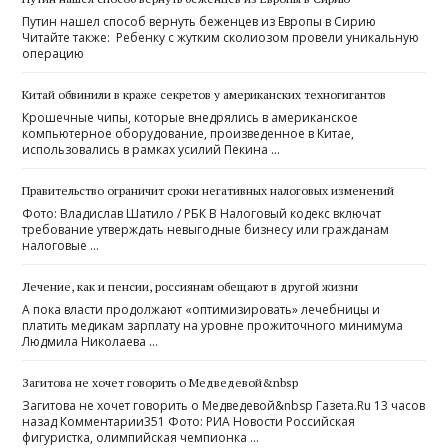
Путин нашел способ вернуть беженцев из Европы в Сирию
Читайте также: Ребенку с жутким сколиозом провели уникальную
операцию
Китай обвинили в краже секретов у американских техногигантов
Крошечные чипы, которые внедрялись в американское
компьютерное оборудование, произведенное в Китае,
использовались в рамках усилий Пекина …
Правительство ограничит сроки негативных налоговых изменений
Фото: Владислав Шатило / РБК В Налоговый кодекс включат
требование утверждать невыгодные бизнесу или гражданам
налоговые …
Лечение, как и пенсии, россиянам обещают в другой жизни
А пока власти продолжают «оптимизировать» лечебницы и
платить медикам зарплату на уровне прожиточного минимума
Людмила Николаева …
Загитова не хочет говорить о Медведевой&nbsp
Загитова не хочет говорить о Медведевой&nbsp Газета.Ru 13 часов
назад Комментарии351 Фото: РИА Новости Российская
фигуристка, олимпийская чемпионка …