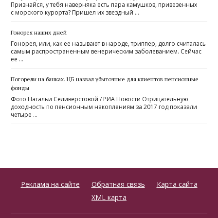
Признайся, у тебя наверняка есть пара камушков, привезенных
с морского курорта? Пришел их звездный …
Гонорея наших дней
Гонорея, или, как ее называют в народе, триппер, долго считалась
самым распространенным венерическим заболеванием. Сейчас
ее …
Погорели на банках. ЦБ назвал убыточные для клиентов пенсионные
фонды
Фото Натальи Селиверстовой / РИА Новости Отрицательную
доходность по пенсионным накоплениям за 2017 год показали
четыре …
Реклама на сайте
Обратная связь
Карта сайта
XML карта