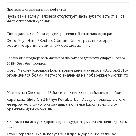
Протезы для замещения дефектов
Пусть даже если у человека отсутствует часть зуба то есть (т. е.) от
него откололся кусочек, …
Times раскрыла объем средств россиян в британских офшорах
Фото: Yuya Shino / Reuters Общий объем средств, которые
россияне хранят в британских офшорах — на …
Забайкалье подверглось массированному воздушному удару: «Восток
2018» бьет без промаха
фото: Максим Кисляков Если первый день маневров «Восток-2018»
ограничился боями местного значения на побережье Чукотки, то
…
Макияж для Хэллоуина: 13 бьюти-средств для незабываемого образа
Карандаш Glide-On 24/7 Eye Pencil, Urban Decay С помощью этого
невероятно стойкого карандаша в оттенке Lucky (золотисто-
оранжевый) ты сможешь …
SPA-салон на дому: 5 дорогих процедур, которые ты сможешь сделать
сама
Стоун-терапия Очень популярная процедура в SPA-салонах!