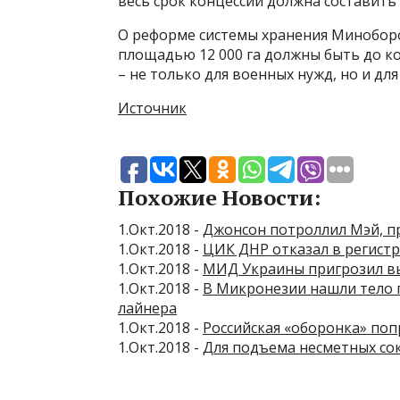
весь срок концессии должна составить 
О реформе системы хранения Миноборон
площадью 12 000 га должны быть до ко
– не только для военных нужд, но и для
Источник
Похожие Новости:
1.Окт.2018 -
Джонсон потроллил Мэй, 
1.Окт.2018 -
ЦИК ДНР отказал в регистр
1.Окт.2018 -
МИД Украины пригрозил вы
1.Окт.2018 -
В Микронезии нашли тело 
лайнера
1.Окт.2018 -
Российская «оборонка» по
1.Окт.2018 -
Для подъема несметных со