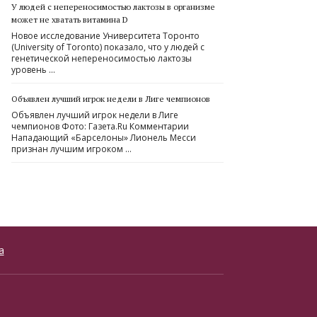
У людей с непереносимостью лактозы в организме
может не хватать витамина D
Новое исследование Университета Торонто
(University of Toronto) показало, что у людей с
генетической непереносимостью лактозы
уровень …
Объявлен лучший игрок недели в Лиге чемпионов
Объявлен лучший игрок недели в Лиге
чемпионов Фото: Газета.Ru Комментарии
Нападающий «Барселоны» Лионель Месси
признан лучшим игроком …
а