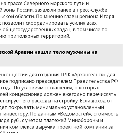
а трассе Северного морского пути и
зоны России, заявляли ранее в пресс-службе
ьской области. По мнению главы региона Игоря
с позволит скоординировать усилия всех
 общегосударственных задач, в том числе по
нию приполярных территорий.
овской Аравии нашли тело мужчины на
 концессии для создания ПЛК «Архангельск» для
тике подписано председателем Правительства РФ
ода. По условиям соглашения, о которых
млей концессионер должен ежегодно перечислять
енсирует его расходы на стройку. Если доход от
удет покрывать минимально установленный
 инвестору. По данным «Ведомостей», стоимость
млрд руб., с учетом платежей Минобороны и
ния комплекса выручка проектной компании за