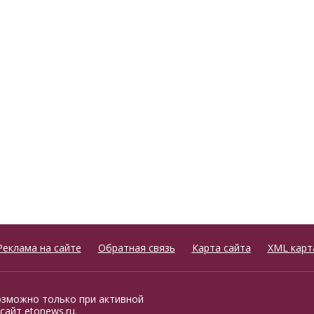
Реклама на сайте
Обратная связь
Карта сайта
XML карт
озможно только при активной
сайт etonews.ru.