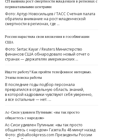
СП выявила рост смертности младенцев в регионах с
перинатальными центрами
Фото: Артур Новосильцев / ТАСС Счетная палата
обратила внимание на рост младенческой
смертности в регионах, где …
Россия нарастила свои вложения в гособлигации
США
Фото: Sertac Kayar / Reuters Министерство
финансов США обнародовало новый отчет о
странах — держателях американских …
Ищете работу? Как пройти телефонное интервью.
Этапы поиска работы
В последние годы подбор персонала
превратился в отдельную область знаний,
в которой кадровики чувствуют себя уверенно,
а все остальные — нет. …
Ас-Сиси удивлен Путиным: «вы так просто
общаетесь с народом»
Ас-Сиси удивлен Путиным: «вы так просто
общаетесь с народом» Газета.Ru 48 минут назад
Фото: globallookpress.com Президенты России