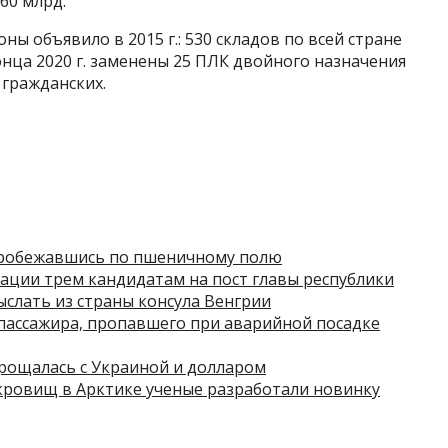
60 млрд.
ы объявило в 2015 г.: 530 складов по всей стране
нца 2020 г. заменены 25 ПЛК двойного назначения
 гражданских.
пробежавшись по пшеничному полю
ации трем кандидатам на пост главы республики
слать из страны консула Венгрии
пассажира, пропавшего при аварийной посадке
прощалась с Украиной и долларом
кровищ в Арктике ученые разработали новинку