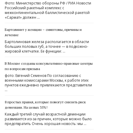
Фото: Министерство обороны РФ / РИА Новости
Российский ракетный комплекс с
межконтинентальной баллистической ракетой
«Сармат» должен …
Бартолинит у женщин – симптомы, причины и
лечение
Бартолиновая железа располагается в области
больших половых губ, а точнее — в подкожно-
жировой клетчатке. Ее функции: …
В Москве созданы консультативно-правовые центры
по вопросам призыва
фото: Евгений Семенов По согласованию с
военными комиссарами Москвы, к работе этих
пунктов ежедневно привлекаются представители
…
8 простых правил, которые помогут снизить риск
деменции. На целых 35%!
Каждый третий случай возрастной деменции
развивается из-за причин, которые можно было
предотвратить Очень хорошая новость: мы …