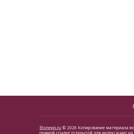
Etonews.ru
© 2026 Копирование материала в
прямой ссылке (открытой для индексации) на 