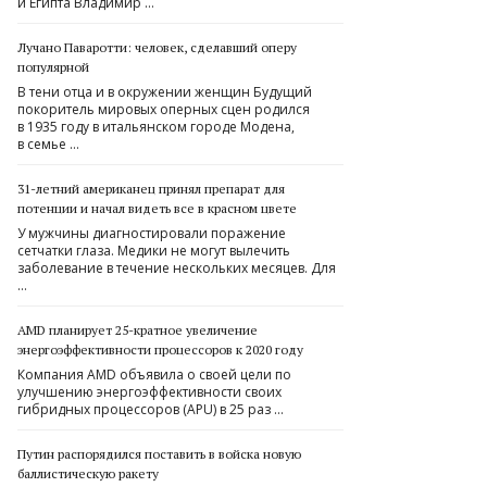
и Египта Владимир …
Лучано Паваротти: человек, сделавший оперу
популярной
В тени отца и в окружении женщин Будущий
покоритель мировых оперных сцен родился
в 1935 году в итальянском городе Модена,
в семье …
31-летний американец принял препарат для
потенции и начал видеть все в красном цвете
У мужчины диагностировали поражение
сетчатки глаза. Медики не могут вылечить
заболевание в течение нескольких месяцев. Для
…
AMD планирует 25-кратное увеличение
энергоэффективности процессоров к 2020 году
Компания AMD объявила о своей цели по
улучшению энергоэффективности своих
гибридных процессоров (APU) в 25 раз …
Путин распорядился поставить в войска новую
баллистическую ракету