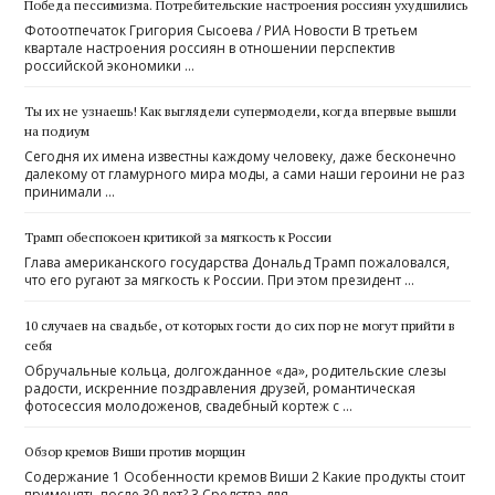
Победа пессимизма. Потребительские настроения россиян ухудшились
Фотоотпечаток Григория Сысоева / РИА Новости В третьем
квартале настроения россиян в отношении перспектив
российской экономики …
Ты их не узнаешь! Как выглядели супермодели, когда впервые вышли
на подиум
Сегодня их имена известны каждому человеку, даже бесконечно
далекому от гламурного мира моды, а сами наши героини не раз
принимали …
Трамп обеспокоен критикой за мягкость к России
Глава американского государства Дональд Трамп пожаловался,
что его ругают за мягкость к России. При этом президент …
10 случаев на свадьбе, от которых гости до сих пор не могут прийти в
себя
Обручальные кольца, долгожданное «да», родительские слезы
радости, искренние поздравления друзей, романтическая
фотосессия молодоженов, свадебный кортеж с …
Обзор кремов Виши против морщин
Содержание 1 Особенности кремов Виши 2 Какие продукты стоит
применять после 30 лет? 3 Средства для …