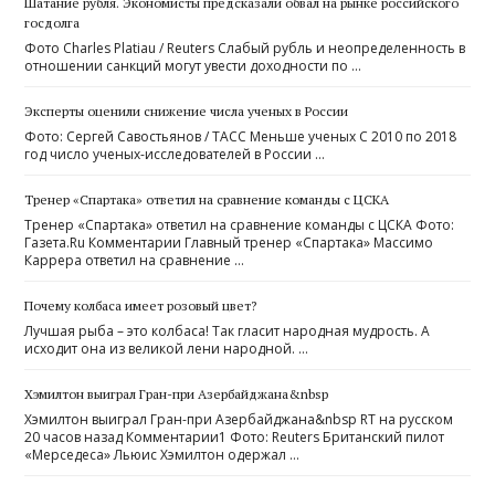
Шатание рубля. Экономисты предсказали обвал на рынке российского
госдолга
Фото Charles Platiau / Reuters Слабый рубль и неопределенность в
отношении санкций могут увести доходности по …
Эксперты оценили снижение числа ученых в России
Фото: Сергей Савостьянов / ТАСС Меньше ученых С 2010 по 2018
год число ученых-исследователей в России …
Тренер «Спартака» ответил на сравнение команды с ЦСКА
Тренер «Спартака» ответил на сравнение команды с ЦСКА Фото:
Газета.Ru Комментарии Главный тренер «Спартака» Массимо
Каррера ответил на сравнение …
Почему колбаса имеет розовый цвет?
Лучшая рыба – это колбаса! Так гласит народная мудрость. А
исходит она из великой лени народной. …
Хэмилтон выиграл Гран-при Азербайджана&nbsp
Хэмилтон выиграл Гран-при Азербайджана&nbsp RT на русском
20 часов назад Комментарии1 Фото: Reuters Британский пилот
«Мерседеса» Льюис Хэмилтон одержал …