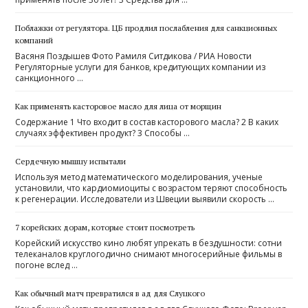
Поблажки от регулятора. ЦБ продлил послабления для санкционных
компаний
Васяня Поздышев Фото Рамиля Ситдикова / РИА Новости
Регуляторные услуги для банков, кредитующих компании из
санкционного …
Как применять касторовое масло для лица от морщин
Содержание 1 Что входит в состав касторового масла? 2 В каких
случаях эффективен продукт? 3 Способы …
Сердечную мышцу испытали
Используя метод математического моделирования, ученые
установили, что кардиомиоциты с возрастом теряют способность
к регенерации. Исследователи из Швеции выявили скорость …
7 корейских дорам, которые стоит посмотреть
Корейский искусство кино любят упрекать в бездушности: сотни
телеканалов круглогодично снимают многосерийные фильмы в
погоне вслед …
Как обычный матч превратился в ад для Слуцкого