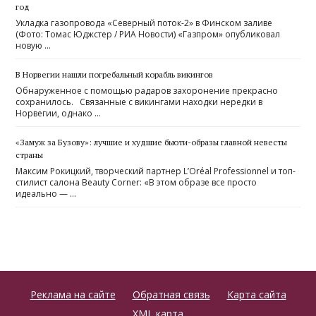
год
Укладка газопровода «Северный поток-2» в Финском заливе
(Фото: Томас Юджстер / РИА Новости) «Газпром» опубликовал
новую …
В Норвегии нашли погребальный корабль викингов
Обнаруженное с помощью радаров захоронение прекрасно
сохранилось. Связанные с викингами находки нередки в
Норвегии, однако …
«Замуж за Бузову»: лучшие и худшие бьюти-образы главной невесты
страны
Максим Рокицкий, творческий партнер L’Oréal Professionnel и топ-
стилист салона Beauty Corner: «В этом образе все просто
идеально — …
Реклама на сайте
Обратная связь
Карта сайта
XML карта