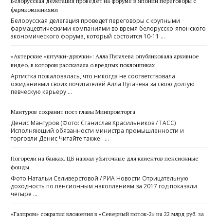
Белорусская делегация проведет на форуме в Японии переговоры с
фармкомпаниями
Белорусская делегация проведет переговоры с крупными
фармацевтическими компаниями во время белорусско-японского
экономического форума, который состоится 10-11 …
«Актерские «штучки-дрючки»: Алла Пугачева опубликовала архивное
видео, в котором рассказала о вредных поклонниках
Артистка пожаловалась, что никогда не соответствовала
ожиданиями своих почитателей Алла Пугачева за свою долгую
певческую карьеру …
Мантуров сохранит пост главы Минпромторга
Денис Мантуров (Фото: Станислав Красильников / ТАСС)
Исполняющий обязанности министра промышленности и
торговли Денис Читайте также: …
Погорели на банках. ЦБ назвал убыточные для клиентов пенсионные
фонды
Фото Натальи Селиверстовой / РИА Новости Отрицательную
доходность по пенсионным накоплениям за 2017 год показали
четыре …
«Газпром» сократил вложения в «Северный поток-2» на 22 млрд руб. за