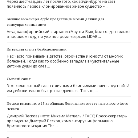
Через шестнадцать лет после того, как в Эдинбурге на свет
появилось первое клонированное живое существо – …
Бывшие инженеры Apple представили новый датчик для
самоуправляемых авто
Aeva, калифорнийский стартап из Маунти-Вью, был создан только
в прошлом году, но уже построил «версию LIDAR …
Инъекции станут безболезнеными
Нас часто прививали в детстве, отрочестве и юности от многих
болезней. Тогда как то особенно западала в чувствительные
детские души до слез …
Сытный салат
Этот салат сытный салат с яичными блинчиками очень вкусный. И
им действительно быстро наедаешься. Так что, …
Песков вспомнил о 15 двойниках Ленина при ответе на вопрос о фото
Чепиги
Дмитрий Песков (Фото: Михаил Метцель / ТАСС) Пресс-секретарь
президента Дмитрий Песков, комментируя информацию
британского издания The …