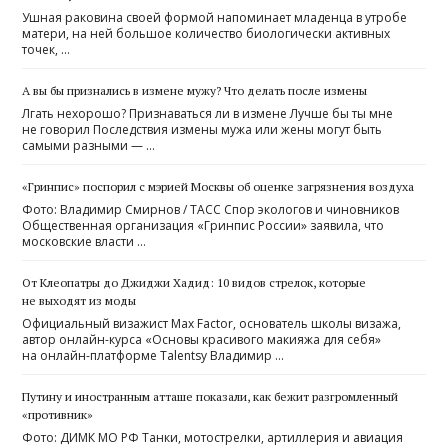
Ушная раковина своей формой напоминает младенца в утробе
матери, на ней большое количество биологически активных
точек, …
А вы бы признались в измене мужу? Что делать после измены
Лгать нехорошо? Признаваться ли в измене Лучше бы ты мне
не говорил Последствия измены мужа или жены могут быть
самыми разными — …
«Гринпис» поспорил с мэрией Москвы об оценке загрязнения воздуха
Фото: Владимир Смирнов / ТАСС Спор экологов и чиновников
Общественная организация «Гринпис России» заявила, что
московские власти …
От Клеопатры до Джиджи Хадид: 10 видов стрелок, которые
не выходят из моды
Официальный визажист Max Factor, основатель школы визажа,
автор онлайн-курса «Основы красивого макияжа для себя»
на онлайн-платформе Talentsy Владимир …
Путину и иностранным атташе показали, как бежит разгромленный
«противник»
Фото: ДИМК МО РФ Танки, мотострелки, артиллерия и авиация