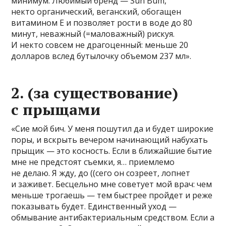
минимум. Любимый бренд — Sun Bum,
некто органический, веганский, обогащен
витамином Е и позволяет рости в воде до 80
минут, неважный (=маловажный) рискуя.
И некто совсем не драгоценный: меньше 20
долларов вслед бутылочку объемом 237 мл».
2. (за существование)
с прыщами
«Сие мой бич. У меня пошутил да и будет широкие
поры, и вскрыть вечером начинающий набухать
прыщик — это косность. Если в ближайшие бытие
мне не предстоят съемки, я… приемлемо
не делаю. Я жду, до ((сего он созреет, лопнет
и заживет. Бесцельно мне советует мой врач: чем
меньше трогаешь — тем быстрее пройдет и реже
показывать будет. Единственный уход —
обмывание антибактериальным средством. Если а