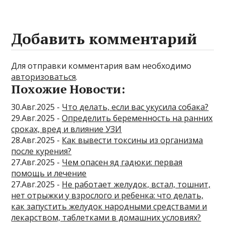
Добавить комментарий
Для отправки комментария вам необходимо
авторизоваться
.
Похожие Новости:
30.Авг.2025 -
Что делать, если вас укусила собака?
29.Авг.2025 -
Определить беременность на ранних
сроках, вред и влияние УЗИ
28.Авг.2025 -
Как вывести токсины из организма
после курения?
27.Авг.2025 -
Чем опасен яд гадюки: первая
помощь и лечение
27.Авг.2025 -
Не работает желудок, встал, тошнит,
нет отрыжки у взрослого и ребенка: что делать,
как запустить желудок народными средствами и
лекарством, таблетками в домашних условиях?