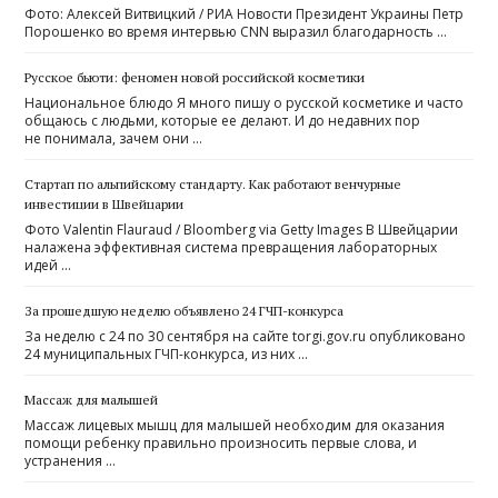
Фото: Алексей Витвицкий / РИА Новости Президент Украины Петр
Порошенко во время интервью CNN выразил благодарность …
Русское бьюти: феномен новой российской косметики
Национальное блюдо Я много пишу о русской косметике и часто
общаюсь с людьми, которые ее делают. И до недавних пор
не понимала, зачем они …
Стартап по альпийскому стандарту. Как работают венчурные
инвестиции в Швейцарии
Фото Valentin Flauraud / Bloomberg via Getty Images В Швейцарии
налажена эффективная система превращения лабораторных
идей …
За прошедшую неделю объявлено 24 ГЧП-конкурса
За неделю с 24 по 30 сентября на сайте torgi.gov.ru опубликовано
24 муниципальных ГЧП-конкурса, из них …
Массаж для малышей
Массаж лицевых мышц для малышей необходим для оказания
помощи ребенку правильно произносить первые слова, и
устранения …