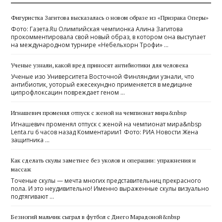
Фигуристка Загитова высказалась о новом образе из «Призрака Оперы»
Фото: Газета.Ru Олимпийская чемпионка Алина Загитова
прокомментировала свой новый образ, в котором она выступает
на международном турнире «Небельхорн Трофи» …
Ученые узнали, какой вред приносят антибиотики для человека
Ученые изо Университета Восточной Финляндии узнали, что
антибиотик, уоторый ежесекундно применяется в медицине
ципрофлоксацин повреждает геном …
Игнашевич променял отпуск с женой на чемпионат мира&nbsp
Игнашевич променял отпуск с женой на чемпионат мира&nbsp
Lenta.ru 6 часов назад Комментарии1 Фото: РИА Новости Жена
защитника …
Как сделать скулы заметнее без уколов и операции: упражнения и
массаж
Точеные скулы — мечта многих представительниц прекрасного
пола. И это неудивительно! Именно выраженные скулы визуально
подтягивают …
Безногий мальчик сыграл в футбол с Диего Марадоной&nbsp