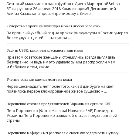
Безногий мальчик сыграл в футбол с Диего Марадоной&nbsp
RT на русском 26 апреля 2018 Комментарии5 Десятилетний
Али из Казахстана провёл тренировку с Диего …
«Умереть на уроке физкультуры может любой ребенок»
За прошлый учебный год на уроках физкультуры в России умерло
более двухсот детей — эта цифра …
Back in USSR: как и чем красились наши мамы
При этом советские женщины стремились всегда выглядеть
безупречно. И ведь им это удавалось! Мы расспросили мам
и бабушек о том, какие …
Ученые создали клетки мозга из кожи
Через шестнадцать лет после того, как в Эдинбурге на свет
появилось первое клонированное живое существо – …
Порошенко отозвал представителей Украины из органов СНГ
Петр Порошенко (Фото: Hannibal Hanschke / AP) Президент
Украины Петр Порошенко заявил об отзыве представителей
страны …
Порошенко в эфире CNN рассказал о своей благодарности Путину