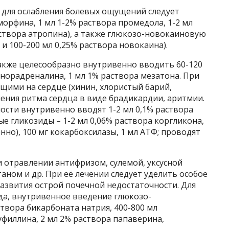
для ослабления болевых ощущений следует
морфина, 1 мл 1-2% раствора промедола, 1-2 мл
раствора атропина), а также глюкозо-новокаиновую
 и 100-200 мл 0,25% раствора новокаина).
кже целесообразно внутривенно вводить 60-120
 норадреналина, 1 мл 1% раствора мезатона. При
щими на сердце (хинин, хлористый барий,
ения ритма сердца в виде брадикардии, аритмии.
ости внутривенно вводят 1-2 мл 0,1% раствора
е гликозиды – 1-2 мл 0,06% раствора коргликона,
нно), 100 мг кокарбоксилазы, 1 мл АТФ; проводят
 отравлении антифризом, сулемой, уксусной
аном и др. При её лечении следует уделить особое
звития острой почечной недостаточности. Для
да, внутривенное введение глюкозо-
створа бикарбоната натрия, 400-800 мл
уфиллина, 2 мл 2% раствора папаверина,