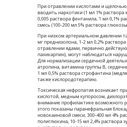
При отравлении кислотами и щёлочью 
вводить наркотики (1 мл 1% раствора 
0,005 раствора фентанила, 1 мл 0,1% 
смесь (100-200 мл 5% раствора глюкозы
При низком артериальном давлении та
мг преднизолона, 1-2 мл 0,2% раствора
отравлении ядами, первично действую
пахикарпин), могут наблюдаться наруш
Для нормализации сердечной деятельн
атропина, витамина группы B, сердечны
1 мл 0,5% раствора строфантина (медле
также кислородотерапию.
Токсическая нефропатия возникает при
кислотой, медным купоросом, дихлорэт
внимание профилактике возможного ра
этого показаны паранефральная блока
новокаиновой смеси, 300-400 мл 4% ра
полиглюкина, 10-15 мл 2,4% раствора э