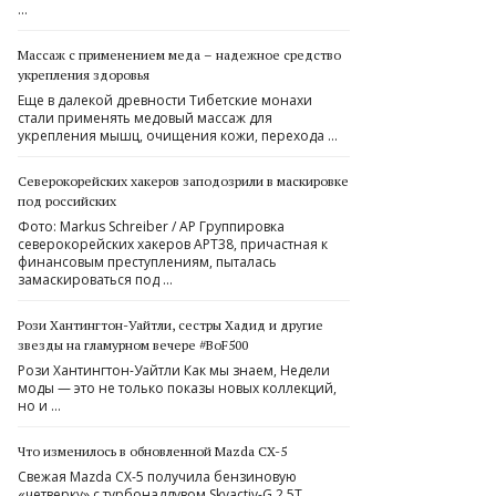
…
Массаж с применением меда – надежное средство
укрепления здоровья
Еще в далекой древности Тибетские монахи
стали применять медовый массаж для
укрепления мышц, очищения кожи, перехода …
Северокорейских хакеров заподозрили в маскировке
под российских
Фото: Markus Schreiber / AP Группировка
северокорейских хакеров APT38, причастная к
финансовым преступлениям, пыталась
замаскироваться под …
Рози Хантингтон-Уайтли, сестры Хадид и другие
звезды на гламурном вечере #BoF500
Рози Хантингтон-Уайтли Как мы знаем, Недели
моды — это не только показы новых коллекций,
но и …
Что изменилось в обновленной Mazda CX-5
Свежая Mazda CX-5 получила бензиновую
«четверку» с турбонаддувом Skyactiv-G 2.5T