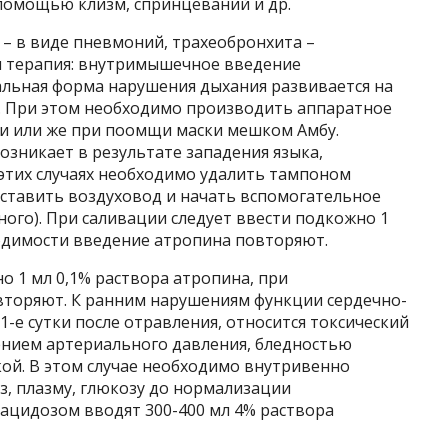
помощью клизм, спринцеваний и др.
– в виде пневмоний, трахеобронхита –
я терапия: внутримышечное введение
льная форма нарушения дыхания развивается на
я. При этом необходимо производить аппаратное
и или же при поомщи маски мешком Амбу.
зникает в результате западения языка,
 этих случаях необходимо удалить тампоном
 вставить воздуховод и начать вспомогательное
ного). При саливации следует ввести подкожно 1
ходимости введение атропина повторяют.
о 1 мл 0,1% раствора атропина, при
вторяют. К ранним нарушениям функции сердечно-
-е сутки после отравления, относится токсический
ением артериального давления, бледностью
ой. В этом случае необходимо внутривенно
з, плазму, глюкозу до нормализации
 ацидозом вводят 300-400 мл 4% раствора