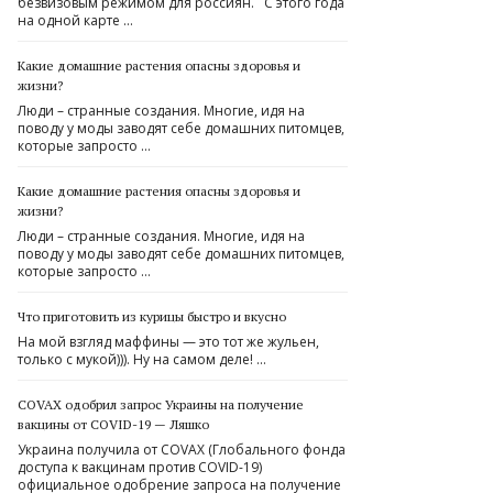
безвизовым режимом для россиян. С этого года
на одной карте …
Какие домашние растения опасны здоровья и
жизни?
Люди – странные создания. Многие, идя на
поводу у моды заводят себе домашних питомцев,
которые запросто …
Какие домашние растения опасны здоровья и
жизни?
Люди – странные создания. Многие, идя на
поводу у моды заводят себе домашних питомцев,
которые запросто …
Что приготовить из курицы быстро и вкусно
На мой взгляд маффины — это тот же жульен,
только с мукой))). Ну на самом деле! …
COVAX одобрил запрос Украины на получение
вакцины от COVID-19 — Ляшко
Украина получила от COVAX (Глобального фонда
доступа к вакцинам против COVID-19)
официальное одобрение запроса на получение