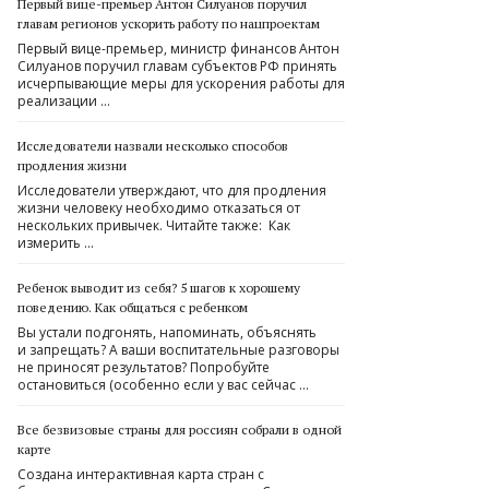
Первый вице-премьер Антон Силуанов поручил
главам регионов ускорить работу по нацпроектам
Первый вице-премьер, министр финансов Антон
Силуанов поручил главам субъектов РФ принять
исчерпывающие меры для ускорения работы для
реализации …
Исследователи назвали несколько способов
продления жизни
Исследователи утверждают, что для продления
жизни человеку необходимо отказаться от
нескольких привычек. Читайте также: Как
измерить …
Ребенок выводит из себя? 5 шагов к хорошему
поведению. Как общаться с ребенком
Вы устали подгонять, напоминать, объяснять
и запрещать? А ваши воспитательные разговоры
не приносят результатов? Попробуйте
остановиться (особенно если у вас сейчас …
Все безвизовые страны для россиян собрали в одной
карте
Создана интерактивная карта стран с