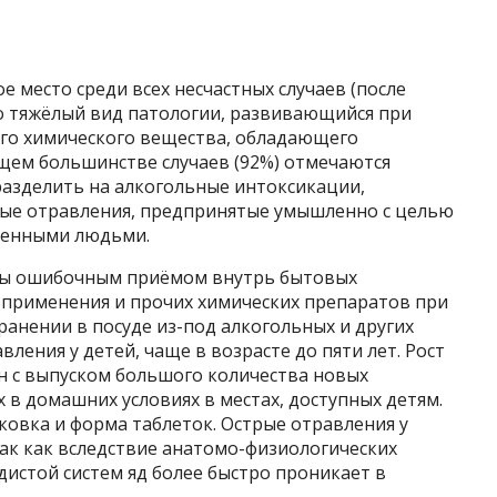
 место среди всех несчастных случаев (после
то тяжёлый вид патологии, развивающийся при
го химического вещества, обладающего
щем большинстве случаев (92%) отмечаются
азделить на алкогольные интоксикации,
ьные отравления, предпринятые умышленно с целью
шенными людьми.
ны ошибочным приёмом внутрь бытовых
применения и прочих химических препаратов при
анении в посуде из-под алкогольных и других
ления у детей, чаще в возрасте до пяти лет. Рост
ан с выпуском большого количества новых
 в домашних условиях в местах, доступных детям.
овка и форма таблеток. Острые отравления у
ак как вследствие анатомо-физиологических
дистой систем яд более быстро проникает в