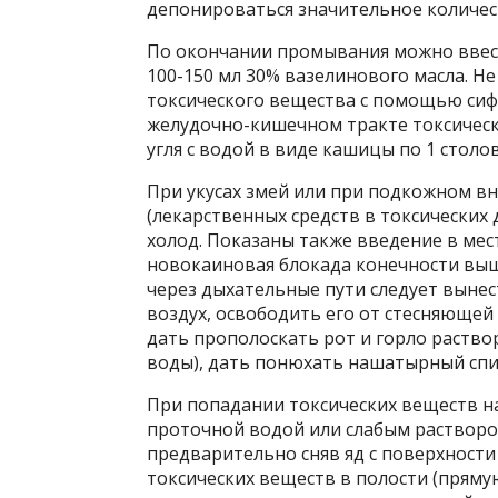
депонироваться значительное количес
По окончании промывания можно ввест
100-150 мл 30% вазелинового масла. Н
токсического вещества с помощью сиф
желудочно-кишечном тракте токсическ
угля с водой в виде кашицы по 1 стол
При укусах змей или при подкожном 
(лекарственных средств в токсических 
холод. Показаны также введение в мест
новокаиновая блокада конечности выш
через дыхательные пути следует выне
воздух, освободить его от стесняющей 
дать прополоскать рот и горло раство
воды), дать понюхать нашатырный спи
При попадании токсических веществ 
проточной водой или слабым раствором
предварительно сняв яд с поверхност
токсических веществ в полости (пряму