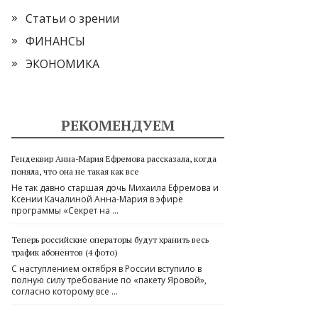
Статьи о зрении
ФИНАНСЫ
ЭКОНОМИКА
РЕКОМЕНДУЕМ
Гендеквир Анна-Мария Ефремова рассказала, когда
поняла, что она не такая как все
Не так давно старшая дочь Михаила Ефремова и
Ксении Качалиной Анна-Мария в эфире
программы «Секрет на …
Теперь российские операторы будут хранить весь
трафик абонентов (4 фото)
С наступлением октября в России вступило в
полную силу требование по «пакету Яровой»,
согласно которому все …