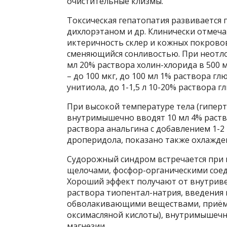
очистительные клизмы.
Токсическая гепатопатия развивается 
дихлорэтаном и др. Клинически отмеча
иктеричность склер и кожных покровов
сменяющийся сонливостью. При неотл
мл 20% раствора холин-хлорида в 500 м
– до 100 мкг, до 100 мл 1% раствора г
унитиола, до 1-1,5 л 10-20% раствора г
При высокой температуре тела (гипер
внутримышечно вводят 10 мл 4% раств
раствора анальгина с добавлением 1-2 
дроперидола, показано также охлажде
Судорожный синдром встречается при 
щелочами, фосфор-органическими соеди
Хороший эффект получают от внутривен
раствора тиопентал-натрия, введения в
обволакивающими веществами, приёма в
оксимасляной кислоты), внутримышечн
магнезии.