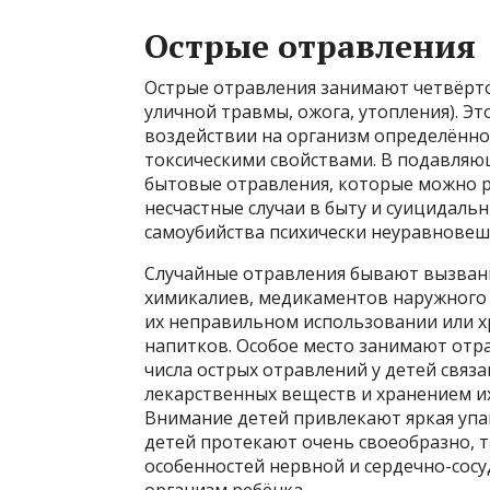
Острые отравления
Острые отравления занимают четвёртое
уличной травмы, ожога, утопления). Э
воздействии на организм определённо
токсическими свойствами. В подавляю
бытовые отравления, которые можно р
несчастные случаи в быту и суицидал
самоубийства психически неуравнове
Случайные отравления бывают вызва
химикалиев, медикаментов наружного 
их неправильном использовании или хр
напитков. Особое место занимают отрав
числа острых отравлений у детей связ
лекарственных веществ и хранением их
Внимание детей привлекают яркая упак
детей протекают очень своеобразно, т
особенностей нервной и сердечно-сосу