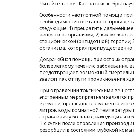
Читайте также: Как разные кобры науч
Особенности неотложной помощи при 
необходимости сочетанного проведени
следующие: 1) прекратить дальнейшее
веществ из организма; 2) как можно 
специфической (антидотной) терапии; 
организма, которая преимущественно 
Доврачебная помощь при острых отрав
более лёгкому течению заболевания, 
предотвращает возможный смертельн
зависят как от пути проникновения яда 
При отравлении токсическими веществ
экстренным мероприятием является пр
времени, прошедшего с момента инток
литров воды комнатной температуры п
отравления у больных, находящихся в 
1-е сутки после отравления производитс
резорбции в состоянии глубокой комы