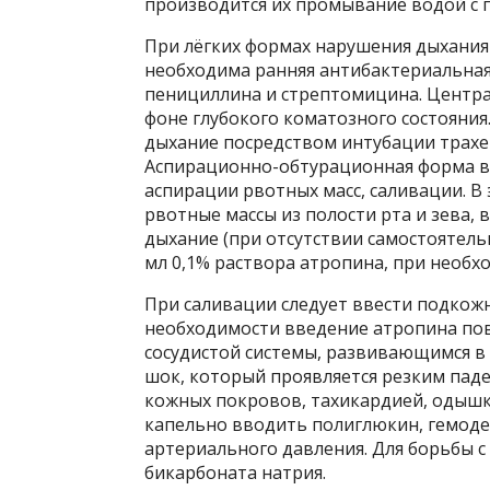
производится их промывание водой с 
При лёгких формах нарушения дыхания 
необходима ранняя антибактериальна
пенициллина и стрептомицина. Центра
фоне глубокого коматозного состояни
дыхание посредством интубации трахе
Аспирационно-обтурационная форма во
аспирации рвотных масс, саливации. В
рвотные массы из полости рта и зева,
дыхание (при отсутствии самостоятель
мл 0,1% раствора атропина, при необ
При саливации следует ввести подкожн
необходимости введение атропина по
сосудистой системы, развивающимся в 1
шок, который проявляется резким пад
кожных покровов, тахикардией, одышк
капельно вводить полиглюкин, гемоде
артериального давления. Для борьбы с
бикарбоната натрия.