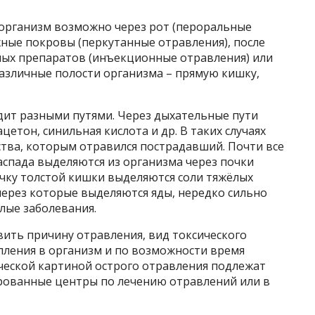
 организм возможно через рот (пероральные
ные покровы (перкутанные отравления), после
ных препаратов (инъекционные отравления) или
различные полости организма – прямую кишку,
дит разными путями. Через дыхательные пути
цетон, синильная кислота и др. В таких случаях
тва, которым отравился пострадавший. Почти все
аспада выделяются из организма через почки
очку толстой кишки выделяются соли тяжёлых
 через которые выделяются яды, нередко сильно
лые заболевания.
вить причину отравления, вид токсического
упления в организм и по возможности время
ической картиной острого отравления подлежат
рованные центры по лечению отравлений или в