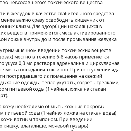
тво невсосавшегося токсического вещества.
и в желудок в качестве слабительного средства
е менее важно сразу освободить кишечник от
онных клизм. Для адсорбции находящихся в
их веществ применяется смесь активированного
овой ложке внутрь до и после промывания желудка.
внутримышечном введении токсических веществ
дозах) местно в течение 6-8 часов применяется
о укуса 0,3 мл раствора адреналина и циркулярная
е места попадания токсинов. При поступлении яда
сти пострадавшего из помещения на свежий
дыхание одежды, тепло укутать, согреть грелками,
ром питьевой соды (1 чайная ложка на стакан
рт).
на кожу необходимо обмыть кожные покровы
 питьевой соды (1 чайная ложка на стакан воды),
и кожи ватным тампоном. При введении
ю кишку, влагалище, мочевой пузырь)