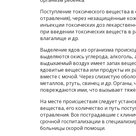
организм ребёнка.
Поступление токсического вещества в
отравления), через незащищённые кож
инъекции токсических доз лекарствен
при введении токсических веществ в 
влагалище и др.
Выделение ядов из организма происхо
выделяются окись углерода, алкоголь, а
выдыхаемый воздух имеет запах вещес
ядовитые вещества или продукты их р
вместе с мочой. Через слизистую обол
металлов, ртуть, свинец и др. Органы,
повреждаются ими, что вызывает тяжё
На месте происшествия следует устано
вещества, его количество и путь пост
отравления. Все пострадавшие с клин
срочной госпитализации в специализи
больницы скорой помощи.