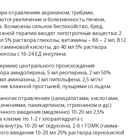
при отравлениях акрихином, грибами,
ются увеличение и болезненность печени,
. Возможны сильное беспокойство, бред,
ожной терапии вводят липотропные вещества: 2
л 5% раствора глюкозы, витамины – В6 – 2 мл, В12
лютаминовой кислоты, до 40 мл 5% раствора
люкозы с 16-24 ЕД инсулина.
термии) центрального происхождения
ора амидопирина, 5 мл реопирина, 2 мл 50%
мл аминазина, 2 мл пипольфена, 2,5 мг/кг
ние влажной простыней, пузырями со льдом.
многих отравлениях (салицилатами, кислотами,
нениями, пахикарпином, стрихнином и др.).
ного введения (медленно) 10-20 мл 2,5%
 клизме по 1-2 г хлоралгидрата с
нутрь 10-20 мг седуксена, 2-6 г ГОМК (гамма-
ого введения 10-20 мл 25% раствора сернокислой