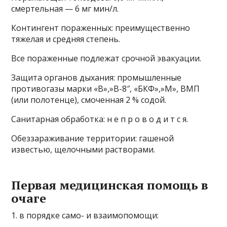
смертельная — 6 мг мин/л.
Контингент пораженных: преимущественно
тяжелая и средняя степень.
Все пораженные подлежат срочной эвакуации.
Защита органов дыхания: промышленные
противогазы марки «В»,»В-8″, «БКФ»,»М», ВМП
(или полотенце), смоченная 2 % содой.
Санитарная обработка: н е п р о в о д и т с я.
Обеззараживание территории: гашеной
известью, щелочными растворами.
Первая медицинская помощь в
очаге
1. в порядке само- и взаимопомощи: