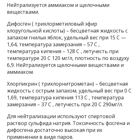
Нейтрализуется аммиаком и щелочными
веществами.
Дифосген ( трихлорметиловый эфир
хлоругольной кислоты) – бесцветная жидкость с
запахом гнилых яблок, удельный вес при 15 С —
1,64, температура замерзания – 57 С ,
температура кипения – 128 С , летучесть при
температуре 20 С 120 мг/л, плотность по воздуху
6,9. Нейтрализуется щелочными веществами и
аммиаком.
Хлорпикрин ( трихлорнитрометан) – бесцветная
жидкость с острым запахом, удельный вес при 0 С
1,69, температура кипения 113 С , температура
замерзания – 37 С , летучесть при 20 С 290мг/л.
Для нейтрализации используют спиртовой
раствор сульфида натрия. Токсичность фосгена и
дифосгена достаточно высокая при их
применении в виде паров.