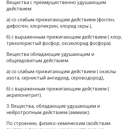
Вещества с преимущественно удушающим
действием:
а) со слабым прижигающим действием (фосген,
дифосген, хлорпикрин, хлорид серы ),
б) с выраженным прижигающим действием ( хлор,
треххлористый фосфор, оксихлорид фосфора).
Вещества обладающие удушающим и
общеядовитым действием:
а) со слабым прижигающим действием ( окислы
азота, сернистый ангидрид, сероводород),
б) с выраженным прижигающим действием (
акрилонитрит).
3. Вещества, обладающие удушающим и
нейротропным действием (аммиак).
По строению, физико-химическим свойствам