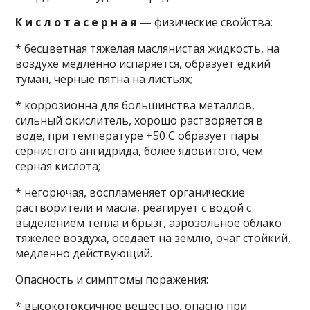
К и с л о т а с е р н а я —
физические свойства:
* бесцветная тяжелая маслянистая жидкость, на
воздухе медленно испаряется, образует едкий
туман, черные пятна на листьях;
* коррозионна для большинства металлов,
сильный окислитель, хорошо растворяется в
воде, при температуре +50 С образует пары
сернистого ангидрида, более ядовитого, чем
серная кислота;
* негорючая, воспламеняет органические
растворители и масла, реагирует с водой с
выделением тепла и брызг, аэрозольное облако
тяжелее воздуха, оседает на землю, очаг стойкий,
медленно действующий.
Опасность и симптомы поражения:
* высокотоксичное вещество, опасно при