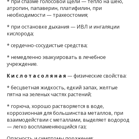
* при спазме голосовой щели — тепло на шею,
атропин, папаверин, платифилин, при
необходимости — трахеостомия;
* при остановке дыхания — ИВЛ и ингаляции
кислорода;
* сердечно-сосудистые средства;
* немедленно эвакуировать в лечебное
учреждение.
К и с л о т а с о л я н а я
— физические свойства:
* бесцветная жидкость, едкий запах, желтые
пятна на зеленых частях растений;
* горюча, хорошо растворяется в воде,
коррозионная для большинства металлов, при
взаимодействии с металлами, выделяет водород
— легко воспламеняющийся газ;
Опасность и симптомы поражения: