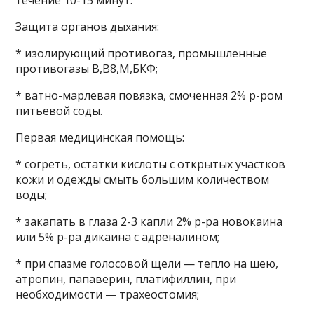
течение 10-15 минут.
Защита органов дыхания:
* изолирующий противогаз, промышленные
противогазы В,В8,М,БКФ;
* ватно-марлевая повязка, смоченная 2% р-ром
питьевой соды.
Первая медицинская помощь:
* согреть, остатки кислоты с открытых участков
кожи и одежды смыть большим количеством
воды;
* закапать в глаза 2-3 капли 2% р-ра новокаина
или 5% р-ра дикаина с адреналином;
* при спазме голосовой щели — тепло на шею,
атропин, папаверин, платифиллин, при
необходимости — трахеостомия;