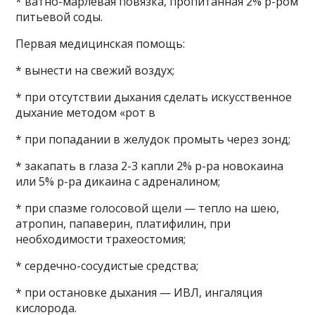
* ватно-марлевая повязка, пропитанная 2% р-ром
питьевой соды.
Первая медицинская помощь:
* вынести на свежий воздух;
* при отсутствии дыхания сделать искусственное
дыхание методом «рот в
* при попадании в желудок промыть через зонд;
* закапать в глаза 2-3 капли 2% р-ра новокаина
или 5% р-ра дикаина с адреналином;
* при спазме голосовой щели — тепло на шею,
атропин, папаверин, платифилин, при
необходимости трахеостомия;
* сердечно-сосудистые средства;
* при остановке дыхания — ИВЛ, ингаляция
кислорода.