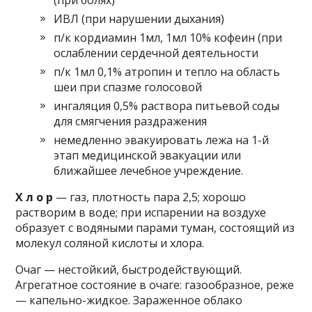
(при болях)
ИВЛ (при нарушении дыхания)
п/к кордиамин 1мл, 1мл 10% кофеин (при
ослаблении сердечной деятельности
п/к 1мл 0,1% атропин и тепло на область
шеи при спазме голосовой
ингаляция 0,5% раствора питьевой соды
для смягчения раздражения
немедленно эвакуировать лежа на 1-й
этап медицинской эвакуации или
ближайшее лечебное учреждение.
Х л о р
— газ, плотность пара 2,5; хорошо
растворим в воде; при испарении на воздухе
образует с водяными парами туман, состоящий из
молекул соляной кислоты и хлора.
Очаг — нестойкий, быстродействующий.
Агрегатное состояние в очаге: газообразное, реже
— капельно-жидкое. Зараженное облако