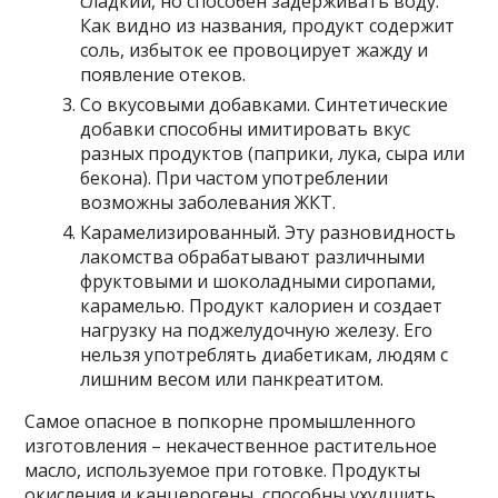
сладкий, но способен задерживать воду.
Как видно из названия, продукт содержит
соль, избыток ее провоцирует жажду и
появление отеков.
Со вкусовыми добавками. Синтетические
добавки способны имитировать вкус
разных продуктов (паприки, лука, сыра или
бекона). При частом употреблении
возможны заболевания ЖКТ.
Карамелизированный. Эту разновидность
лакомства обрабатывают различными
фруктовыми и шоколадными сиропами,
карамелью. Продукт калориен и создает
нагрузку на поджелудочную железу. Его
нельзя употреблять диабетикам, людям с
лишним весом или панкреатитом.
Самое опасное в попкорне промышленного
изготовления – некачественное растительное
масло, используемое при готовке. Продукты
окисления и канцерогены, способны ухудшить