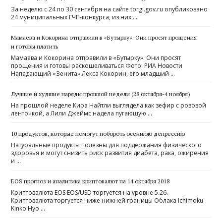
За неделю с 24 по 30 сентября на сайте torgi.gov.ru опубликовано
24 муниципальных ГЧП-конкурса, из них …
Мамаева и Кокорина отправили в «Бутырку». Они просят прощения
и готовы платить
Мамаева и Кокорина отправили в «Бутырку». Они просят
прощения и готовы раскошеливаться Фото: РИА Новости
Нападающий «Зенита» Лекса Кокорин, его младший …
Лучшие и худшие наряды прошлой недели (28 октября-4 ноября)
На прошлой неделе Кира Найтли выглядела как зефир с розовой
ленточкой, а Лили Джеймс надела пугающую …
10 продуктов, которые помогут побороть осеннюю депрессию
Натуральные продукты полезны для поддержания физического
здоровья и могут снизить риск развития диабета, рака, ожирения
и …
EOS прогноз и аналитика криптовалют на 14 октября 2018
Криптовалюта EOS EOS/USD торгуется на уровне 5.26.
Криптовалюта торгуется ниже нижней границы Облака Ichimoku
Kinko Hyo …