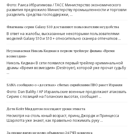
Фото: Раиса Ибрагимова / ТАСС Министерство экономического
развития предложило Министерству промышленности и торговли
разделить средства господдержки, …
Флагманы серии Galaxy S10 доставляют пользователям неудобства
В ответ на жалобы, высказанные некоторыми пользователями
моделей Galaxy S10 и S10 + относительно сканера отпечатков …
Неузнаваемая Николь Кидман в первом трейлере фильма «Время
возмездия»
Николь Кидман В сети появился первый трейлер криминальной
драмы «Время возмездия» (Destroyer), которой уже прочат судьбу
…
SANA сообщило о «десятках» сбитых сирийскими ПВО ракет Израиля
Фото: Dan Balilty / AP Израильские военные продолжают атаковать
Сирию с позиций на Голанских высотах, сообщает …
Дети Кейт Миддлтон посещают уроки этикета
Несмотря на столь юный возраст, принц Джордж и Принцесса
Шарлотта уже знают, как правильно пожимать руку …
За прошедшую неделю объявлено 24 ГЧП-конкурса