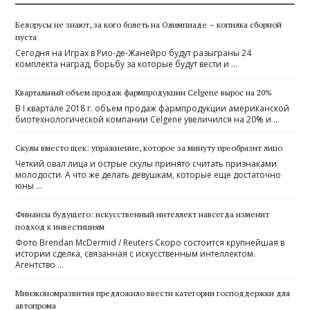
Белорусы не знают, за кого болеть на Олимпиаде – копилка сборной
пуста
Сегодня на Играх в Рио-де-Жанейро будут разыграны 24
комплекта наград, борьбу за которые будут вести и …
Квартальный объем продаж фармпродукции Celgene вырос на 20%
В I квартале 2018 г. объем продаж фармпродукции американской
биотехнологической компании Celgene увеличился на 20% и …
Скулы вместо щек: упражнение, которое за минуту преобразит лицо
Четкий овал лица и острые скулы принято считать признаками
молодости. А что же делать девушкам, которые еще достаточно
юны …
Финансы будущего: искусственный интеллект навсегда изменит
подход к инвестициям
Фото Brendan McDermid / Reuters Скоро состоится крупнейшая в
истории сделка, связанная с искусственным интеллектом.
Агентство …
Минэкономразвития предложило ввести категории господдержки для
автопрома