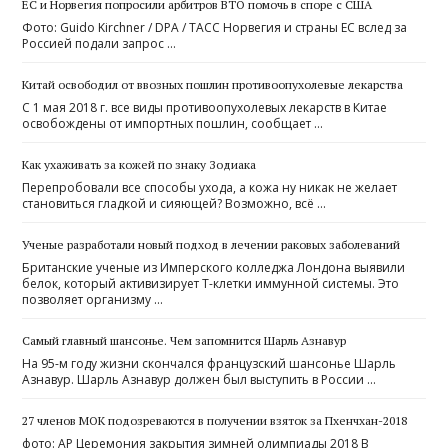
ЕС и Норвегия попросили арбитров ВТО помочь в споре с США
Фото: Guido Kirchner / DPA / ТАСС Норвегия и страны ЕС вслед за
Россией подали запрос …
Китай освободил от ввозных пошлин противоопухолевые лекарства
С 1 мая 2018 г. все виды противоопухолевых лекарств в Китае
освобождены от импортных пошлин, сообщает …
Как ухаживать за кожей по знаку Зодиака
Перепробовали все способы ухода, а кожа ну никак не желает
становиться гладкой и сияющей? Возможно, всё …
Ученые разработали новый подход в лечении раковых заболеваний
Британские ученые из Имперского колледжа Лондона выявили
белок, который активизирует Т-клетки иммунной системы. Это
позволяет организму …
Самый главный шансонье. Чем запомнится Шарль Азнавур
На 95-м году жизни скончался французский шансонье Шарль
Азнавур. Шарль Азнавур должен был выступить в России …
27 членов МОК подозреваются в получении взяток за Пхенчхан-2018
фото: AP Церемония закрытия зимней олимпиады 2018 В