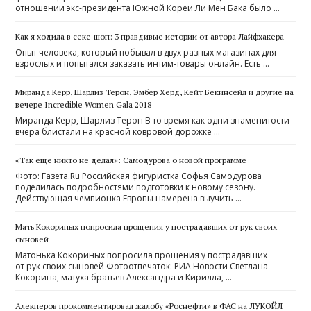
отношении экс-президента Южной Кореи Ли Мен Бака было …
Как я ходила в секс-шоп: 3 правдивые истории от автора Лайфхакера
Опыт человека, который побывал в двух разных магазинах для
взрослых и попытался заказать интим-товары онлайн. Есть …
Миранда Керр, Шарлиз Терон, Эмбер Херд, Кейт Бекинсейл и другие на
вечере Incredible Women Gala 2018
Миранда Керр, Шарлиз Терон В то время как одни знаменитости
вчера блистали на красной ковровой дорожке …
«Так еще никто не делал»: Самодурова о новой программе
Фото: Газета.Ru Российская фигуристка Софья Самодурова
поделилась подробностями подготовки к новому сезону.
Действующая чемпионка Европы намерена выучить …
Мать Кокориных попросила прощения у пострадавших от рук своих
сыновей
Матонька Кокориных попросила прощения у пострадавших
от рук своих сыновей Фотоотпечаток: РИА Новости Светлана
Кокорина, матуха братьев Александра и Кирилла, …
Алекперов прокомментировал жалобу «Роснефти» в ФАС на ЛУКОЙЛ