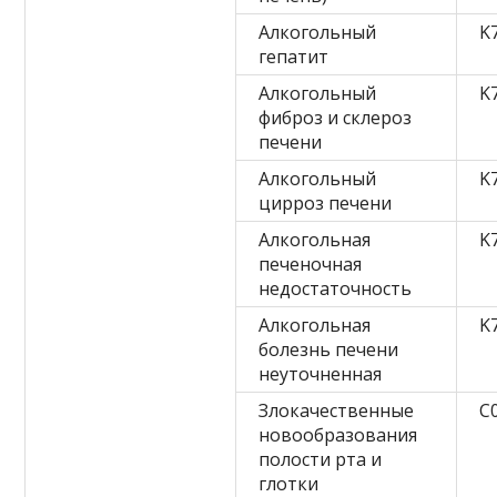
Алкогольный
K
гепатит
Алкогольный
K
фиброз и склероз
печени
Алкогольный
K
цирроз печени
Алкогольная
K
печеночная
недостаточность
Алкогольная
K
болезнь печени
неуточненная
Злокачественные
C
новообразования
полости рта и
глотки