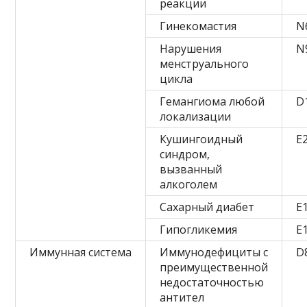
реакции
Гинекомастия
N
Нарушения
N
менструального
цикла
Гемангиома любой
D
локализации
Кушингоидный
E
синдром,
вызванный
алкоголем
Сахарный диабет
E1
Гипогликемия
E
Иммунная система
Иммунодефициты с
D
преимущественной
недостаточностью
антител