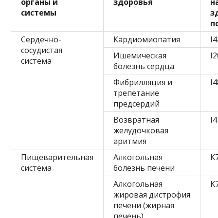
органы и
здоровья
н
системы
з
п
Сердечно-
Кардиомиопатия
I4
сосудистая
Ишемическая
I
система
болезнь сердца
Фибрилляция и
I4
трепетание
предсердий
Возвратная
I4
желудочковая
аритмия
Пищеварительная
Алкогольная
K
система
болезнь печени
Алкогольная
K
жировая дистрофия
печени (жирная
печень)