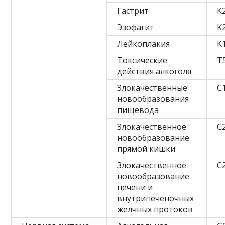
Гастрит
K
Эзофагит
K
Лейкоплакия
K
Токсические
T
действия алкоголя
Злокачественные
C
новообразования
пищевода
Злокачественное
C
новообразование
прямой кишки
Злокачественное
C
новообразование
печени и
внутрипеченочных
желчных протоков