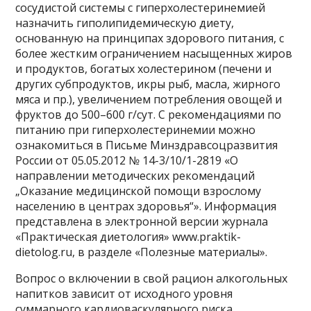
сосудистой системы с гиперхолестеринемией
назначить гиполипидемическую диету,
основанную на принципах здорового питания, с
более жестким ограничением насыщенных жиров
и продуктов, богатых холестерином (печени и
других субпродуктов, икры рыб, масла, жирного
мяса и пр.), увеличением потребления овощей и
фруктов до 500–600 г/сут. С рекомендациями по
питанию при гиперхолестеринемии можно
ознакомиться в Письме Минздравсоцразвития
России от 05.05.2012 № 14-3/10/1-2819 «О
направлении методических рекомендаций
„Оказание медицинской помощи взрослому
населению в центрах здоровья“». Информация
представлена в электронной версии журнала
«Практическая диетология» www.praktik-
dietolog.ru, в разделе «Полезные материалы».
Вопрос о включении в свой рацион алкогольных
напитков зависит от исходного уровня
суммарного кардиоваскулярного риска.