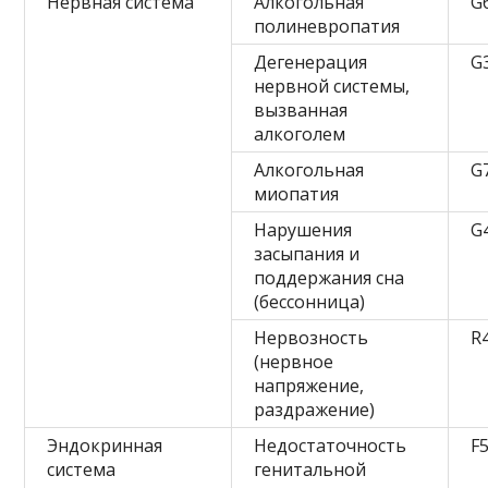
Нервная система
Алкогольная
G
полиневропатия
Дегенерация
G
нервной системы,
вызванная
алкоголем
Алкогольная
G
миопатия
Нарушения
G
засыпания и
поддержания сна
(бессонница)
Нервозность
R
(нервное
напряжение,
раздражение)
Эндокринная
Недостаточность
F5
система
генитальной