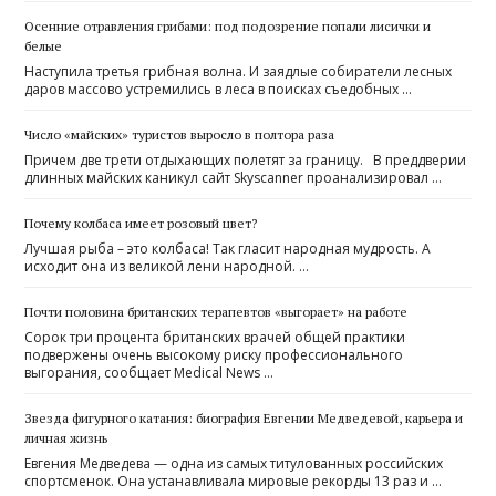
Осенние отравления грибами: под подозрение попали лисички и
белые
Наступила третья грибная волна. И заядлые собиратели лесных
даров массово устремились в леса в поисках съедобных …
Число «майских» туристов выросло в полтора раза
Причем две трети отдыхающих полетят за границу. В преддверии
длинных майских каникул сайт Skyscanner проанализировал …
Почему колбаса имеет розовый цвет?
Лучшая рыба – это колбаса! Так гласит народная мудрость. А
исходит она из великой лени народной. …
Почти половина британских терапевтов «выгорает» на работе
Сорок три процента британских врачей общей практики
подвержены очень высокому риску профессионального
выгорания, сообщает Medical News …
Звезда фигурного катания: биография Евгении Медведевой, карьера и
личная жизнь
Евгения Медведева — одна из самых титулованных российских
спортсменок. Она устанавливала мировые рекорды 13 раз и …