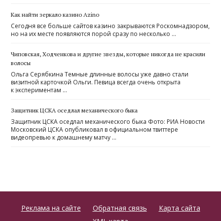
Как найти зеркало казино Azino
Сегодня все больше сайтов казино закрываются Роскомнадзором,
но на их месте появляются порой сразу по несколько …
Чиповская, Ходченкова и другие звезды, которые никогда не красили
волосы
Ольга Серябкина Темные длинные волосы уже давно стали
визитной карточкой Ольги. Певица всегда очень открыта
к экспериментам …
Защитник ЦСКА оседлал механического быка
Защитник ЦСКА оседлал механического быка Фото: РИА Новости
Московский ЦСКА опубликовал в официальном твиттере
видеопревью к домашнему матчу …
Реклама на сайте
Обратная связь
Карта сайта