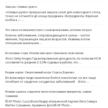
Закуска «Оливье-рулет»
«Оливье-рулет» прекрасная закуска-салат для новогоднего стола,
точно не останется до конца праздника. Ингредиенты: Вареная
колбаса — …
Что такое везикулопустулез у новорожденных, лечение недуга
Кожное заболевание, сопровождающееся сыпью – частое
явление, поражающее лиц всех возрастов. Уязвимы в этом
отношении маленькие …
Бесценные годы. Почему выгодно страховать свою жизнь
Фото Getty Images Гарантированная доходность по полисам НСЖ
составляет в среднем 2-3,5% годовых в рублях, что …
Разрыв аорты: Смертельный недуг Сергея Доренко
Во всем мире люди панически боятся онкологии, но все чаще
погибают от сердечно-сосудистых заболеваний Фото: …
Италии удалось сократить число нелегальных мигрантов, заявил
Сальвини
© AP Photo / Luca BrunoЛидер итальянской партии Лига Севера
Маттео Сальвини. Архивное фото© AP Photo …