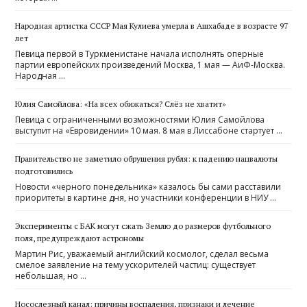
Народная артистка СССР Мая Кулиева умерла в Ашхабаде в возрасте 97
лет
Певица первой в Туркменистане начала исполнять оперные
партии европейских произведений Моcква, 1 мая — АиФ-Москва.
Народная …
Юлия Самойлова: «На всех обижаться? Слёз не хватит»
Певица с ограниченными возможностями Юлия Самойлова
выступит на «Евровидении» 10 мая. 8 мая в Лиссабоне стартует …
Правительство не заметило обрушения рубля: к падению нацвалюты
подготовились
Новости «черного понедельника» казалось бы сами расставили
приоритеты в картине дня, но участники конференции в НИУ …
Эксперименты с БАК могут сжать Землю до размеров футбольного
поля, предупреждают астрономы
Мартин Рис, уважаемый английский космолог, сделал весьма
смелое заявление на тему ускорителей частиц: существует
небольшая, но …
Носослезный канал: причины воспаления, признаки и лечение