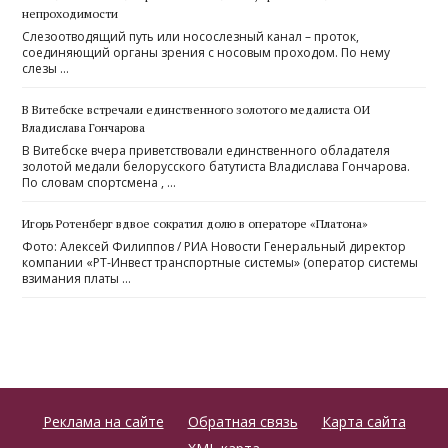
непроходимости
Слезоотводящий путь или носослезный канал – проток,
соединяющий органы зрения с носовым проходом. По нему
слезы …
В Витебске встречали единственного золотого медалиста ОИ
Владислава Гончарова
В Витебске вчера приветствовали единственного обладателя
золотой медали белорусского батутиста Владислава Гончарова.
По словам спортсмена , …
Игорь Ротенберг вдвое сократил долю в операторе «Платона»
Фото: Алексей Филиппов / РИА Новости Генеральный директор
компании «РТ-Инвест транспортные системы» (оператор системы
взимания платы …
Реклама на сайте
Обратная связь
Карта сайта