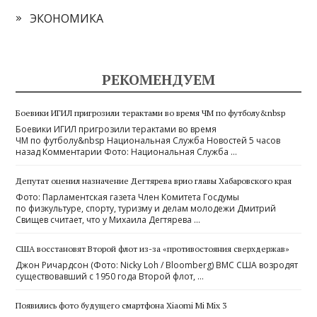
ЭКОНОМИКА
РЕКОМЕНДУЕМ
Боевики ИГИЛ пригрозили терактами во время ЧМ по футболу&nbsp
Боевики ИГИЛ пригрозили терактами во время
ЧМ по футболу&nbsp Национальная Служба Новостей 5 часов
назад Комментарии Фото: Национальная Служба …
Депутат оценил назначение Дегтярева врио главы Хабаровского края
Фото: Парламентская газета Член Комитета Госдумы
по физкультуре, спорту, туризму и делам молодежи Дмитрий
Свищев считает, что у Михаила Дегтярева …
США восстановят Второй флот из-за «противостояния сверхдержав»
Джон Ричардсон (Фото: Nicky Loh / Bloomberg) ВМС США возродят
существовавший с 1950 года Второй флот, …
Появились фото будущего смартфона Xiaomi Mi Mix 3