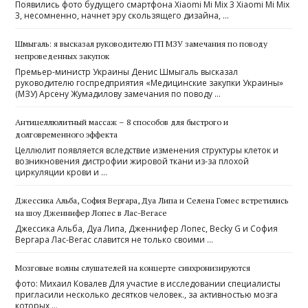
Появились фото будущего смартфона Xiaomi Mi Mix 3 Xiaomi Mi Mix
3, несомненно, начнет эру скользящего дизайна, …
Шмыгаль: я высказал руководителю ГП МЗУ замечания по поводу
непроведенных закупок
Премьер-министр Украины Денис Шмыгаль высказал
руководителю госпредприятия «Медицинские закупки Украины»
(МЗУ) Арсену Жумадилову замечания по поводу …
Антицеллюлитный массаж – 8 способов для быстрого и
долговременного эффекта
Целлюлит появляется вследствие изменения структуры клеток и
возникновения дистрофии жировой ткани из-за плохой
циркуляции крови и …
Джессика Альба, София Вергара, Дуа Липа и Селена Гомес встретились
на шоу Дженнифер Лопес в Лас-Вегасе
Джессика Альба, Дуа Липа, Дженнифер Лопес, Becky G и София
Вергара Лас-Вегас славится не только своими …
Мозговые волны слушателей на концерте синхронизируются
фото: Михаил Ковалев Для участие в исследовании специалисты
пригласили несколько десятков человек., за активностью мозга
которых …