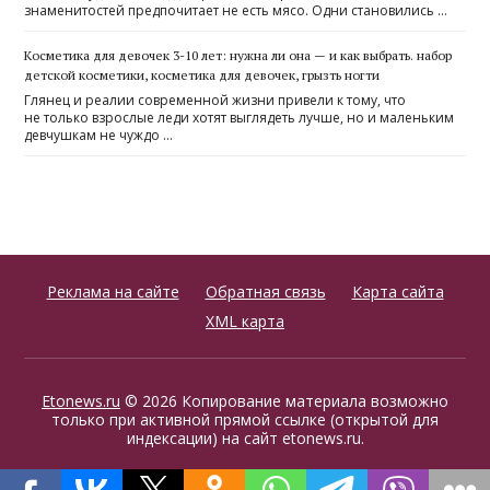
знаменитостей предпочитает не есть мясо. Одни становились …
Косметика для девочек 3-10 лет: нужна ли она — и как выбрать. набор
детской косметики, косметика для девочек, грызть ногти
Глянец и реалии современной жизни привели к тому, что
не только взрослые леди хотят выглядеть лучше, но и маленьким
девчушкам не чуждо …
Реклама на сайте
Обратная связь
Карта сайта
XML карта
Etonews.ru
© 2026 Копирование материала возможно
только при активной прямой ссылке (открытой для
индексации) на сайт etonews.ru.