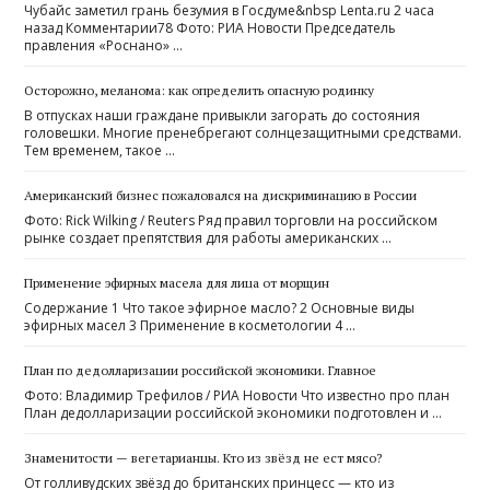
Чубайс заметил грань безумия в Госдуме&nbsp Lenta.ru 2 часа
назад Комментарии78 Фото: РИА Новости Председатель
правления «Роснано» …
Осторожно, меланома: как определить опасную родинку
В отпусках наши граждане привыкли загорать до состояния
головешки. Многие пренебрегают солнцезащитными средствами.
Тем временем, такое …
Американский бизнес пожаловался на дискриминацию в России
Фото: Rick Wilking / Reuters Ряд правил торговли на российском
рынке создает препятствия для работы американских …
Применение эфирных масела для лица от морщин
Содержание 1 Что такое эфирное масло? 2 Основные виды
эфирных масел 3 Применение в косметологии 4 …
План по дедолларизации российской экономики. Главное
Фото: Владимир Трефилов / РИА Новости Что известно про план ​
План дедолларизации российской экономики подготовлен и …
Знаменитости — вегетарианцы. Кто из звёзд не ест мясо?
От голливудских звёзд до британских принцесс — кто из