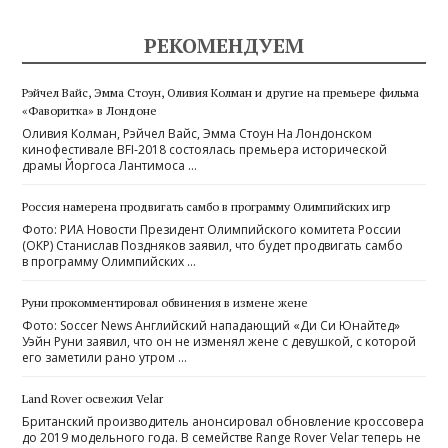
РЕКОМЕНДУЕМ
Рэйчел Вайс, Эмма Стоун, Оливия Колман и другие на премьере фильма
«Фаворитка» в Лондоне
Оливия Колман, Рэйчел Вайс, Эмма Стоун На Лондонском
кинофестивале BFI-2018 состоялась премьера исторической
драмы Йоргоса Лантимоса …
Россия намерена продвигать самбо в программу Олимпийских игр
Фото: РИА Новости Президент Олимпийского комитета России
(ОКР) Станислав Поздняков заявил, что будет продвигать самбо
в программу Олимпийских …
Руни прокомментировал обвинения в измене жене
Фото: Soccer News Английский нападающий «Ди Си Юнайтед»
Уэйн Руни заявил, что он не изменял жене с девушкой, с которой
его заметили рано утром …
Land Rover освежил Velar
Британский производитель анонсировал обновление кроссовера
до 2019 модельного года. В семействе Range Rover Velar теперь не