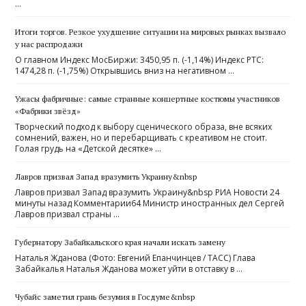
…
Итоги торгов. Резкое ухудшение ситуации на мировых рынках вызвало
у нас распродажи
О главном Индекс МосБиржи: 3450,95 п. (-1,14%) Индекс РТС:
1474,28 п. (-1,75%) Открывшись вниз на негативном …
Ужасы фабричные: самые странные концертные костюмы участников
«Фабрики звёзд»
Творческий подход к выбору сценического образа, вне всяких
сомнений, важен, но и перебарщивать с креативом не стоит.
Голая грудь на «Детской десятке» …
Лавров призвал Запад вразумить Украину&nbsp
Лавров призвал Запад вразумить Украину&nbsp РИА Новости 24
минуты назад Комментарии64 Министр иностранных дел Сергей
Лавров призвал страны …
Губернатору Забайкальского края начали искать замену
Наталья Жданова (Фото: Евгений Епанчинцев / ТАСС) Глава
Забайкалья Наталья Жданова может уйти в отставку в …
Чубайс заметил грань безумия в Госдуме&nbsp