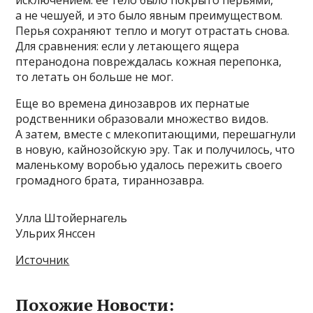
исключением: ее тело было покрыто перьями,
а не чешуей, и это было явным преимуществом.
Перья сохраняют тепло и могут отрастать снова.
Для сравнения: если у летающего ящера
птеранодона повреждалась кожная перепонка,
то летать он больше не мог.
Еще во времена динозавров их пернатые
родственники образовали множество видов.
А затем, вместе с млекопитающими, перешагнули
в новую, кайнозойскую эру. Так и получилось, что
маленькому воробью удалось пережить своего
громадного брата, тираннозавра.
Улла Штойернагель
Ульрих Янссен
Источник
Похожие Новости: