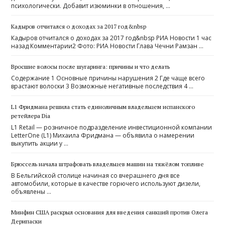
психологически. Добавит изюминки в отношения, …
Кадыров отчитался о доходах за 2017 год&nbsp
Кадыров отчитался о доходах за 2017 год&nbsp РИА Новости 1 час
назад Комментарии2 Фото: РИА Новости Глава Чечни Рамзан …
Вросшие волосы после шугаринга: причины и что делать
Содержание 1 Основные причины нарушения 2 Где чаще всего
врастают волоски 3 Возможные негативные последствия 4 …
L1 Фридмана решила стать единоличным владельцем испанского
ретейлера Dia
L1 Retail — розничное подразделение инвестиционной компании
LetterOne (L1) Михаила Фридмана — объявила о намерении
выкупить акции у …
Брюссель начала штрафовать владельцев машин на тяжёлом топливе
В Бельгийской столице начиная со вчерашнего дня все
автомобили, которые в качестве горючего используют дизели,
объявлены …
Минфин США раскрыл основания для введения санкций против Олега
Дерипаски