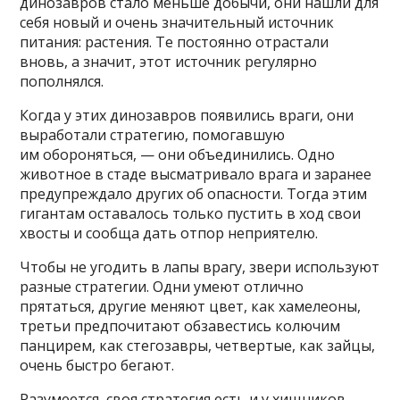
динозавров стало меньше добычи, они нашли для
себя новый и очень значительный источник
питания: растения. Те постоянно отрастали
вновь, а значит, этот источник регулярно
пополнялся.
Когда у этих динозавров появились враги, они
выработали стратегию, помогавшую
им обороняться, — они объединились. Одно
животное в стаде высматривало врага и заранее
предупреждало других об опасности. Тогда этим
гигантам оставалось только пустить в ход свои
хвосты и сообща дать отпор неприятелю.
Чтобы не угодить в лапы врагу, звери используют
разные стратегии. Одни умеют отлично
прятаться, другие меняют цвет, как хамелеоны,
третьи предпочитают обзавестись колючим
панцирем, как стегозавры, четвертые, как зайцы,
очень быстро бегают.
Разумеется, своя стратегия есть и у хищников.