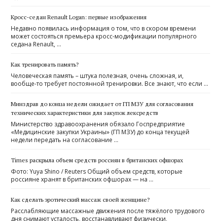
Кросс-седан Renault Logan: первые изображения
Недавно появилась информация о том, что в скором времени
может состояться премьера кросс-модификации популярного
седана Renault, …
Как тренировать память?
Человеческая память – штука полезная, очень сложная, и,
вообще-то требует постоянной тренировки. Все знают, что если …
Минздрав до конца недели ожидает от ГП МЗУ для согласования
технических характеристики для закупок лексредств
Министерство здравоохранения обязало Госпредприятие
«Медицинские закупки Украины» (ГП МЗУ) до конца текущей
недели передать на согласование …
Times раскрыла объем средств россиян в британских офшорах
Фото: Yuya Shino / Reuters Общий объем средств, которые
россияне хранят в британских офшорах — на …
​Как сделать эротический массаж своей женщине?
Расслабляющие массажные движения после тяжёлого трудового
дня снимают усталость, восстанавливают физически,