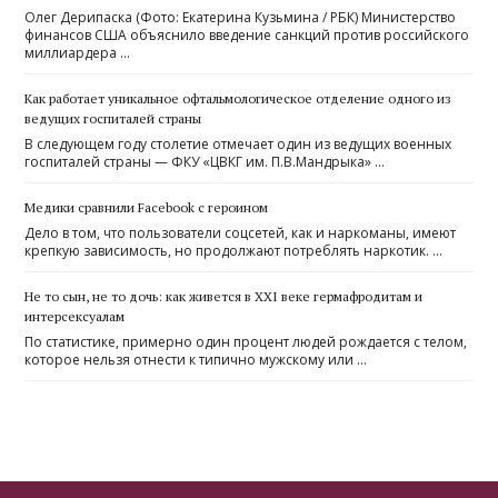
Олег Дерипаска (Фото: Екатерина Кузьмина / РБК) Министерство
финансов США объяснило введение санкций против российского
миллиардера …
Как работает уникальное офтальмологическое отделение одного из
ведущих госпиталей страны
В следующем году столетие отмечает один из ведущих военных
госпиталей страны — ФКУ «ЦВКГ им. П.В.Мандрыка» …
Медики сравнили Facebook с героином
Дело в том, что пользователи соцсетей, как и наркоманы, имеют
крепкую зависимость, но продолжают потреблять наркотик. …
Не то сын, не то дочь: как живется в XXI веке гермафродитам и
интерсексуалам
По статистике, примерно один процент людей рождается с телом,
которое нельзя отнести к типично мужскому или …