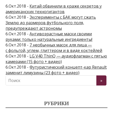
6.Окт.2018 -
Китай обвинили в краже секретов у
американских техногигантов
6.Окт.2018 -
Эксперименты с БАК могут сжать
Землю до размеров футбольного поля,
предупреждают астрономы
6.Окт.2018 -
Антивозрастные маски своими
руками: только натуральные ингредиенты!
6.Окт.2018 -
7 необычных масок для лица —
с фольгой, углем, глиттером и в виде коктейлей
6.Окт.2018 -
LG V40 ThinQ — аудиофлагман с пятью
камерами (15 фото + видео)
6.Окт.2018 -
Футуристический концепт-кар Renault
заменит лимузины (23 фото + видео)
РУБРИКИ