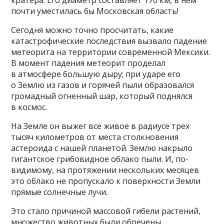
кратера. Его диаметр составляет 170 км, в нем
почти уместилась бы Московская область!
Сегодня можно точно просчитать, какие
катастрофические последствия вызвало падение
метеорита на территории современной Мексики.
В момент падения метеорит проделал
в атмосфере большую дыру; при ударе его
о Землю из газов и горячей пыли образовался
громадный огненный шар, который поднялся
в космос.
На Земле он выжег все живое в радиусе трех
тысяч километров от места столкновения
астероида с нашей планетой. Землю накрыло
гигантское грибовидное облако пыли. И, по-
видимому, на протяжении нескольких месяцев
это облако не пропускало к поверхности Земли
прямые солнечные лучи.
Это стало причиной массовой гибели растений,
множество животных были обречены