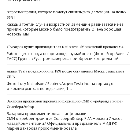
8 простых правил, которые помогут снизить риск деменции. На целых
35%!
Каждый третий случай возрастной деменции развивается из-за
причин, которые можно было предотвратить Очень хорошая
новость: мы …
«Русагро» купит производителя майонеза «Московский провансаль»
Работа цеха завода по производству майонеза (Фото: Егор Алеев /
ТАСС) Группа «Русагро» намерена приобрести контрольный …
Акции Tesla подскочили на 18% после соглашения Маска с властями
США
Фото: Lucy Nicholson / Reuters Акции Tesla Inc. на торгах до
открытия рынка в понедельник, 1 …
Захарова прокомментировала информацию СМИ о «ребрендеринге»
Солсбери&nbsp
Захарова прокомментировала информацию
СМИ о «ребрендеринге» Солсбери&nbsp РИА Новости 7 часов
назад Комментарии7 Официальный представитель МИД РФ
Мария Захарова прокомментировала …