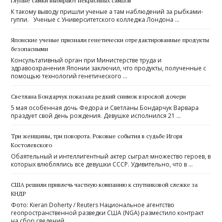
Глупые самки выбирают некрасивых самцов
К такому выводу пришли ученые а там наблюдений за рыбками-
гуппи. Ученые с Университетского колледжа Лондона …
Японские ученые признали генетически отредактированные продукты
безопасными
Консультативный орган при Министерстве труда и
здравоохранения Японии заключил, что продукты, полученные с
помощью технологий генетического …
Светлана Бондарчук показала редкий снимок взрослой дочери
5 мая особенная дочь Федора и Светланы Бондарчук Варвара
праздует свой день рождения. Девушке исполнился 21 …
Три женщины, три поворота. Роковые события в судьбе Игоря
Костолевского
Обаятельный и интеллигентный актер сыграл множество героев, в
которых влюблялись все девушки СССР. Удивительно, что в …
США решили привлечь частную компанию к спутниковой слежке за
КНДР
Фото: Kieran Doherty / Reuters Национальное агентство
геопространственной разведки США (NGA) разместило контракт
на сбор сведений …