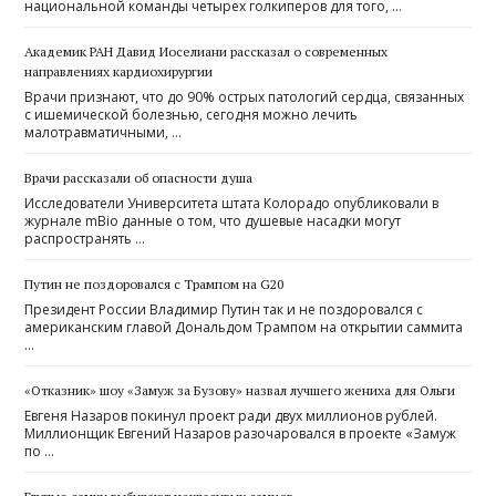
национальной команды четырех голкиперов для того, …
Академик РАН Давид Иоселиани рассказал о современных
направлениях кардиохирургии
Врачи признают, что до 90% острых патологий сердца, связанных
с ишемической болезнью, сегодня можно лечить
малотравматичными, …
Врачи рассказали об опасности душа
Исследователи Университета штата Колорадо опубликовали в
журнале mBio данные о том, что душевые насадки могут
распространять …
Путин не поздоровался с Трампом на G20
Президент России Владимир Путин так и не поздоровался с
американским главой Дональдом Трампом на открытии саммита
…
«Отказник» шоу «Замуж за Бузову» назвал лучшего жениха для Ольги
Евгеня Назаров покинул проект ради двух миллионов рублей.
Миллионщик Евгений Назаров разочаровался в проекте «Замуж
по …