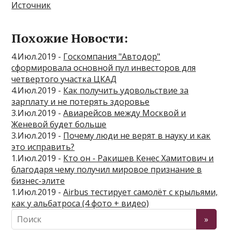
Источник
Похожие Новости:
4.Июл.2019 -
Госкомпания "Автодор"
сформировала основной пул инвесторов для
четвертого участка ЦКАД
4.Июл.2019 -
Как получить удовольствие за
зарплату и не потерять здоровье
3.Июл.2019 -
Авиарейсов между Москвой и
Женевой будет больше
3.Июл.2019 -
Почему люди не верят в науку и как
это исправить?
1.Июл.2019 -
Кто он - Ракишев Кенес Хамитович и
благодаря чему получил мировое признание в
бизнес-элите
1.Июл.2019 -
Airbus тестирует самолёт с крыльями,
как у альбатроса (4 фото + видео)