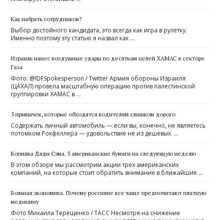
Как набрать сотрудников?
Выбор достойного кандидата, это всегда как игра в рулетку.
Именно поэтому эту статью я назвал как …
Израиль нанес воздушные удары по десяткам целей ХАМАС в секторе
Газа
Фото: @IDFSpokesperson / Twitter Армия обороны Израиля
(ЦАХАЛ) провела масштабную операцию против палестинской
группировки ХАМАС в …
5 привычек, которые обходятся водителям слишком дорого
Содержать личный автомобиль — если вы, конечно, не являетесь
потомком Рокфеллера — удовольствие не из дешевых. …
Копилка Дяди Сэма. 3 американские бумаги на следующую неделю
В этом обзоре мы рассмотрим акции трех американских
компаний, на которые стоит обратить внимание в ближайшие …
Больная экономика. Почему россияне все чаще предпочитают платную
медицину
Фото Михаила Терещенко / ТАСС Несмотря на снижение