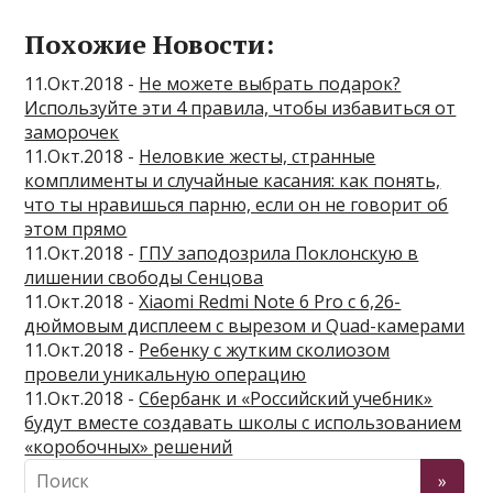
Похожие Новости:
11.Окт.2018 -
Не можете выбрать подарок?
Используйте эти 4 правила, чтобы избавиться от
заморочек
11.Окт.2018 -
Неловкие жесты, странные
комплименты и случайные касания: как понять,
что ты нравишься парню, если он не говорит об
этом прямо
11.Окт.2018 -
ГПУ заподозрила Поклонскую в
лишении свободы Сенцова
11.Окт.2018 -
Xiaomi Redmi Note 6 Pro с 6,26-
дюймовым дисплеем с вырезом и Quad-камерами
11.Окт.2018 -
Ребенку с жутким сколиозом
провели уникальную операцию
11.Окт.2018 -
Сбербанк и «Российский учебник»
будут вместе создавать школы с использованием
«коробочных» решений