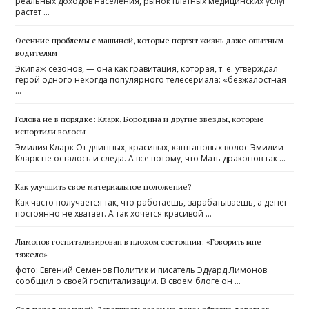
реальных доходов населения, рынок платных медицинских услуг
растет …
Осенние проблемы с машиной, которые портят жизнь даже опытным
водителям
Экипаж сезонов, — она как гравитация, которая, т. е. утверждал
герой одного некогда популярного телесериала: «безжалостная
…
Голова не в порядке: Кларк, Бородина и другие звезды, которые
испортили волосы
Эмилия Кларк От длинных, красивых, каштановых волос Эмилии
Кларк не осталось и следа. А все потому, что Мать драконов так …
Как улучшить свое материальное положение?
Как часто получается так, что работаешь, зарабатываешь, а денег
постоянно не хватает. А так хочется красивой …
Лимонов госпитализирован в плохом состоянии: «Говорить мне
тяжело»
фото: Евгений Семенов Политик и писатель Эдуард Лимонов
сообщил о своей госпитализации. В своем блоге он …