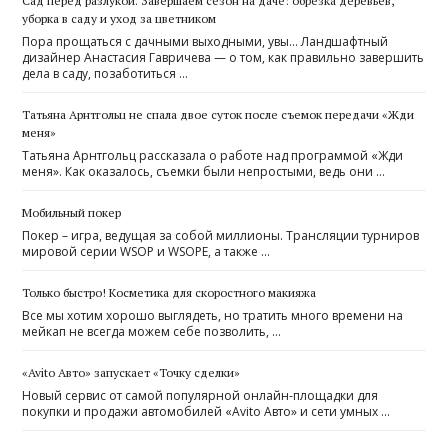
Cад перед разлукой. Завершаем сезон на даче: обрезка деревьев,
уборка в саду и уход за цветником
Пора прощаться с дачными выходными, увы… Ландшафтный
дизайнер Анастасия Гавричева — о том, как правильно завершить
дела в саду, позаботиться …
Татьяна Арнтгольц не спала двое суток после съемок передачи «Жди
меня»
Татьяна Арнтгольц рассказала о работе над программой «Жди
меня». Как оказалось, съемки были непростыми, ведь они …
Мобильный покер
Покер – игра, ведущая за собой миллионы. Трансляции турниров
мировой серии WSOP и WSOPE, а также …
Только быстро! Косметика для скоростного макияжа
Все мы хотим хорошо выглядеть, но тратить много времени на
мейкап не всегда можем себе позволить, …
«Avito Авто» запускает «Точку сделки»
Новый сервис от самой популярной онлайн-площадки для
покупки и продажи автомобилей «Avito Авто» и сети умных …