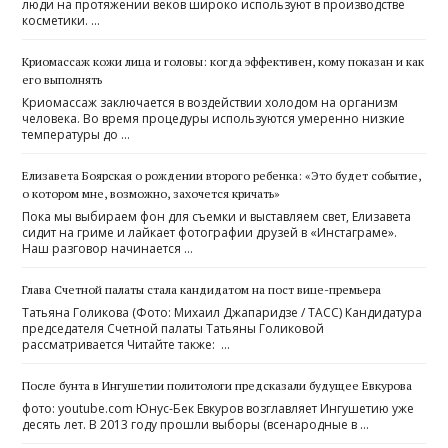
люди на протяжении веков широко используют в производстве
косметики. …
Криомассаж кожи лица и головы: когда эффективен, кому показан и как
его выполнять
Криомассаж заключается в воздействии холодом на организм
человека. Во время процедуры используются умеренно низкие
температуры до …
Елизавета Боярская о рождении второго ребенка: «Это будет событие,
о котором мне, возможно, захочется кричать»
Пока мы выбираем фон для съемки и выставляем свет, Елизавета
сидит на гриме и лайкает фотографии друзей в «Инстаграме».
Наш разговор начинается …
Глава Счетной палаты стала кандидатом на пост вице-премьера
Татьяна Голикова (Фото: Михаил Джапаридзе / ТАСС) Кандидатура
председателя Счетной палаты Татьяны Голиковой
рассматривается Читайте также: …
После бунта в Ингушетии политологи предсказали будущее Евкурова
фото: youtube.com Юнус-Бек Евкуров возглавляет Ингушетию уже
десять лет. В 2013 году прошли выборы (всенародные в …