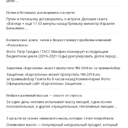
цели. …
Путин и Нетаньяху договорились о встрече
Путин и Нетаньяху договорились о встрече Деловая газета
«Взгляд» + ещё 11 53 минуты назад Премьер-министр Израиля
Биньямин …
Космические долги: зачем в бюджет впишут проблемы компаний
«Роскосмоса»
Фото: Петр Гридин / ТАСС Минфин планирует в следующем
бюджетном цикле (2019–2021 годы) урегулировать долги перед …
Защитник «Барселоны» может пропустить ЧМ-2018 из-за травмы&nbsp
Защитник «Барселоны» может пропустить ЧМ-2018 из-
за травмы&nbsp Газета.Ru 8 часов назад Комментарии Фото:
Официальный сайт «Барселоны» Защитник …
Нейроседативный массаж — спасет от стресса
За один день человек испытывает массу эмоций, одни из них
положительные, а другие отрицательные. Негативные эмоции …
5 средств на основе оливкового масла, которые стоит попробовать
Оливковое масло — популярный натуральный продукт, который