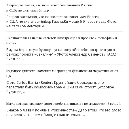
Лавров рассказал, что позволяет отношениям России
и США не скатиться&nbsp
Лавров рассказал, что позволяет отношениям России
и США не скатиться&nbsp Газета.Ru + ещё 6 9 часов назад Фото:
Reuters Комментарии …
Счетная палата нашла избыток иностранцев в проекте «Роснефти» и
Exxon
Вид на береговую буровую установку «Ястреб» построенную в
рамках проекта «Сахалин-1» (Фото: Александр Семенов / ТАСС)
Счетная …
Будущее финтеха: заменит ли брокеров финансовый маркетплейс от
ЦБ
Фото Carlos Barria / Reuters Крупнейшие брокеры давно
перестали быть комиссионерами. Они сами строят цифровое
будущее, …
Мать, которая уважает своего ребенка, никогда не делает эти 6 вещей
Знакомо ли вам понятие «токсичности»? Дело в том, что это слово
появилось в нашем обиходе сравнительно …