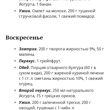
йогурта, 1 банан.
Ужин.
Омлет на молоке, 200 г тушеной
стручковой фасоли, 1 свежий помидор.
Воскресенье
Завтрак
.
200 г творога жирностью 9%, 50 г
малины.
Перекус
.
1 грейпфрут.
Обед
.
Порция отварного булгура (60 г в
сухом виде), 200 г жареной куриной печени
с 1 ст. л. сметаны жирностью 10%, 1 свежий
огурец.
Второй перекус
.
250 мл натурального
йогурта, 15 г грецких орехов.
Ужин
.
200 г запеченной трески, 200 г
овощей, тушеных с 1 чайн. л.