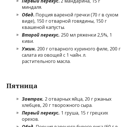
Первый перекус
.
2 мандарина, 15 г
миндаля.
Обед
.
Порция вареной гречки (70 г в сухом
виде), 150 г отварной говядины, 150 г
квашеной капусты.
Второй перекус.
250 мл ряженки 2,5%, 1
киви.
Ужин.
200 г отварного куриного филе, 200 г
салата из овощей с 1 чайн. л.
растительного масла.
Пятница
Завтрак.
2 отварных яйца, 20 г ржаных
хлебцев, 20 г творожного сыра.
Первый перекус.
1 груша, 15 г грецких
орехов.
Обед.
Порция вареного бурого риса (60 г в