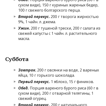
сухом виде), 150 г куриных жареных бедер,
100 г свежего болгарского перца.
Второй перекус
.
200 г творога жирностью
9%, 1 чайн. л. джема.
Ужин
.
200 г тушеной трески, 200 г салата из
свежей капусты с 1 чайн. л. растительного
масла.
Суббота
Завтрак
.
200 г овсянки на воде, 2 вареных
яйца, 10 г горького шоколада.
Первый перекус.
1 яблоко, 15 г фиников.
Обед.
Порция вареного бурого риса (60 г в
сухом виде), 200 г отварной телятины, 1
свежий огурец.
Второй перекус.
200 г натурального