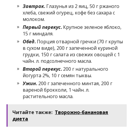
Завтрак
.
Глазунья из 2 яиц, 50 г ржаного
хлеба, свежий огурец, кофе без сахара с
молоком.
Первый перекус
.
Крупное зеленое яблоко,
15 г миндаля.
Обед
.
Порция отварной гречки (70 г крупы
в сухом виде), 200 г запеченной куриной
грудки, 150 г салата из свежих овощей с 1
чайн. л. подсолнечного масла.
Второй перекус
.
200 г натурального
йогурта 2%, 10 г семян тыквы.
Ужин
.
200 г запеченного минтая, 200 г
вареной брокколи, 1 чайн. л.
растительного масла.
Читайте также:
Творожно-банановая
диета