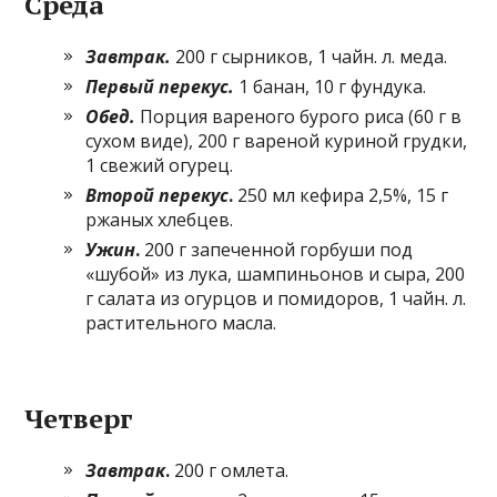
Среда
Завтрак.
200 г сырников, 1 чайн. л. меда.
Первый перекус.
1 банан, 10 г фундука.
Обед.
Порция вареного бурого риса (60 г в
сухом виде), 200 г вареной куриной грудки,
1 свежий огурец.
Второй перекус
.
250 мл кефира 2,5%, 15 г
ржаных хлебцев.
Ужин
.
200 г запеченной горбуши под
«шубой» из лука, шампиньонов и сыра, 200
г салата из огурцов и помидоров, 1 чайн. л.
растительного масла.
Четверг
Завтрак
.
200 г омлета.