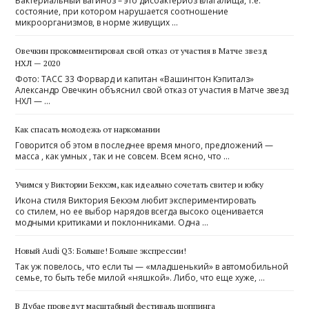
Бактериальный вагиноз – это дисбактериоз влагалища, т.е.
состояние, при котором нарушается соотношение
микроорганизмов, в норме живущих …
Овечкин прокомментировал свой отказ от участия в Матче звезд
НХЛ — 2020
Фото: ТАСС 33 Форвард и капитан «Вашингтон Кэпиталз»
Александр Овечкин объяснил свой отказ от участия в Матче звезд
НХЛ — …
Как спасать молодежь от наркомании
Говорится об этом в последнее время много, предложений —
масса , как умных , так и не совсем. Всем ясно, что …
Учимся у Виктории Бекхэм, как идеально сочетать свитер и юбку
Икона стиля Виктория Бекхэм любит экспериментировать
со стилем, но ее выбор нарядов всегда высоко оценивается
модными критиками и поклонниками. Одна …
Новый Audi Q3: Больше! Больше экспрессии!
Так уж повелось, что если ты — «младшенький» в автомобильной
семье, то быть тебе милой «няшкой». Либо, что еще хуже, …
В Дубае проведут масштабный фестиваль шоппинга