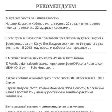
РЕКОМЕНДУЕМ
22 мудрых совета от Камиллы Кабельо
На днях Камилле Кабельо исполнилось 22 года, и в честь этого
певица поделилась 22 мудрыми советами …
После бунта в Ингушетии политологи предсказали будущее Евкурова
фото: youtube.com Юнус-Бек Евкуров возглавляет Ингушетию уже
десять лет. В 2013 году прошли выборы (всенародные в …
В Мексике почтили память жертв «Резни в Тлателолько»
© Fotolia / dan talsonМексика. Архивное фото© Fotolia / dan talson
МЕХИКО, 3 окт — РИА Новости. …
Лавров сообщил о начатых сразу после гибели Ил-20 поставках С-300 в
Сирию
Сергей Лавров (Фото: Роман Махмутов / РИА Новости) Москва уже
начала поставлять Дамаску российские зенитно-ракетные
комплексы …
Бактериальный вагиноз – симптомы, причины и лечение