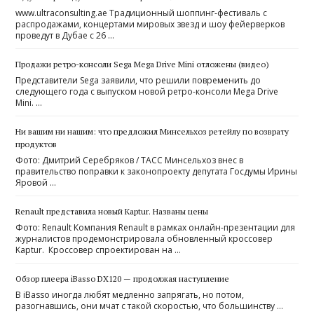
www.ultraconsulting.ae Традиционный шоппинг-фестиваль с
распродажами, концертами мировых звезд и шоу фейерверков
проведут в Дубае с 26 …
Продажи ретро-консоли Sega Mega Drive Mini отложены (видео)
Представители Sega заявили, что решили повременить до
следующего года с выпуском новой ретро-консоли Mega Drive
Mini. …
Ни вашим ни нашим: что предложил Минсельхоз ретейлу по возврату
продуктов
Фото: Дмитрий Серебряков / ТАСС Минсельхоз внес в
правительство поправки к законопроекту депутата Госдумы Ирины
Яровой …
Renault представила новый Kaptur. Названы цены
Фото: Renault Компания Renault в рамках онлайн-презентации для
журналистов продемонстрировала обновленный кроссовер
Kaptur. Кроссовер спроектирован на …
Обзор плеера iBasso DX120 — продолжая наступление
В iBasso иногда любят медленно запрягать, но потом,
разогнавшись, они мчат с такой скоростью, что большинству …