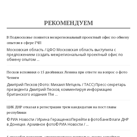
РЕКОМЕНДУЕМ
В Подмосковье появится межрегиональный проектный офис по обмену
опытом в сфере ГЧП
Московская область / ЦФО Московская область выступила с
предложением создать межрегиональный проектный офис по
обмену опытом …
Песков вспомнил о 15 двойниках Ленина при ответе на вопрос о фото
Чепиги
Дмитрий Песков (Фото: Михаил Метцель / ТАСС) Пресс-секретарь
президента Дмитрий Песков, комментируя информацию
британского издания The …
ЦИК ДНР отказал в регистрации трем кандидатам на пост главы
республики
© РИА Новости / Ирина ГеращенкоПерейти в фотобанкФлаги ДНР
в Донецке. Архивное фото© РИА Новости / …
6 способов пережить «эмоциональное похмелье» после семейных