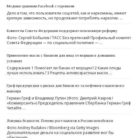
Медики сравнили Facebook с героином
Дело в том, что пользователи соцсетей, как и наркоманы, имеют
крепкую зависимость, но продолжают потреблять наркотик. …
Комитеты Совета Федерации поддержат пенсионную реформу
Фото: Сергей Бобылев / ТАСС Без претензий Профильный комитет
Совета Федерации — по социальной политике — …
Применение масок с бананом для лица от морщин в домашних
условиях
Содержание 1 Помогает ли банан от морщин? 2 Какие плоды
лучше использовать? 3 Рецепты антивозрастных масок …
Греф предупредил о рисках для банков из-за нефтяного налогового
маневра
Герман Греф и Владимир Путин (Фото: Дмитрий Азаров /
«Коммерсантъ») ​Председатель правления Сбербанка Герман Греф
Читайте …
Ловушка бедности. Почему рост налогов в России неизбежен
Фото Andrey Rudakov / Bloomberg via Getty Images
Дополнительные деньги на социальное развитие мог бы
обеспечить …