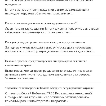
праздников
Многие из нас считают праздники одним из самых лучших
периодов года, ведь обычно мы проводим их …
Какие домашние растения опасны здоровья и жизни?
Люди – странные создания. Многие, идя на поводу у моды заводят
себе домашних питомцев, которые запросто …
Риск умереть у умеренно пьющих выше, чем у трезвенников
Западные ученые пришли к выводу, что же даже небольшие
порции алкоголя могут отрицательно повлиять на здоровье …
Названо простое средство простив синдрома раздраженного
кишечника — врачи
Выяснилось, что синдром раздраженного кишечника может
лечиться в том числе посредством задушевных разговоров.
Ученые считают, что …
Торговые сети попросили Козака обсудить регулирование отрасли
Отпечаток: Сергей Бобылев / ТАСС Перезагрузка отношений
Объединяющая крупнейших российских ретейлеров Блок
компаний розничной торговли направила …