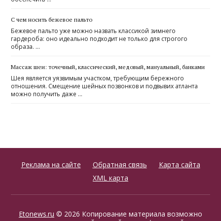
С чем носить бежевое пальто
Бежевое пальто уже можно назвать классикой зимнего
гардероба: оно идеально подходит не только для строгого
образа. …
Массаж шеи: точечный, классический, медовый, мануальный, банками
Шея является уязвимым участком, требующим бережного
отношения. Смещение шейных позвонков и подвывих атланта
можно получить даже …
Реклама на сайте
Обратная связь
Карта сайта
XML карта
Etonews.ru
© 2026 Копирование материала возможно