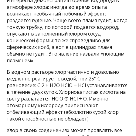
Интересна демонстрация горения водорода в
атмосфере хлора: иногда во время опыта
возникает необычный побочный эффект:
раздается гудение. Чаще всего пламя гудит, когда
тонкую трубку, по которой подается водород,
опускают в заполненный хлором сосуд
конической формы; то же справедливо для
сферических колб, а вот в цилиндрах пламя
обычно не гудит. Это явление назвали «поющим
пламенем».
В водном растворе хлор частично и довольно
медленно реагирует с водой; при 25° С
равновесие: Cl2 + H2O HClO + HCl устанавливается
в течение двух суток. Хлорноватистая кислота на
свету разлагается: HClO ® HCl + O. Именно
атомарному кислороду приписывают
отбеливающий эффект (абсолютно сухой хлор
такой способностью не обладает).
Хлор в своих соединениях может проявлять все