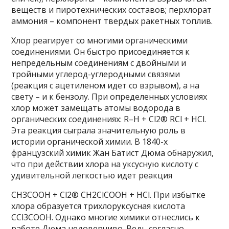
веществ и пиротехнических составов; перхлорат
аммония – компонент твердых ракетных топлив.
Хлор реагирует со многими органическими
соединениями. Он быстро присоединяется к
непредельным соединениям с двойными и
тройными углерод-углеродными связями
(реакция с ацетиленом идет со взрывом), а на
свету – и к бензолу. При определенных условиях
хлор может замещать атомы водорода в
органических соединениях: R–H + Cl2® RCl + HCl.
Эта реакция сыграла значительную роль в
истории органической химии. В 1840-х
французский химик Жан Батист Дюма обнаружил,
что при действии хлора на уксусную кислоту с
удивительной легкостью идет реакция
СН3СООН + Cl2® CH2ClCOOH + HCl. При избытке
хлора образуется трихлоруксусная кислота
ССl3СООН. Однако многие химики отнеслись к
работе Дюма недоверчиво. Ведь согласно