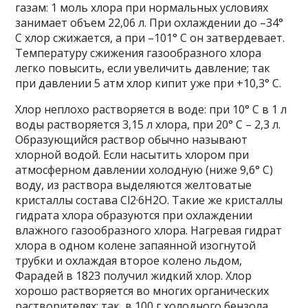
газам: 1 моль хлора при нормальных условиях
занимает объем 22,06 л. При охлаждении до –34°
С хлор сжижается, а при –101° С он затвердевает.
Температуру сжижения газообразного хлора
легко повысить, если увеличить давление; так
при давлении 5 атм хлор кипит уже при +10,3° С.
Хлор неплохо растворяется в воде: при 10° С в 1 л
воды растворяется 3,15 л хлора, при 20° С – 2,3 л.
Образующийся раствор обычно называют
хлорной водой. Если насытить хлором при
атмосферном давлении холодную (ниже 9,6° С)
воду, из раствора выделяются желтоватые
кристаллы состава Cl2·6H2O. Такие же кристаллы
гидрата хлора образуются при охлаждении
влажного газообразного хлора. Нагревая гидрат
хлора в одном колене запаянной изогнутой
трубки и охлаждая второе колено льдом,
Фарадей в 1823 получил жидкий хлор. Хлор
хорошо растворяется во многих органических
растворителях; так, в 100 г холодного бензола