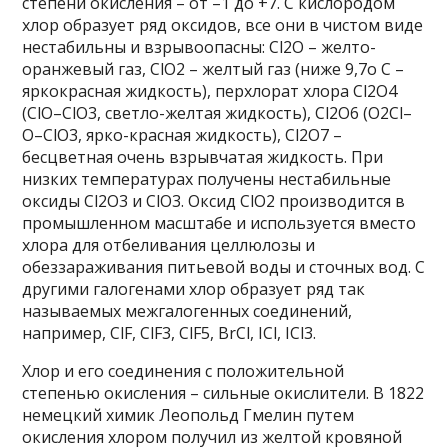
степени окисления – от –1 до +7. С кислородом
хлор образует ряд оксидов, все они в чистом виде
нестабильны и взрывоопасны: Cl2O – желто-
оранжевый газ, ClO2 – желтый газ (ниже 9,7о С –
яркокрасная жидкость), перхлорат хлора Cl2O4
(ClO–ClO3, светло-желтая жидкость), Cl2O6 (O2Cl–
O–ClO3, ярко-красная жидкость), Cl2O7 –
бесцветная очень взрывчатая жидкость. При
низких температурах получены нестабильные
оксиды Cl2O3 и ClO3. Оксид ClO2 производится в
промышленном масштабе и используется вместо
хлора для отбеливания целлюлозы и
обеззараживания питьевой воды и сточных вод. С
другими галогенами хлор образует ряд так
называемых межгалогенных соединений,
например, ClF, ClF3, ClF5, BrCl, ICl, ICl3.
Хлор и его соединения с положительной
степенью окисления – сильные окислители. В 1822
немецкий химик Леопольд Гмелин путем
окисления хлором получил из желтой кровяной