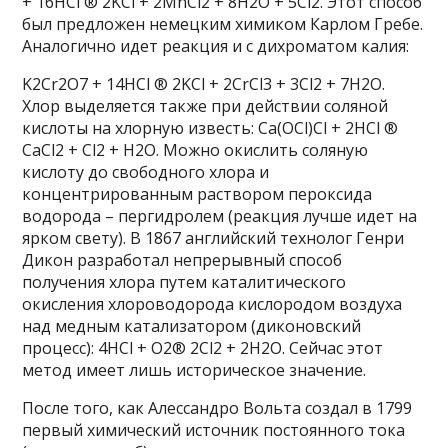
+ 16HCl ® 2KCl + 2MnCl2 + 8H2O + 5Cl2. Этот способ
был предложен немецким химиком Карлом Гребе.
Аналогично идет реакция и с дихроматом калия:
K2Cr2O7 + 14HCl ® 2KCl + 2CrCl3 + 3Cl2 + 7H2O.
Хлор выделяется также при действии соляной
кислоты на хлорную известь: Ca(OCl)Cl + 2HCl ®
CaCl2 + Cl2 + H2O. Можно окислить соляную
кислоту до свободного хлора и
концентрированным раствором пероксида
водорода – пергидролем (реакция лучше идет на
ярком свету). В 1867 английский технолог Генри
Дикон разработал непрерывный способ
получения хлора путем каталитического
окисления хлороводорода кислородом воздуха
над медным катализатором (диконовский
процесс): 4HCl + O2® 2Cl2 + 2H2O. Сейчас этот
метод имеет лишь историческое значение.
После того, как Алессандро Вольта создал в 1799
первый химический источник постоянного тока