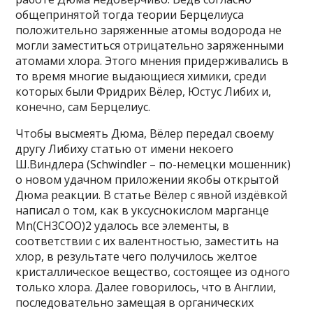
общепринятой тогда теории Берцелиуса
положительно заряженные атомы водорода не
могли заместиться отрицательно заряженными
атомами хлора. Этого мнения придерживались в
то время многие выдающиеся химики, среди
которых были Фридрих Вёлер, Юстус Либих и,
конечно, сам Берцелиус.
Чтобы высмеять Дюма, Вёлер передал своему
другу Либиху статью от имени некоего
Ш.Виндлера (Schwindler – по-немецки мошенник)
о новом удачном приложении якобы открытой
Дюма реакции. В статье Вёлер с явной издёвкой
написал о том, как в уксуснокислом марганце
Mn(CH3COO)2 удалось все элементы, в
соответствии с их валентностью, заместить на
хлор, в результате чего получилось желтое
кристаллическое вещество, состоящее из одного
только хлора. Далее говорилось, что в Англии,
последовательно замещая в органических