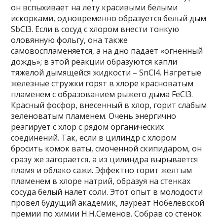
он вспыхивает на лету красивыми белыми
искорками, одновременно образуется белый дым
SbCl3. Если в сосуд с хлором внести тонкую
оловянную фольгу, она также
самовоспламеняется, а на дно падает «огненный
дождь»; в этой реакции образуются капли
тяжелой дымящейся жидкости – SnCl4. Нагретые
железные стружки горят в хлоре красноватым
пламенем с образованием рыжего дыма FeCl3.
Красный фосфор, внесенный в хлор, горит слабым
зеленоватым пламенем. Очень энергично
реагирует с хлор с рядом органических
соединений. Так, если в цилиндр с хлором
бросить комок ваты, смоченной скипидаром, он
сразу же загорается, а из цилиндра вырывается
пламя и облако сажи. Эффектно горит желтым
пламенем в хлоре натрий, образуя на стенках
сосуда белый налет соли. Этот опыт в молодости
провел будущий академик, лауреат Нобелевской
премии по химии Н.Н.Семенов. Собрав со стенок