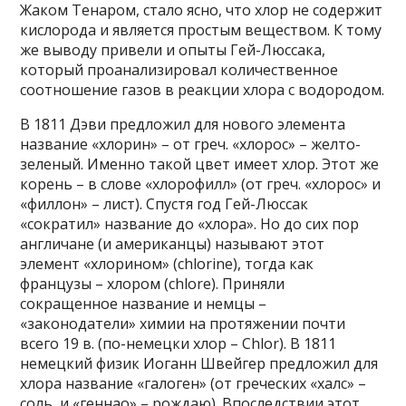
Жаком Тенаром, стало ясно, что хлор не содержит
кислорода и является простым веществом. К тому
же выводу привели и опыты Гей-Люссака,
который проанализировал количественное
соотношение газов в реакции хлора с водородом.
В 1811 Дэви предложил для нового элемента
название «хлорин» – от греч. «хлорос» – желто-
зеленый. Именно такой цвет имеет хлор. Этот же
корень – в слове «хлорофилл» (от греч. «хлорос» и
«филлон» – лист). Спустя год Гей-Люссак
«сократил» название до «хлора». Но до сих пор
англичане (и американцы) называют этот
элемент «хлорином» (chlorine), тогда как
французы – хлором (chlore). Приняли
сокращенное название и немцы –
«законодатели» химии на протяжении почти
всего 19 в. (по-немецки хлор – Chlor). В 1811
немецкий физик Иоганн Швейгер предложил для
хлора название «галоген» (от греческих «халс» –
соль, и «геннао» – рождаю). Впоследствии этот