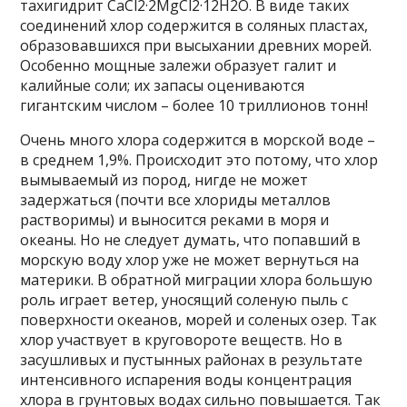
тахигидрит CaCl2·2MgCl2·12H2O. В виде таких
соединений хлор содержится в соляных пластах,
образовавшихся при высыхании древних морей.
Особенно мощные залежи образует галит и
калийные соли; их запасы оцениваются
гигантским числом – более 10 триллионов тонн!
Очень много хлора содержится в морской воде –
в среднем 1,9%. Происходит это потому, что хлор
вымываемый из пород, нигде не может
задержаться (почти все хлориды металлов
растворимы) и выносится реками в моря и
океаны. Но не следует думать, что попавший в
морскую воду хлор уже не может вернуться на
материки. В обратной миграции хлора большую
роль играет ветер, уносящий соленую пыль с
поверхности океанов, морей и соленых озер. Так
хлор участвует в круговороте веществ. Но в
засушливых и пустынных районах в результате
интенсивного испарения воды концентрация
хлора в грунтовых водах сильно повышается. Так