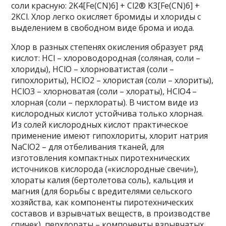
соли красную: 2K4[Fe(CN)6] + Cl2® K3[Fe(CN)6] +
2KCl. Хлор легко окисляет бромиды и хлориды с
выделением в свободном виде брома и иода.
Хлор в разных степенях окисления образует ряд
кислот: HCl – хлороводородная (соляная, соли –
хлориды), HClO – хлорноватистая (соли –
гипохлориты), HClO2 – хлористая (соли – хлориты),
HClO3 – хлорноватая (соли – хлораты), HClO4 –
хлорная (соли – перхлораты). В чистом виде из
кислородных кислот устойчива только хлорная.
Из солей кислородных кислот практическое
применение имеют гипохлориты, хлорит натрия
NaClO2 – для отбеливания тканей, для
изготовления компактных пиротехнических
источников кислорода («кислородные свечи»),
хлораты калия (бертолетова соль), кальция и
магния (для борьбы с вредителями сельского
хозяйства, как компоненты пиротехнических
составов и взрывчатых веществ, в производстве
спичек), перхлораты – компоненты взрывчатых