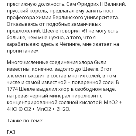
престижную должность. Сам Фридрих II Великий,
прусский король, предлагал ему занять пост
профессора химии Берлинского университета.
Отказываясь от подобных заманчивых
предложений, Шееле говорил: «Я не могу есть
больше, чем мне нужно, а того, что я
зарабатываю здесь в Чёпинге, мне хватает на
пропитание».
Многочисленные соединения хлора были
известны, конечно, задолго до Шееле. Этот
элемент входит в состав многих солей, в том
числе и самой известной – поваренной соли. В
1774 Шееле выделил хлор в свободном виде,
нагревая черный минерал пиролюзит с
концентрированной соляной кислотой: MnO2 +
4HCl ® Cl2 + MnCl2 + 2H2O.
Также по теме:
ГАЗ