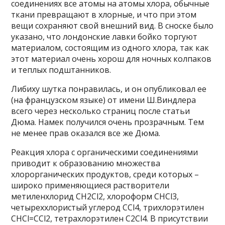
соединениях все атомы на атомы хлора, обычные
ткани превращают в хлорные, и что при этом
вещи сохраняют свой внешний вид. В сноске было
указано, что лондонские лавки бойко торгуют
материалом, состоящим из одного хлора, так как
этот материал очень хорош для ночных колпаков
и теплых подштанников.
Либиху шутка понравилась, и он опубликовал ее
(на французском языке) от имени Ш.Виндлера
всего через несколько страниц после статьи
Дюма. Намек получился очень прозрачным. Тем
не менее прав оказался все же Дюма.
Реакция хлора с органическими соединениями
приводит к образованию множества
хлорорганических продуктов, среди которых –
широко применяющиеся растворители
метиленхлорид CH2Cl2, хлороформ CHCl3,
четыреххлористый углерод CCl4, трихлорэтилен
CHCl=CCl2, тетрахлорэтилен C2Cl4. В присутствии