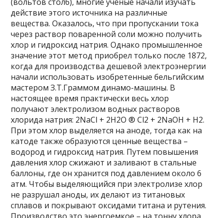
(вольтов столб), многие ученые начали изучать
действие этого источника на различные
вещества. Оказалось, что при пропускании тока
через раствор поваренной соли можно получить
хлор и гидроксид натрия. Однако промышленное
значение этот метод приобрел только после 1872,
когда для производства дешевой электроэнергии
начали использовать изобретенные бельгийским
мастером З.Т.Граммом динамо-машины. В
настоящее время практически весь хлор
получают электролизом водных растворов
хлорида натрия: 2NaCl + 2H2O ® Cl2 + 2NaOH + H2.
При этом хлор выделяется на аноде, тогда как на
катоде также образуются ценные вещества –
водород и гидроксид натрия. Путем повышения
давления хлор сжижают и заливают в стальные
баллоны, где он хранится под давлением около 6
атм. Чтобы выделяющийся при электролизе хлор
не разрушал аноды, их делают из титановых
сплавов и покрывают оксидами титана и рутения.
Производство это энергоемкое – на тонну хлора