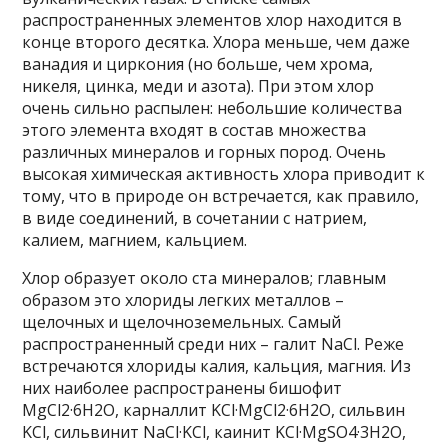
распространенных элементов хлор находится в
конце второго десятка. Хлора меньше, чем даже
ванадия и циркония (но больше, чем хрома,
никеля, цинка, меди и азота). При этом хлор
очень сильно распылен: небольшие количества
этого элемента входят в состав множества
различных минералов и горных пород. Очень
высокая химическая активность хлора приводит к
тому, что в природе он встречается, как правило,
в виде соединений, в сочетании с натрием,
калием, магнием, кальцием.
Хлор образует около ста минералов; главным
образом это хлориды легких металлов –
щелочных и щелочноземельных. Самый
распространенный среди них – галит NaCl. Реже
встречаются хлориды калия, кальция, магния. Из
них наиболее распространены бишофит
MgCl2·6H2O, карналлит KCl·MgCl2·6H2O, сильвин
KCl, сильвинит NaCl·KCl, каинит KCl·MgSO4·3H2O,