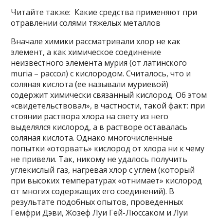
Читайте также: Какие средства применяют при
отравлении солями тяжелых металлов
Вначале химики рассматривали хлор не как
элемент, а как химическое соединение
неизвестного элемента мурия (от латинского
muria – рассол) с кислородом. Считалось, что и
соляная кислота (ее называли муриевой)
содержит химически связанный кислород. Об этом
«свидетельствовал», в частности, такой факт: при
стоянии раствора хлора на свету из него
выделялся кислород, а в растворе оставалась
соляная кислота. Однако многочисленные
попытки «оторвать» кислород от хлора ни к чему
не привели. Так, никому не удалось получить
углекислый газ, нагревая хлор с углем (который
при высоких температурах «отнимает» кислород
от многих содержащих его соединений). В
результате подобных опытов, проведенных
Гемфри Дэви, Жозеф Луи Гей-Люссаком и Луи