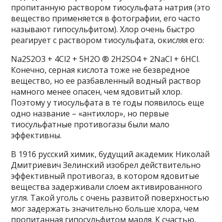
пропитанную раствором тиосульфата натрия (это
вещество применяется в фотографии, его часто
называют гипосульфитом). Хлор очень быстро
реагирует с раствором тиосульфата, окисляя его:
Na2S2O3 + 4Cl2 + 5H2O ® 2H2SO4 + 2NaCl + 6HCl.
Конечно, серная кислота тоже не безвредное
вещество, но ее разбавленный водный раствор
намного менее опасен, чем ядовитый хлор.
Поэтому у тиосульфата в те годы появилось еще
одно название – «антихлор», но первые
тиосульфатные противогазы были мало
эффективны.
В 1916 русский химик, будущий академик Николай
Дмитриевич Зелинский изобрел действительно
эффективный противогаз, в котором ядовитые
вещества задерживали слоем активированного
угля. Такой уголь с очень развитой поверхностью
мог задержать значительно больше хлора, чем
пропитанная гипосульфитом марля. К счастью,