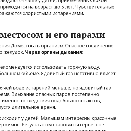
людаются чаще у детей, привлеченных яркой
приходится на возраст до 5 лет. Чувствительные
ражаются хлористыми испарениями.
местосом и его парами
ния Доместоса в организм. Опасное соединение
о желудок.
Через органы дыхания:
екомендуется использовать горячую воду.
большом объеме. Ядовитый газ негативно влияет
рячей воде испарений меньше, но ядовитый газ
ремя. Вдыхание опасных паров постепенно
 именно последствия подобных контактов,
устя длительное время.
оисходит у детей. Малышам интересны красочные
держимое. Результатом становится серьезное