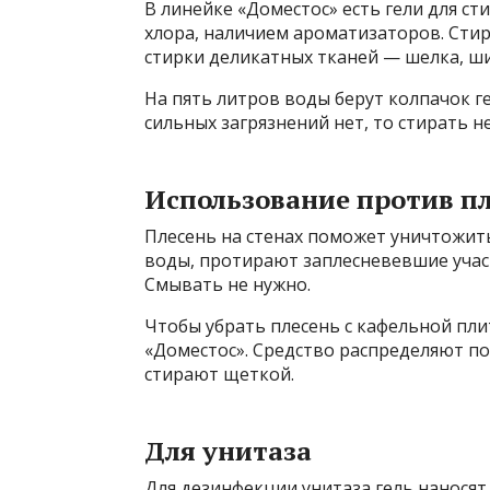
В линейке «Доместос» есть гели для с
хлора, наличием ароматизаторов. Сти
стирки деликатных тканей — шелка, ши
На пять литров воды берут колпачок ге
сильных загрязнений нет, то стирать 
Использование против п
Плесень на стенах поможет уничтожить
воды, протирают заплесневевшие учас
Смывать не нужно.
Чтобы убрать плесень с кафельной пли
«Доместос». Средство распределяют по
стирают щеткой.
Для унитаза
Для дезинфекции унитаза гель наносят