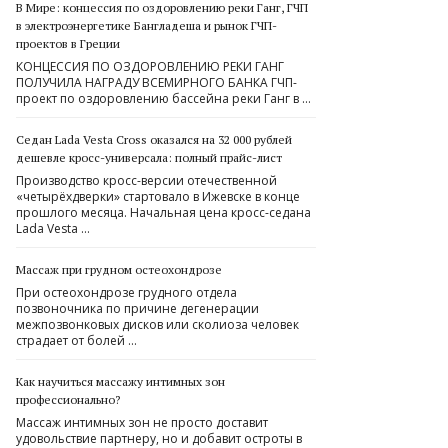
В Мире: концессия по оздоровлению реки Ганг, ГЧП
в электроэнергетике Бангладеша и рынок ГЧП-
проектов в Греции
КОНЦЕССИЯ ПО ОЗДОРОВЛЕНИЮ РЕКИ ГАНГ
ПОЛУЧИЛА НАГРАДУ ВСЕМИРНОГО БАНКА ГЧП-
проект по оздоровлению бассейна реки Ганг в …
Седан Lada Vesta Cross оказался на 32 000 рублей
дешевле кросс-универсала: полный прайс-лист
Производство кросс-версии отечественной
«четырёхдверки» стартовало в Ижевске в конце
прошлого месяца. Начальная цена кросс-седана
Lada Vesta …
Массаж при грудном остеохондрозе
При остеохондрозе грудного отдела
позвоночника по причине дегенерации
межпозвонковых дисков или сколиоза человек
страдает от болей …
Как научиться массажу интимных зон
профессионально?
Массаж интимных зон не просто доставит
удовольствие партнеру, но и добавит остроты в