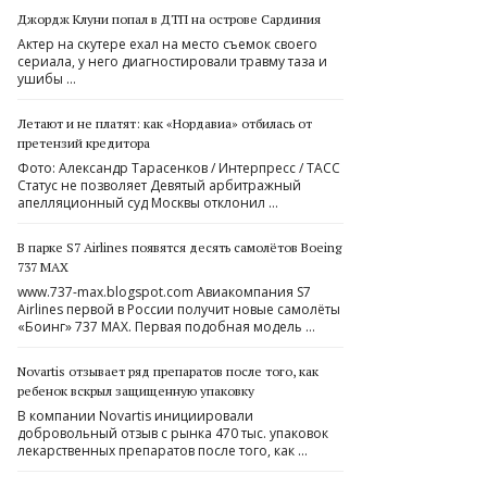
Джордж Клуни попал в ДТП на острове Сардиния
Актер на скутере ехал на место съемок своего
сериала, у него диагностировали травму таза и
ушибы …
Летают и не платят: как «Нордавиа» отбилась от
претензий кредитора
Фото: Александр Тарасенков / Интерпресс / ТАСС
Статус не позволяет Девятый арбитражный
апелляционный суд Москвы отклонил …
В парке S7 Airlines появятся десять самолётов Boeing
737 MAX
www.737-max.blogspot.com Авиакомпания S7
Airlines первой в России получит новые самолёты
«Боинг» 737 MAX. Первая подобная модель …
Novartis отзывает ряд препаратов после того, как
ребенок вскрыл защищенную упаковку
В компании Novartis инициировали
добровольный отзыв с рынка 470 тыс. упаковок
лекарственных препаратов после того, как …