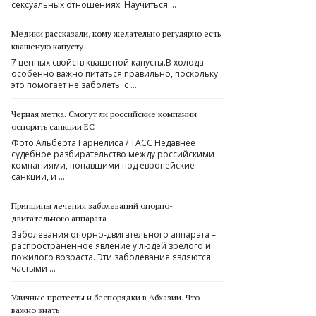
сексуальных отношениях. Научиться …
Медики рассказали, кому желательно регулярно есть
квашеную капусту
7 ценных свойств квашеной капусты.В холода
особенно важно питаться правильно, поскольку
это помогает не заболеть: с …
Черная метка. Смогут ли российские компании
оспорить санкции ЕС
Фото Альберта Гарнелиса / ТАСС Недавнее
судебное разбирательство между российскими
компаниями, попавшими под европейские
санкции, и …
Принципы лечения заболеваний опорно-
двигательного аппарата
Заболевания опорно-двигательного аппарата –
распространенное явление у людей зрелого и
пожилого возраста. Эти заболевания являются
частыми …
Уличные протесты и беспорядки в Абхазии. Что
важно знать