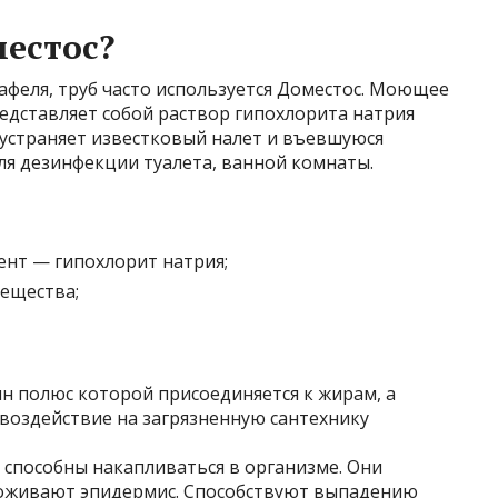
местос?
кафеля, труб часто используется Доместос. Моющее
редставляет собой раствор гипохлорита натрия
 устраняет известковый налет и въевшуюся
для дезинфекции туалета, ванной комнаты.
нт — гипохлорит натрия;
ещества;
н полюс которой присоединяется к жирам, а
е воздействие на загрязненную сантехнику
 способны накапливаться в организме. Они
воживают эпидермис. Способствуют выпадению