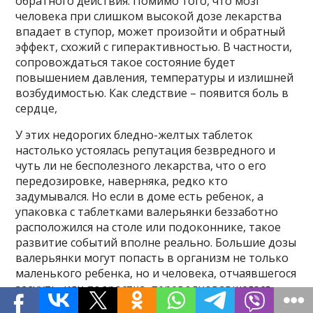
обратного действия. Помимо того, что мозг
человека при слишком высокой дозе лекарства
впадает в ступор, может произойти и обратный
эффект, схожий с гиперактивностью. В частности,
сопровождаться такое состояние будет
повышением давления, температуры и излишней
возбудимостью. Как следствие – появится боль в
сердце,
У этих недорогих бледно-желтых таблеток
настолько устоялась репутация безвредного и
чуть ли не бесполезного лекарства, что о его
передозировке, наверняка, редко кто
задумывался. Но если в доме есть ребенок, а
упаковка с таблетками валерьянки беззаботно
расположился на столе или подоконнике, такое
развитие событий вполне реально. Большие дозы
валерьянки могут попасть в организм не только
маленького ребенка, но и человека, отчаявшегося
заснуть, или подростка, переволновавшегося
перед экзаменом. В любом случае, не мешает