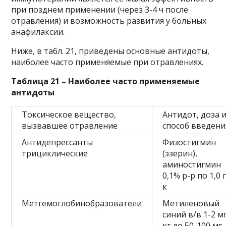
при позднем применении (через 3-4 ч после
отравления) и возможность развития у больных
анафилаксии.
Ниже, в табл. 21, приведены основные антидоты,
наиболее часто применяемые при отравлениях.
Таблица 21 – Наиболее часто применяемые
антидоты
Токсическое вещество,
Антидот, доза 
вызвавшее отравление
способ введени
Антидепрессанты
Физостигмин
трициклические
(эзерин),
аминостигмин
0,1% р-р по 1,0 
к
Метгемоглобинобразователи
Метиленовый
синий в/в 1-2 м
кг до 50-100 мг,