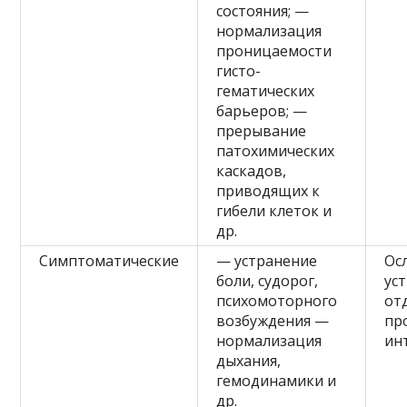
состояния; —
нормализация
проницаемости
гисто-
гематических
барьеров; —
прерывание
патохимических
каскадов,
приводящих к
гибели клеток и
др.
Симптоматические
— устранение
Ос
боли, судорог,
ус
психомоторного
от
возбуждения —
пр
нормализация
ин
дыхания,
гемодинамики и
др.