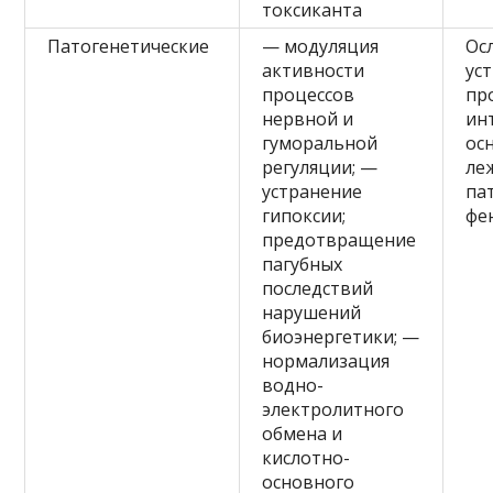
токсиканта
Патогенетические
— модуляция
Ос
активности
ус
процессов
пр
нервной и
ин
гуморальной
ос
регуляции; —
ле
устранение
па
гипоксии;
фе
предотвращение
пагубных
последствий
нарушений
биоэнергетики; —
нормализация
водно-
электролитного
обмена и
кислотно-
основного