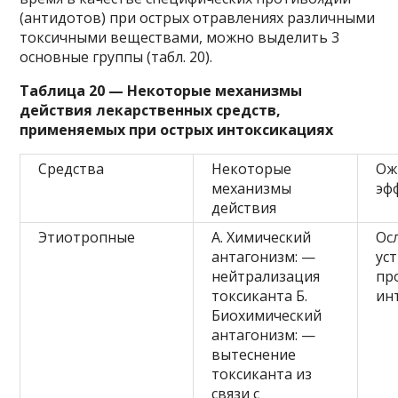
(антидотов) при острых отравлениях различными
токсичными веществами, можно выделить 3
основные группы (табл. 20).
Таблица 20 — Некоторые механизмы
действия лекарственных средств,
применяемых при острых интоксикациях
Средства
Некоторые
Ож
механизмы
эф
действия
Этиотропные
А. Химический
Ос
антагонизм: —
ус
нейтрализация
пр
токсиканта Б.
ин
Биохимический
антагонизм: —
вытеснение
токсиканта из
связи с