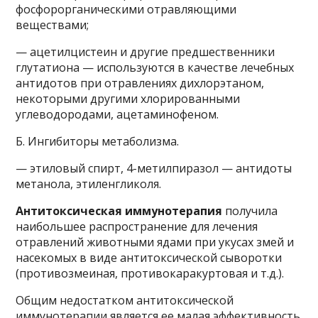
фосфорорганическими отравляющими
веществами;
— ацетилцистеин и другие предшественники
глутатиона — используются в качестве лечебных
антидотов при отравлениях дихлорэтаном,
некоторыми другими хлорированными
углеводородами, ацетаминофеном.
Б. Ингибиторы метаболизма.
— этиловый спирт, 4-метилпиразол — антидоты
метанола, этиленгликоля.
Антитоксическая иммунотерапия
получила
наибольшее распространение для лечения
отравлений животными ядами при укусах змей и
насекомых в виде антитоксической сыворотки
(противозмеиная, противокаракуртовая и т.д.).
Общим недостатком антитоксической
иммунотерапии является ее малая эффективность