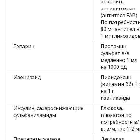
атропин,
антидигоксин
(антитела FAB)
По потребност
80 мг антител н
1 мг гликозидо
Гепарин
Протамин
сульфат в/в
медленно 1 мл
на 1000 ЕД
Изониазид
Пиридоксин
(витамин В6) 1 
на 1 г
изониазида
Инсулин, сахароснижающие
Глюкоза,
сульфаниламиды
глюкагон по
потребности в/
в, в/м, п/к 1-2 м
Препараты железа
Десферал