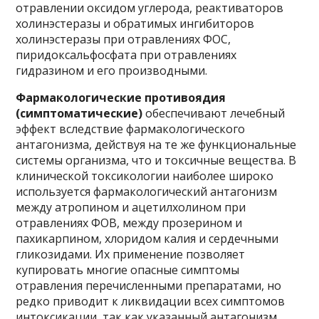
отравлении оксидом углерода, реактиваторов
холинэстеразы и обратимых ингибиторов
холинэстеразы при отравлениях ФОС,
пиридоксальфосфата при отравлениях
гидразином и его производными.
Фармакологические противоядия
(симптоматические)
обеспечивают лечебный
эффект вследствие фармакологического
антагонизма, действуя на те же функциональные
системы организма, что и токсичные вещества. В
клинической токсикологии наиболее широко
используется фармакологический антагонизм
между атропином и ацетилхолином при
отравлениях ФОВ, между прозерином и
пахикарпином, хлоридом калия и сердечными
гликозидами. Их применение позволяет
купировать многие опасные симптомы
отравления перечисленными препаратами, но
редко приводит к ликвидации всех симптомов
интоксикации, так как указанный антагонизм