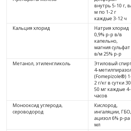
внутрь 5-10 г, в
м по 1-2 г
каждые 3-12 ч
Кальция хлорид
Натрия хлорид
0,9% р-р в/в
капельно,
магния сульфат
в/м 25% р-р
Метанол, этиленгликоль
Этиловый спирт
4-метилпиразо
(Fomepizole®) 1
2 г/кг в сутки 30
50 мг каждые 4
часов
Монооксид углерода,
Кислород,
сероводород
ингаляции, ГБО
ацизол 6% р-ра
мл