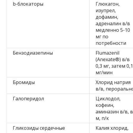
b-блокаторы
Глюкагон,
изупрел,
дофамин,
адреналин в/в
медленно 5-10
мг по
потребности
Бензодиазепины
Flumazenil
(Anexate®) в/в
0,3 мг, затем 0,
мг/мин
Бромиды
Хлорид натрия
в/в, пероральн
Галоперидол
Циклодол,
кофеин,
аминазин в/в, в
м, п/к
Гликозиды сердечные
Калия хлорид,