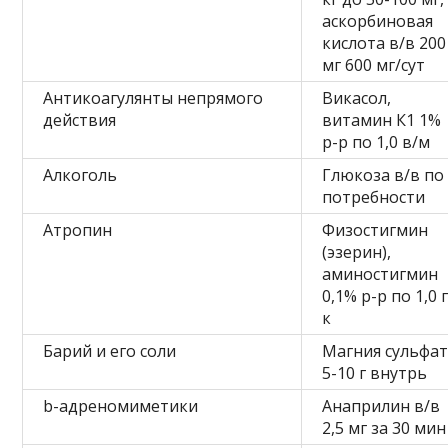
аскорбиновая
кислота в/в 200
мг 600 мг/сут
Антикоагулянты непрямого
Викасол,
действия
витамин К1 1%
р-р по 1,0 в/м
Алкоголь
Глюкоза в/в по
потребности
Атропин
Физостигмин
(эзерин),
аминостигмин
0,1% р-р по 1,0 
к
Барий и его соли
Магния сульфа
5-10 г внутрь
b-адреномиметики
Анаприлин в/в
2,5 мг за 30 мин