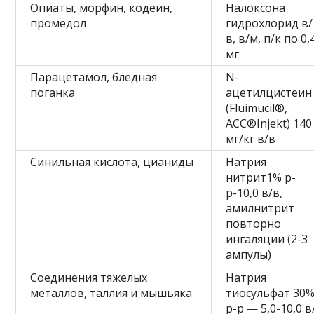
Опиаты, морфин, кодеин,
Налоксона
промедол
гидрохлорид в/
в, в/м, п/к по 0,
мг
Парацетамол, бледная
N-
поганка
ацетилцистеин
(Fluimucil®,
ACC®Injekt) 140
мг/кг в/в
Синильная кислота, цианиды
Натрия
нитрит1% р-
р-10,0 в/в,
амилнитрит
повторно
ингаляции (2-3
ампулы)
Соединения тяжелых
Натрия
металлов, таллия и мышьяка
тиосульфат 30
р-р — 5,0-10,0 в