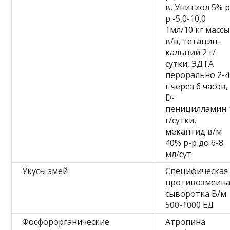
в, Унитиол 5% р
р -5,0-10,0
1мл/10 кг массы
в/в, тетацин-
кальций 2 г/
сутки, ЭДТА
перорально 2-4
г через 6 часов,
D-
пеницилламин 
г/сутки,
мекаптид в/м
40% р-р до 6-8
мл/сут
Укусы змей
Специфическая
противозмеина
сыворотка В/м
500-1000 ЕД
Фосфорорганические
Атропина