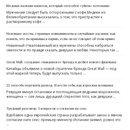
Медики назвали напиток, который способен «убить» потенцию
Мужчинам следует быть осторожными с кофе.Медики из
Великобритании высказались о том, что пристрастие к
растворимому кофе …
Неловкие жесты, странные комплименты и случайные касания: как
понять, что ты нравишься парню, если он не говорит об этом прямо
Неважный (=маловажный) все мужчины способны набраться
смелости и по правде сказать девушке в любви. Некоторые так …
Great Wall: создание «пикапного» бренда и дебют нового флагмана
Китайцы объявили о новой стратегии бренда Great Wall — под
этой маркой теперь будут выпускать только …
22 способа пережить развод. И вести себя, как взрослая женщина
Ревущая минуя остановки и поглощающая ведрами мороженое,
женщина — сие лишь дурацкий стереотип того, как девушки …
Трудный разговор: 5 вопросов о согласии на секс
Вдобавок одна европейская страна разрабатывает закон о явном
согласии нате секс: премьер-министр Испании заявил, ровно это
…