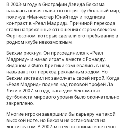
В 2003-м году в биографии Дэвида Бекхэма
началась новая глава: он потряс футбольный мир,
покинув «Манчестер Юнайтед» и подписав
контракт в «Реал Мадрид». Причиной перехода
стали напряженные отношения с сэром Алексом
Фергюсоном, которые сделали его пребывание в
родном клубе невозможным.
Бекхэм рискнул. Он присоединился к «Реал
Мадриду» и начал играть вместе с Роналду,
Зиданом и Фиго. Критики сомневались в нем,
называя этот переход рекламным ходом. Но
Бекхэм заставил их замолчать своей игрой. Когда
«Реал Мадрид» поднял над головой трофей Ла
Лиги в 2007-м году, наследие Бекхэма как
футболиста мирового уровня было окончательно
закреплено.
Многие игроки завершили бы карьеру на такой
высокой ноте, но Бекхэм не остановился на
достигнутом. В 2007-м году он принял еще одно