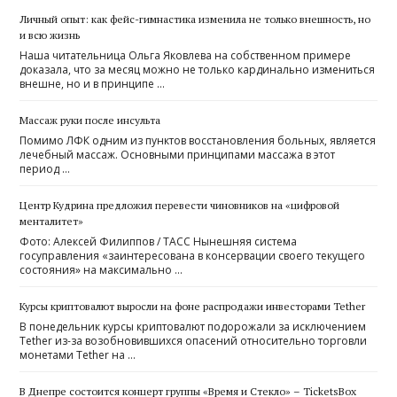
Личный опыт: как фейс-гимнастика изменила не только внешность, но
и всю жизнь
Наша читательница Ольга Яковлева на собственном примере
доказала, что за месяц можно не только кардинально измениться
внешне, но и в принципе …
Массаж руки после инсульта
Помимо ЛФК одним из пунктов восстановления больных, является
лечебный массаж. Основными принципами массажа в этот
период …
Центр Кудрина предложил перевести чиновников на «цифровой
менталитет»
Фото: Алексей Филиппов / ТАСС Нынешняя система
госуправления «заинтересована в консервации своего текущего
состояния» на максимально …
Курсы криптовалют выросли на фоне распродажи инвесторами Tether
В понедельник курсы криптовалют подорожали за исключением
Tether из-за возобновившихся опасений относительно торговли
монетами Tether на …
В Днепре состоится концерт группы «Время и Стекло» – TicketsBox