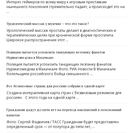
Интерес геймеров по всему миру к игровым приставкам
нынешнего поколения стремительно падает, а происходит это на
…
Урологический массаж у мужчин – что это такое?
Урологический массаж простаты делают в диагностических и
терапевтических целях при хронической форме простатита.
Широкое распространение этот …
Полиция пытается успокоить танцующих лезгинку фанатов
Нурмагомедова в Махачкале
Полиция пытается успокоить танцующих лезгинку фанатов
Нурмагомедова в Махачкале Фото: РИА Новости В Махачкале
болельщики российского бойца смешанного …
Все безвизовые страны для россиян собрали в одной карте
Создана интерактивная карта стран с безвизовым режимом для
россиян. С этого года на одной карте …
Гражданам дадут до пяти лет на перевод накоплений в пенсионный
капитал
Фото: Сергей Фадеичев / ТАСС Гражданам будет предоставлен
определенный срок — от полутора до пяти лет, …