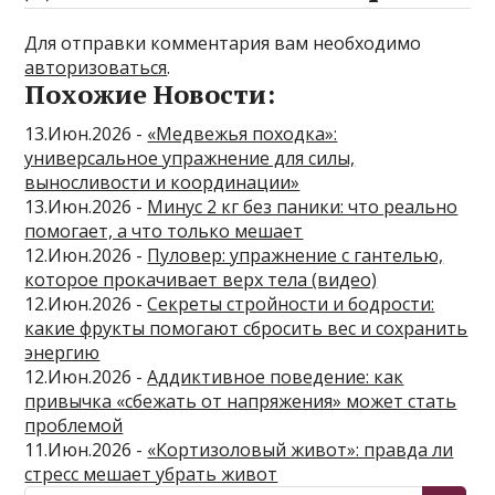
Для отправки комментария вам необходимо
авторизоваться
.
Похожие Новости:
13.Июн.2026 -
«Медвежья походка»:
универсальное упражнение для силы,
выносливости и координации»
13.Июн.2026 -
Минус 2 кг без паники: что реально
помогает, а что только мешает
12.Июн.2026 -
Пуловер: упражнение с гантелью,
которое прокачивает верх тела (видео)
12.Июн.2026 -
Секреты стройности и бодрости:
какие фрукты помогают сбросить вес и сохранить
энергию
12.Июн.2026 -
Аддиктивное поведение: как
привычка «сбежать от напряжения» может стать
проблемой
11.Июн.2026 -
«Кортизоловый живот»: правда ли
стресс мешает убрать живот