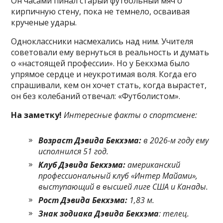
Он часами пинал старый футбольный мяч о
кирпичную стену, пока не темнело, осваивая
крученые удары.
Одноклассники насмехались над ним. Учителя
советовали ему вернуться в реальность и думать
о «настоящей профессии». Но у Бекхэма было
упрямое сердце и неукротимая воля. Когда его
спрашивали, кем он хочет стать, когда вырастет,
он без колебаний отвечал: «Футболистом».
На заметку!
Интересные факты о спортсмене:
Возраст Дэвида Бекхэма:
в 2026-м году ему
исполнился 51 год.
Клуб Дэвида Бекхэма:
американский
профессиональный клуб «Интер Майами»,
выступающий в высшей лиге США и Канады.
Рост Дэвида Бекхэма:
1,83 м.
Знак зодиака Дэвида Бекхэма
: телец.