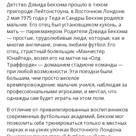
Детство Дэвида Бекхэма прошло в тихом
пригороде Лейтонстоуна, в Восточном Лондоне.
2 мая 1975 года у Теда и Сандры Бекхэм родился
мальчик. Его отец был установщиком кухонь, а
мать — парикмахером. Родители Дэвида Бекхэма
— простые, трудолюбивые люди, которые, как и
многие англичане, очень любили футбол. Его
отец, страстный болельщик «Манчестер
Юнайтед», возил его на матчи на «Олд
Траффорде» — домашнем стадионе команды —
при любой возможности. Эти поездки были
большим, чем просто веселое
времяпровождение: мальчик учился, наблюдая за
профессиональными игроками, и мечтал, что
однажды сам будет играть на этом поле.
В отличие от привилегированных воспитанников
современных футбольных академий, Бекхэм мог
позволить себе тренироваться только в местных
парках и на узких улочках Восточного Лондона.