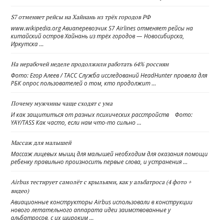
S7 отменяет рейсы на Хайнань из трёх городов РФ
www.wikipedia.org Авиаперевозчик S7 Airlines отменяет рейсы на
китайский остров Хайнань из трёх городов — Новосибирска,
Иркутска …
На нерабочей неделе продолжили работать 64% россиян
Фото: Егор Алеев / ТАСС Служба исследований HeadHunter провела для
РБК опрос пользователей о том, кто продолжит …
Почему мужчины чаще сходят с ума
И как защититься от разных психических расстройств Фото:
YAY/TASS Как часто, если нам что-то сильно …
Массаж для малышей
Массаж лицевых мышц для малышей необходим для оказания помощи
ребенку правильно произносить первые слова, и устранения …
Airbus тестирует самолёт с крыльями, как у альбатроса (4 фото +
видео)
Авиационные конструкторы Airbus использовали в конструкции
нового летательного аппарата идеи заимствованные у
альбатросов, с их широким …