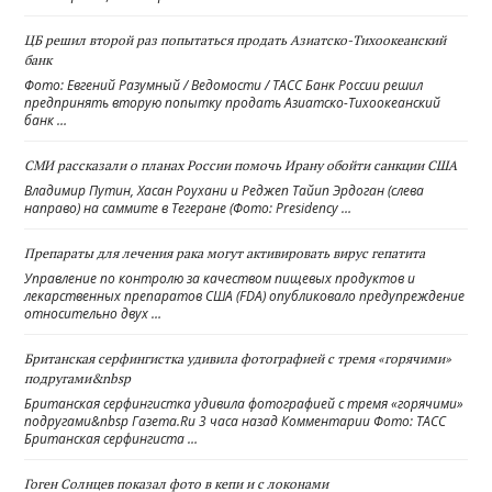
ЦБ решил второй раз попытаться продать Азиатско-Тихоокеанский
банк
Фото: Евгений Разумный / Ведомости / ТАСС Банк России решил
предпринять вторую попытку продать Азиатско-Тихоокеанский
банк …
СМИ рассказали о планах России помочь Ирану обойти санкции США
Владимир Путин, Хасан Роухани и Реджеп Тайип Эрдоган (слева
направо) на саммите в Тегеране (Фото: Presidency …
Препараты для лечения рака могут активировать вирус гепатита
Управление по контролю за качеством пищевых продуктов и
лекарственных препаратов США (FDA) опубликовало предупреждение
относительно двух …
Британская серфингистка удивила фотографией с тремя «горячими»
подругами&nbsp
Британская серфингистка удивила фотографией с тремя «горячими»
подругами&nbsp Газета.Ru 3 часа назад Комментарии Фото: ТАСС
Британская серфингиста …
Гоген Солнцев показал фото в кепи и с локонами