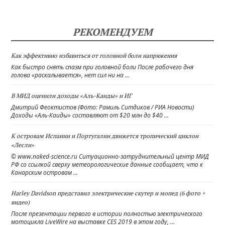
РЕКОМЕНДУЕМ
Как эффективно избавиться от головной боли напряжения
Как быстро снять спазм при головной боли После рабочего дня
голова «раскалывается», нет сил ни на …
В МИД оценили доходы «Аль-Каиды» и ИГ
Дмитрий Феоктистов (Фото: Рамиль Ситдиков / РИА Новости)
Доходы «Аль-Каиды» составляют от $20 млн до $40 …
К островам Испании и Португалии движется тропический циклон
«Лесли»
© www.naked-science.ru Ситуационно-затруднительный центр МИД
РФ со ссылкой сверху метеорологические данные сообщает, что к
Канарским островам …
Harley Davidson представил электрические скутер и мопед (6 фото +
видео)
После презентации первого в истории полностью электрического
мотоцикла LiveWire на выставке CES 2019 в этом году, …