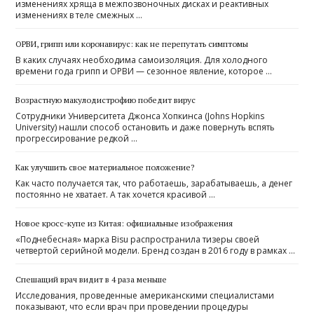
изменениях хряща в межпозвоночных дисках и реактивных
изменениях в теле смежных …
ОРВИ, грипп или коронавирус: как не перепутать симптомы
В каких случаях необходима самоизоляция. Для холодного
времени года грипп и ОРВИ — сезонное явление, которое …
Возрастную макулодистрофию победит вирус
Сотрудники Университета Джонса Хопкинса (Johns Hopkins
University) нашли способ остановить и даже повернуть вспять
прогрессирование редкой …
Как улучшить свое материальное положение?
Как часто получается так, что работаешь, зарабатываешь, а денег
постоянно не хватает. А так хочется красивой …
Новое кросс-купе из Китая: официальные изображения
«Поднебесная» марка Bisu распространила тизеры своей
четвертой серийной модели. Бренд создан в 2016 году в рамках …
Спешащий врач видит в 4 раза меньше
Исследования, проведенные американскими специалистами
показывают, что если врач при проведении процедуры