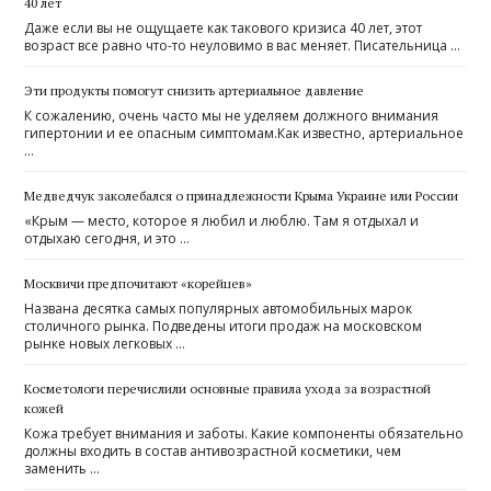
40 лет
Даже если вы не ощущаете как такового кризиса 40 лет, этот
возраст все равно что-то неуловимо в вас меняет. Писательница …
Эти продукты помогут снизить артериальное давление
К сожалению, очень часто мы не уделяем должного внимания
гипертонии и ее опасным симптомам.Как известно, артериальное
…
Медведчук заколебался о принадлежности Крыма Украине или России
«Крым — место, которое я любил и люблю. Там я отдыхал и
отдыхаю сегодня, и это …
Москвичи предпочитают «корейцев»
Названа десятка самых популярных автомобильных марок
столичного рынка. Подведены итоги продаж на московском
рынке новых легковых …
Косметологи перечислили основные правила ухода за возрастной
кожей
Кожа требует внимания и заботы. Какие компоненты обязательно
должны входить в состав антивозрастной косметики, чем
заменить …