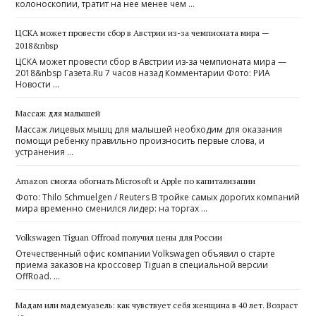
колоноскопии, тратит на нее менее чем …
ЦСКА может провести сбор в Австрии из-за чемпионата мира —
2018&nbsp
ЦСКА может провести сбор в Австрии из-за чемпионата мира —
2018&nbsp Газета.Ru 7 часов назад Комментарии Фото: РИА
Новости …
Массаж для малышей
Массаж лицевых мышц для малышей необходим для оказания
помощи ребенку правильно произносить первые слова, и
устранения …
Amazon смогла обогнать Microsoft и Apple по капитализации
Фото: Thilo Schmuelgen / Reuters В тройке самых дорогих компаний
мира временно сменился лидер: на торгах …
Volkswagen Tiguan Offroad получил цены для России
Отечественный офис компании Volkswagen объявил о старте
приема заказов на кроссовер Tiguan в специальной версии
OffRoad. …
Мадам или мадемуазель: как чувствует себя женщина в 40 лет. Возраст