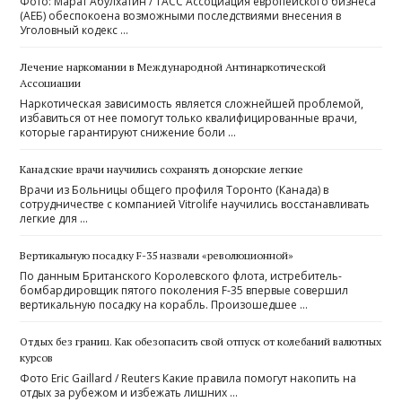
Фото: Марат Абулхатин / ТАСС Ассоциация европейского бизнеса
(АЕБ) обеспокоена возможными последствиями внесения в
Уголовный кодекс …
Лечение наркомании в Международной Антинаркотической
Ассоциации
Наркотическая зависимость является сложнейшей проблемой,
избавиться от нее помогут только квалифицированные врачи,
которые гарантируют снижение боли …
Канадские врачи научились сохранять донорские легкие
Врачи из Больницы общего профиля Торонто (Канада) в
сотрудничестве с компанией Vitrolife научились восстанавливать
легкие для …
Вертикальную посадку F-35 назвали «революционной»
По данным Британского Королевского флота, истребитель-
бомбардировщик пятого поколения F-35 впервые совершил
вертикальную посадку на корабль. Произошедшее …
Отдых без границ. Как обезопасить свой отпуск от колебаний валютных
курсов
Фото Eric Gaillard / Reuters Какие правила помогут накопить на
отдых за рубежом и избежать лишних …