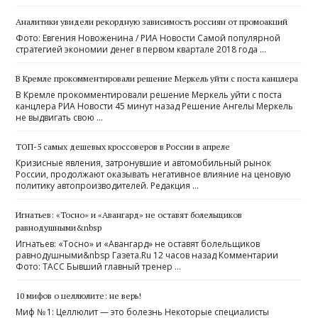
Аналитики увидели рекордную зависимость россиян от промоакций
Фото: Евгения Новоженина / РИА Новости Самой популярной
стратегией экономии денег в первом квартале 2018 года …
В Кремле прокомментировали решение Меркель уйти с поста канцлера
В Кремле прокомментировали решение Меркель уйти с поста
канцлера РИА Новости 45 минут назад Решение Ангелы Меркель
не выдвигать свою …
ТОП-5 самых дешевых кроссоверов в России в апреле
Кризисные явления, затронувшие и автомобильный рынок
России, продолжают оказывать негативное влияние на ценовую
политику автопроизводителей. Редакция …
Игнатьев: «Тосно» и «Авангард» не оставят болельщиков
равнодушными&nbsp
Игнатьев: «Тосно» и «Авангард» не оставят болельщиков
равнодушными&nbsp Газета.Ru 12 часов назад Комментарии
Фото: ТАСС Бывший главный тренер …
10 мифов о целлюлите: не верь!
Миф № 1: Целлюлит — это болезнь Некоторые специалисты