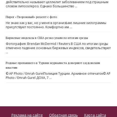
действительно называют целлюлит заболеванием под страшным
словом липосклероз. Однако большинство …
Пирог «Творожный» рецепт с фото
Не знаю как у вас, но у меня в организЬме лишние килограммы
присутствуют постоянно. Комфортно им …
Биржевые индексы в США резко упали по итогам среды
Фотография: Brendan McDermid / Reuters В США по итогам среды
отмечено падение основных биржевых индексов, свидетельствуют
…
Родные пропавшего в Турции журналиста доверяют саудовским
властям
© AP Photo / Emrah GurelПолиция Турции. Архивное отпечаток© AP
Photo / Emrah Gurel ДОХА, 7 …
Реклама на сайте
Обратная связь
Карта сайта