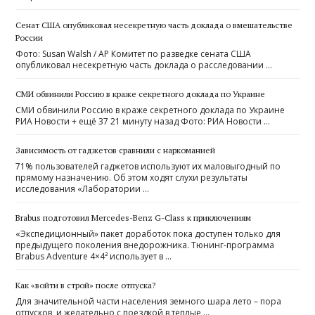
Сенат США опубликовал несекретную часть доклада о вмешательстве
России
Фото: Susan Walsh / AP Комитет по разведке сената США
опубликовал несекретную часть доклада о расследовании …
СМИ обвинили Россию в краже секретного доклада по Украине
СМИ обвинили Россию в краже секретного доклада по Украине
РИА Новости + ещё 37 21 минуту назад Фото: РИА Новости …
Зависимость от гаджетов сравнили с наркоманией
71% пользователей гаджетов используют их маловыгодный по
прямому назначению. Об этом ходят слухи результаты
исследования «Лаборатории …
Brabus подготовил Mercedes-Benz G-Class к приключениям
«Экспедиционный» пакет доработок пока доступен только для
предыдущего поколения внедорожника. Тюнинг-программа
Brabus Adventure 4×4² использует в …
Как «войти в строй» после отпуска?
Для значительной части населения земного шара лето – пора
отпусков, и желательно с поездкой в теплые …