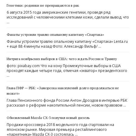
Генетики: родинки не превращаются в рак
6 августа 2015 года американские генетики, проведя ряд
исследований с человеческими клетками кожи, сделали вывод, что
…
Фанаты устроили травлю опальному капитану «Спартака»
Фанаты устроили травлю опальному капитану «Спартака» Lenta.ru
+ ещё 88 4 минуты назад Фото: Александр Вильф/ …
Интрига ноябрьских выборов в США: чего ждать России и Трампу
фото: pixabay.com Что на кону Промежуточные выборы в США
проходят каждые четыре года, отмечая «экватор» президентского
…
Глава ПФР — РБК: «Заморозка накоплений долго продолжаться не
может»
Глава Пенсионного фонда России Антон Дроздов в интервью РБК
рассказал о реформе накопительной пенсии, новом правовом …
Обновленный Mazda CX-3 получил новый дизель
Продажи кроссовера 2018 модельного года стартовали на
японском рынке. Мировая премьера рестайлингового
«паркетника» Mazda CX-3 состоялась …