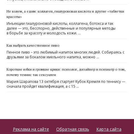
Не колем, а едим: коллаген, гиалуроновая кислота и другие «таблетки
красоты»
Инъекции гиалуроновой кислоты, коллагена, ботокса и так
далее — это, бесспорно, действенные и популярные методы
в борьбе за красоту и молодость кожи. …
Как выбрать качественное пиво
Пенное пиво – это любимый напиток многих людей. Собираясь с
друзьями за бокалом хмельного напитка, можно …
Короткие юбки и громкие крики: психолог, дизайнер и психиатр о том,
почему теннис так сексуален
Мария Шарапова 13 октября стартует Кубок Кремля по теннису —
сначала пройдет квалификация, а с 15 …
Реклама на сайте
Обратная связь
Карта сайта