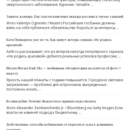
смертоносного заболевания. Курение. Читайте …
Защита доллара. Как спасти валютные вклады россиян в случае санкций
Фото Valentyn Ogirenko / Reuters Российские госбанки должны
взять на себя публичное обязательство бороться за интересы …
Катя Пушкарева уже не та. Как живут актеры сериала «Не родись
красивой»
​АиФ.ru рассказывает, кто из актеров некогда популярного сериала
«Не родись красивой» добился реальных успехов в профессии, …
Nissan Navara Dark Sky — мобильная обсерватория на колёсах (8 фото +
видео)
Яркость нашей планеты с годами повышается. Городское световое
загрязнение — проблема для астрономов, вынужденных
постоянно искать …
Во имя рубля. Почему бюджетное правило надо менять
Фото Alexander Zemlianichenko Jr. / Bloomberg via Getty Images Если
власти не изменят подход к бюджетному …
Действенные способы избавления от перхоти и зуда в домашних
условиях