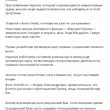
При появлении перхоти, который сопровождается невыносимым
зудом, многие люди задаются вопросом, как избавиться от этой
проблемы. …
10 фактов о Kenzo World, о которых вы даже не догадывались
Неистовая амплуа рекламного фильма — Маргарет Куэлли —
американская стандарт и актриса, дочь Энди Макдауэлл. Самую
известную свою партия …
Ученые разработали трехмерную карту нервных соединений головного
мозга
Научные работники составили уникальную в своем роде
трехмерную карту, позволяющую контролировать деятельность
нервных окончаний в головном …
Эксперт отсоветовал Путину ехать в Вашингтон: «Будет настоящий
шторм»
фото: kremlin.ru — Федор Александрович, примечательно, что
Болтон рассказал о приглашении Путину, лишь покинув Москву.
Вас …
Почему мужчинам выгоден гражданский брак: 10 неочевидных причин
Гражданский брак часто называют отношениями на птичьих