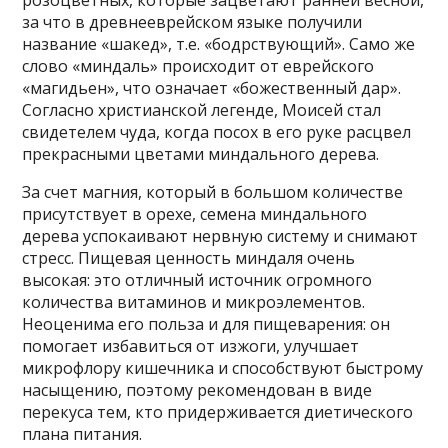
розоцветных, которые зацветают ранней весной,
за что в древнееврейском языке получили
название «шакед», т.е. «бодрствующий». Само же
слово «миндаль» происходит от еврейского
«магидьен», что означает «божественный дар».
Согласно христианской легенде, Моисей стал
свидетелем чуда, когда посох в его руке расцвел
прекрасными цветами миндального дерева.
За счет магния, который в большом количестве
присутствует в орехе, семена миндального
дерева успокаивают нервную систему и снимают
стресс. Пищевая ценность миндаля очень
высокая: это отличный источник огромного
количества витаминов и микроэлементов.
Неоценима его польза и для пищеварения: он
помогает избавиться от изжоги, улучшает
микрофлору кишечника и способствуют быстрому
насыщению, поэтому рекомендован в виде
перекуса тем, кто придерживается диетического
плана питания.