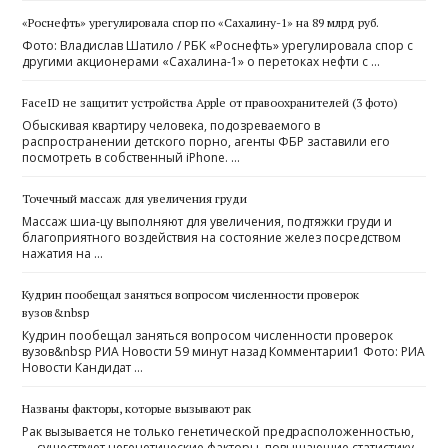
«Роснефть» урегулировала спор по «Сахалину-1» на 89 млрд руб.
Фото: Владислав Шатило / РБК «Роснефть» урегулировала спор с
другими акционерами «Сахалина-1» о перетоках нефти с …
FaceID не защитит устройства Apple от правоохранителей (3 фото)
Обыскивая квартиру человека, подозреваемого в
распространении детского порно, агенты ФБР заставили его
посмотреть в собственный iPhone. …
Точечный массаж для увеличения груди
Массаж шиа-цу выполняют для увеличения, подтяжки груди и
благоприятного воздействия на состояние желез посредством
нажатия на …
Кудрин пообещал заняться вопросом численности проверок
вузов&nbsp
Кудрин пообещал заняться вопросом численности проверок
вузов&nbsp РИА Новости 59 минут назад Комментарии1 Фото: РИА
Новости Кандидат …
Названы факторы, которые вызывают рак
Рак вызывается не только генетической предрасположенностью,
— существуют негенетические факторы, повышающие статистику